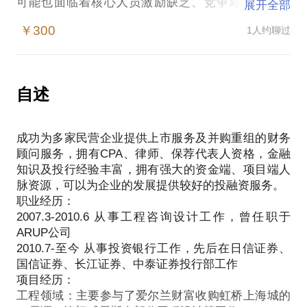
可能也面临着核心人员激励缺乏、竞争对手纷纷上
展开全部
市、企业再上新台阶动能不足、重大项目资金缺乏等
￥300
1人约聊过
问题，以目前企业的经营现状，综合考虑公司历史沿
革、业务和技术、财务指标、未来规划、企业和股东
税负等角度，1个小时，让我来帮你谋划分析一下。
我们的话题可以包括如下几点：
自述
您的公司是否适合在A股上市？
A股上市对您公司经营、股东、管理层的影响有哪
成功为多家民营企业提供上市服务及并购重组的财务
些？
顾问服务，拥有CPA、律师、保荐代表人资格，金融
A股上市的优缺点如何分析？
知识及投行经验丰富，拥有强大的资金端、项目端人
脉资源，可以为企业的发展提供较好的投融资服务。
职业经历：
2007.3-2010.6 从事工程咨询设计工作，曾任职于
ARUP公司
2010.7-至今 从事投资银行工作，先后在日信证券、
国信证券、长江证券、中泰证券投行部工作
项目经历：
工程领域：主要参与了爱尔兰财富收购虹桥上海城的