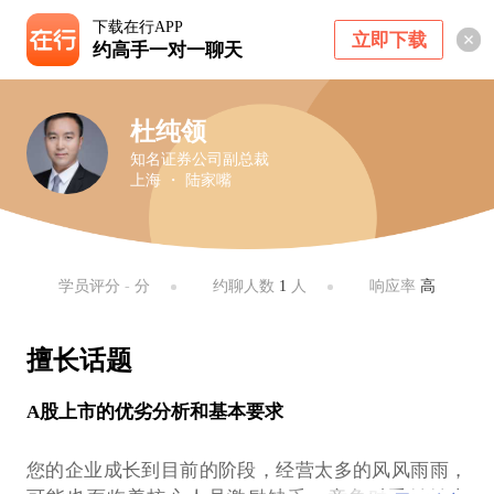
下载在行APP
立即下载
约高手一对一聊天
杜纯领
知名证券公司副总裁
上海 ・ 陆家嘴
学员评分
-
分
约聊人数
1
人
响应率
高
擅长话题
A股上市的优劣分析和基本要求
您的企业成长到目前的阶段，经营太多的风风雨雨，