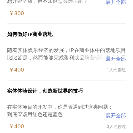
想开密室店，但不知道怎么选主题？
展开全部
预算应该如何分配，风险最低？
￥300
是否要自己原创？
人员怎么配置？
如何做好IP商业落地
营销怎么做？
审查有哪些要求？
随着实体娱乐经济的发展，IP在商业体中的落地项目
该不该加盟？
比比皆是，然而能够完成盈利或品牌营销任务的却是
展开全部
凤毛麟角。
12年从业、上百个项目经验，做过500w的项目，也做
￥400
1人约聊过
过5w的项目，不同的城市能级、不同的产品类型，都
有8年从业经验的我，将为您解读IP与商业之间的关
有不同的思考方式，成败点也各不相同。
系，剖析项目的成败因素，为您的项目进行深入诊
实体体验设计，创造新世界的技巧
断。
我将结合你的自身情况与已有资源，为你进行针对性
分析，提供最适合的建议，并分享我的经验与例子以
在实体项目的开发中，你是否遇到过这类问题：
如果您是IP拥有者，我将为您解读商业体的核心诉
供参考。
到底应该用红色还是蓝色
展开全部
求，分析IP的特质与商业化前景，探讨定制化的品牌
到底应该更亮些还是更暗
变现模式与可能性；
￥400
3人约聊过
任何一个赚钱的行业，也都有它亏钱的可能，这一切
走廊是不是太宽了