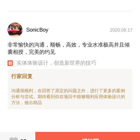
中，较早就提到了体验设计，其主要含义是“根据希望
使用者达到的目标状态，来设计内容，以满足该目
标”。该项技能最重要的价值在于，可以在给定目标结
果后通过细节方案的设计，来让参与者真的达到该状
态。希望参与者紧张？放松？兴奋？开心？心慌？体
SonicBoy
2020.08.17
验设计都能达到。
非常愉快的沟通，顺畅，高效，专业水准极高并且倾
更具体的来说，在国内的大多数空间设计、商场规
囊相授，完美的约见
划、活动策划、旅游项目设计等领域中，大多数情况
实体体验设计，创造新世界的技巧
是缺少该环节的，通常是采用常规方式进行微调整，
这是十分可惜的，在引入真正的体验设计思维后，这
行家回复
些项目质量都能有很大的提升空间。
沟通很顺利，在回答了原定的问题之外，进行了更多的案例
需要说明的是，体验设计并不是一个单独的技能，其
分析与尝试。期待看到你在项目中能够顺利应用体验设计的
中包括了大量心理学的知识，对消费者与人性的理
解，对空间、视听刺激、开发成本等综合知识的融会
贯通。一个好的体验设计师能够在各类项目中分析并
改变设计的技巧与思路，而设计本身并不具有普适
性，是针对每个项目定制化的。