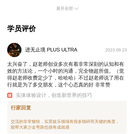
帮你介绍有哪些常见的思维误区，及如何扩展自己的
队，随后管理项目开发，最后管理整体产品团队近20
展开全部
视角做出精品
人的多个项目组。参与了选址于场馆规划、创意设
帮你分析某个项目的具体设计问题，如质量把握、成
计、方案策划、外观造型、声光效果、机械设备、软
本控制、实现方案等
件开发、工程管理、项目管理、团队管理等多板块，
学员评价
体验设计会改变原有的设计流程，并改变你对设计的
掌握项目中的各类知识与技能，熟悉各版块的供应商
与管理方式。先后参与过10余个项目的企划与落地，
项目涉及范围涵盖团队协作、脑力解密、设备操作、
进无止境 PLUS ULTRA
2023.09.23
惊悚恐怖、限时挑战、对抗竞技、IP巡展等多个主题
与领域。
太兴奋了，赵老师创业多次有着非常深刻的认知和有
效的方法论，一个小时的沟通，完全物超所值。（觉
在成立设计团队后，在传统业务外，为商业景区、工
得赵老师收费定少了，哈哈哈）不过赵老师说了用在
业旅游基地、博物馆实景娱乐活动等提供设计与内容
行就是为了多交朋友，这个心态真的好 非常赞
落地服务。
实体体验设计，创造新世界的技巧
为何开设实体娱乐设计相关的话题？
行家回复
国内体验设计的领域发展较晚，人们提到该内容主要
会想到UI设计中的交互体验设计，但实际上这个概念
交流的非常愉快，实景娱乐领域有很多细碎而关键的角度，
并不仅止于此。在美国与加拿大的部分游戏设计课程