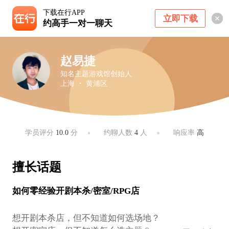
下载在行APP
立即下载
约高手一对一聊天
赵易捷
知名主题游戏馆创始人
上海 ・ 黄浦区
学员评分
10.0
分
约聊人数
4
人
响应率
高
擅长话题
如何零经验开剧本杀/密室/RPG店
想开剧本杀店，但不知道如何选场地？