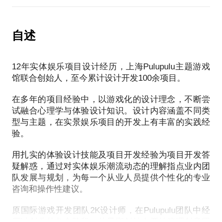
都源自信息差。我希望能通过交流解开你的困扰，更
这个气氛是不是太恐怖
如果您是商业体的高管，我将为您剖析商场的特质与
很多项目经理与设计师，所接受的职业培训中并不包
机会，评价不同策划方案之间的优劣，提出适合商场
括体验设计的知识，因此更多时候只能通过国家规
自述
的品牌与合作方式建议；
范、历史经验，再略微结合甲方的只言片语来展开设
计，在此基础上所做出的作品大多都是中规中矩，而
如果您是商业投资人，我将为您解读实体娱乐项目的
12年实体娱乐项目设计经历，上海Pulupulu主题游戏
真正的精品无法通过这种方式诞生。
发展趋势，介绍成熟IP落地项目的特征，点评潜在的
馆联合创始人，至今累计设计开发100余项目。
实际上解决上述这类问题的思路，就像是做菜一样，
项目机会与风险。
到底要不要再多放点盐，取决于这是一道什么口味的
在多年的项目经验中，以游戏化的设计理念，不断尝
菜，而选择菜品，则是需要根据就餐的人而定的。
试融合心理学与体验设计知识。设计内容涵盖不同类
我设计过让人惊叫出来的强刺激项目，也设计过让体
型与主题，在实景娱乐项目的开发上有丰富的实践经
验者在其中沉浸而无法自拔的氛围型项目，80余款实
验。
体项目的设计，让我对设计目标的多样性有足够的理
解，并能够在各个项目中针对性的剖析其特点与关键
用扎实的体验设计技能及项目开发经验为项目开发答
疑解惑，通过对实体娱乐潮流动态的理解指点业内团
视角，结合行业与人群特色修正方案定位。
队发展与规划，为每一个从业人员提供个性化的专业
我可以结合自身的经验和你分享：
咨询和操作性建议。
帮你认识体验设计的价值与能力范围
帮你分析在某个项目中如何结合体验设计的知识进行
原国际游戏开发团队2K设计师，在Pulupulu团队中经
设计及优化
历过创业的各个阶段，从早期创始人开始管理创意团