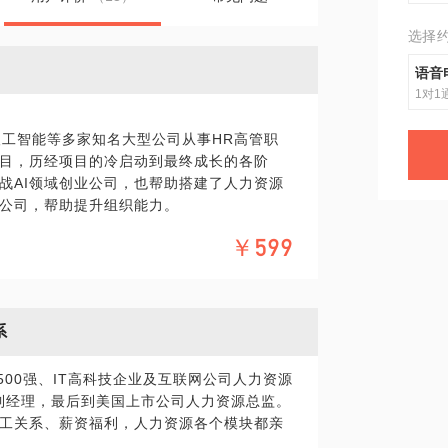
选择
语音
1对1
人工智能等多家知名大型公司从事HR高管职
目，历经项目的冷启动到最终成长的各阶
战AI领域创业公司，也帮助搭建了人力资源
公司，帮助提升组织能力。
惑：
￥599
适配创业公司的发展阶段？
织能力？怎样保证公司能打胜仗？打胜仗需要怎
系
？如何化战略为执行？其中HR体系如何发挥
500强、IT高科技企业及互联网公司人力资源
们需要怎么样的人？创业公司人才破局之道在哪
到经理，最后到美国上市公司人力资源总监。
工关系、薪资福利，人力资源各个模块都亲
个人都认识和了解的阶段了，公司怎么设立激励