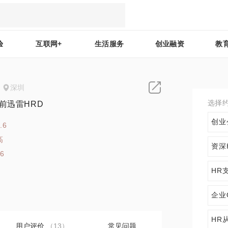
验
互联网+
生活服务
创业融资
教
深圳
选择
前迅雷HRD
创业
.6
高
资深
26
HR
企业
HR
用户评价
（13）
常见问题