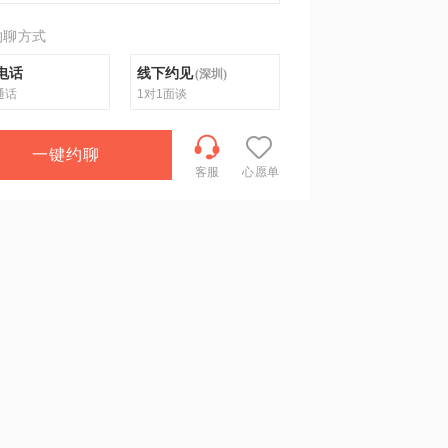
约聊方式
电话
线下约见
(
深圳
)
通话
1对1面谈
一键约聊
客服
心愿单