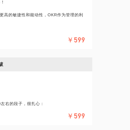
具！
心理博弈，以最先放弃的一方为战斗基本结束。
更高的敏捷性和能动性，OKR作为管理的利
效应对体系，只有这样才能获取最大权益。
要做好哪些心理建设？
，也能够形成共识！
生搬硬套，应该结合实际状态来灵活应用，
￥599
和资源创造更大价值！
我会帮你分析，给你指导措施。
目标一致！
，有利于业务发展和员工成长！
2n是什么意思、绩效奖怎么拿到、试用期随
公司快破产了如何处理？
破
外部力量争取权益，比如社保公积金问题、
用费用，但是对解决问题很有帮助，我们应
R想法。知己知彼，百战不殆！
40左右的段子，很扎心：
对所有人都同样重要的事项的一套目标管理方
￥599
的占比可能不到1/100
会选这个）
线实践，可以帮助企业落实和执行OKR管理方