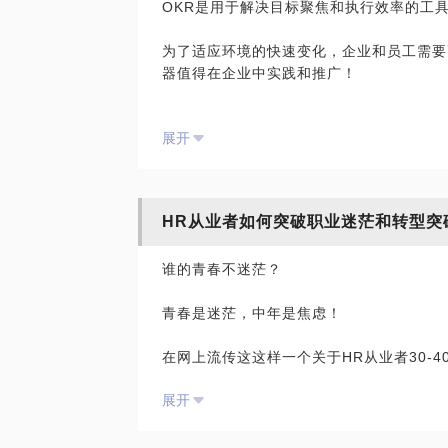
OKR是用于解决目标聚焦和执行效率的工
“优化”&“裁员”是公司和员工之间是一场
为了适应环境的快速变化，企业和员工需要
策略战、心理战和法律战三者构成了整个有
器值得在企业中实践和推广！
开始沟通了，员工如何和公司准备心理战？
推动OKR可以聚焦公司战略目标更加聚焦
法律是指导我们的方向，但是法律条文不能
展开
帮助公司上下确定重点工作，集中团队精力
分析员工的各种情况，有效利用法律武器，
提高透明度，减少沟通成本，帮助团队保持
帮助负责人了解和跟进进度，及时总结原因
法律中规定的，协商一致解除合同、n+1、
意解雇、劳动仲裁怎么办？要不要请律师？
HR从业者如何突破职业迷茫和转型突
OKR成功实施必须有4个条件：
如果已经到沟通无法调和的局面，如何借助
谁的青春不迷茫？
1. 良好的实施环境
劳动监察大队、劳动仲裁等，这些渠道都不
2. 高层的积极践行和推动
该如何和他们联系及沟通，给你方法和策略
青春是迷茫，中年是焦虑！
3. OKR与绩效相互独立
4. 便捷高效的支撑工具
我们比律师，更懂企业决策心理，更了解H
在网上流传这这样一个关于HR从业者30-
OKR是确保整个组织的力量都聚焦于完成
展开
1.继续往上升成为HR总监HR VP，这种人
法！
2.没啥追求，继续混吃混喝（1/2以上的人
3.转型做咨询师或培训师
基于在上市公司及创业公司推动OKR的一