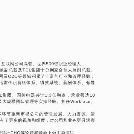
车裁员，首先从HR开始。蔚来汽车表示：“这
运营支持性部门”，华为胡玲炮轰人力资源
难了。
B: OKR与KPI的区别
到其他模块，从而锻炼更多的HR能力？
O书写规范、目标O制定方法、关键结果KR书写
觉自己晋升很困难，如何突破？
名互联网公司高管、世界500强职业经理人，
P的职位，又面临的中年危机，很迷茫更焦虑。如
人兼副总裁及TCL集团十分到家合伙人兼副总裁。
网及O2O等领域积累了丰富的行业和管理经验；
迅雷任职资格体系、绩效系统、薪酬体系、领导
最后到上市公司的HRD。在中年危机的到来的
2O和互联网领域进行了创业，累计融资3
L集团、国美电器共计1.3亿融资，营业额达10
了10亿。最近更是作为一位自由职业，在帮助
规模团队管理等实操经验。担任Workface、
起来，其实是抓住了几点关键的节点，比较
从业者职业发展的心得和经验。
行多环节重新审视公司的管理发展。人力资源、运
具有了更多的视角和维度，对公司和业务更具洞察
突破方法，获取职业成功！
EO、德邻社CHO等论坛和峰会上做主题演讲