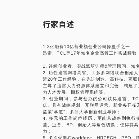
4.放弃这个行业，转行做业务或者是创业
法的落地！
5.卖保险/做微商
具体包括不限于：
行家自述
段子很经典，一个就扎心。2019年蔚蓝汽
次裁员主要集中在人力资源，法务、财务等
第一部分: OKR的理念和方法:
部，列举了HR的5宗罪。现在做hr真是太
1. 什么是OKR？OKR的定义
1.3亿融资10亿营业额创业公司操盘手之一
2. 为什么使用OKR？A: OKR的原则和价值 
迅雷、TCL等17年知名企业高管工作实战经验
30岁的还在做单一的HR模块，如何才能转
3. 如何实施okr？A:OKR的制定：目标
35岁的HR好容易到了经理职位，但是感
规范等
1. 连续创业者、实战派培训师&管理顾问、知
40岁的HR好不容易爬到了HRD或HRV
B: OKR的跟进与调整
2. 历任迅雷网络高管、工多多网络联合创始
何转型？
C: OKR的打分与回顾
近20年工作经验，在先进制造、高科技、互联
第二部分：OKR的实践：
主导了迅雷人力资源体系建立和完善，构建了
我从HR一线专员做起，再到多模块发展，
1. OKR的作用
力人才发展、期权管理系统等。
时候，毅然选择转型，离职创业。曾经在O
2. OKR的落地难点与经验
3. 创业期间，参与创办的公司获得迅雷、TC
轮，共计1.35亿人民币，公司营业额达到
亿。具有战略规划、互联网运营、新业务开拓及大
更多公司和个人取得更大的成就。现在回想
益策“学道”、多所大学创新创业导师；
顺利的实现了转型突破。希望能分享对HR
4. 多元的工作岗位经历，更能从战略到执
营、业务、BD、创始人等角色切换，使得其
希望能和你交流，帮你梳理发展路径，寻找
力；
5. 多次受邀在workface、HRTECH、P