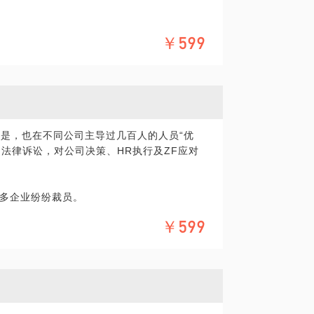
绩效管理应该怎么做？虽然有考核，但是公司总
遍觉得需要提升自己的专业技能，但是周围可
R?
￥599
+年的hr专业技能和心得，帮助更多人快速
是三支柱，又到人力资源数字化，公司应该采
R工作能够紧密的围绕在公司战略的周围，而
路或策略。
证外部招聘的高阶员工能够顺利存活？员工
工期权和股票怎么授予？从业务角度怎么看
的是，也在不同公司主导过几百人的人员“优
和法律诉讼，对公司决策、HR执行及ZF应对
话，会少走很多弯路。
多企业纷纷裁员。
突就很明显，这个时候员工应该如何维护好自
￥599
尤为关键。当事情来临时，不要懵逼。
律条文，就以为懂法了，但是在实际公司沟
自己的合法权益，或只能争取到一部分而