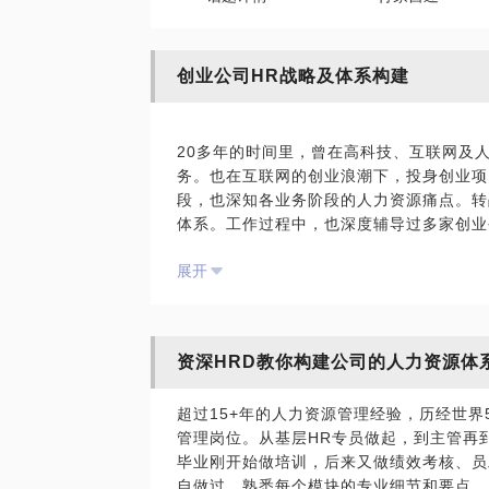
创业公司HR战略及体系构建
20多年的时间里，曾在高科技、互联网及
务。也在互联网的创业浪潮下，投身创业项
段，也深知各业务阶段的人力资源痛点。转
体系。工作过程中，也深度辅导过多家创业
也许作为创业公司的老板，您可能有一些困
展开
1. 应该采取什么样的人力资源战略，才能
2. 都说要建设组织能力，那么什么是组
么样的团队？需要什么样的思想和策略？
资深HRD教你构建公司的人力资源体
3. 怎么把公司的战略进行分解和执行落地
作用？
超过15+年的人力资源管理经验，历经世界
4. 公司为什么找不到合适的人？到底我
管理岗位。从基层HR专员做起，到主管再
里？
毕业刚开始做培训，后来又做绩效考核、员
5. 公司人越来越多了，已经不是原来每
自做过，熟悉每个模块的专业细节和要点。
体系？老板如何调薪？