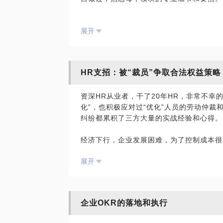
6. 业务多变的状态情况下，创业公司的
这么多年接触不同的hr从业人员，大家普
感觉和预期有差距，怎么办？用KPI还是OK
展开
供学习和交流的人多。愿意分享过往超过15
7. HR运营模式一会是六大模块，一会又
提升专业，迈向更成功的职场！
取哪种模式？
怎么从业务角度解读公司的战略？怎么让H
我们可以深度交流一下，我给一些解决的思
HR支招：被“裁员”争取合法权益策略
不是两张皮？招聘需求怎么梳理？如何让保
发展双通道怎么设？绩效考核怎么推动？员
资深HR从业者，干了20年HR，非常不幸
HR的工作和价值？等等
化”，也积极应对过“优化”人员的劳动仲裁
纠纷都累积了三方大量的实战经验和心得。
没有经历过可能没有头绪，有人帮助指导的
经济下行，企业发展困难，为了控制成本很
小公司裁员，大厂“优化”，一时间劳资冲
展开
己的权益，如何为自己争取最大化的利益，
非常可惜的是，很多员工以为看一下相关法
通中，还是处于不利地位，没法实际争取到
企业OKR的落地和执行
已。