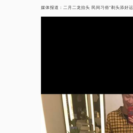
媒体报道：二月二龙抬头 民间习俗“剃头添好运