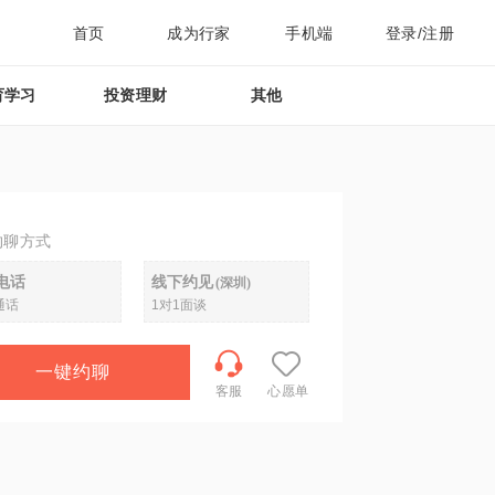
首页
成为行家
手机端
登录/注册
育学习
投资理财
其他
约聊方式
电话
线下约见
(
深圳
)
通话
1对1面谈
一键约聊
客服
心愿单