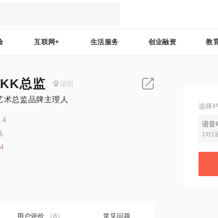
验
互联网+
生活服务
创业融资
教
 KK总监
深圳
 艺术总监品牌主理人
选择
.4
语音
高
1对1
14
用户评价
（8）
常见问题