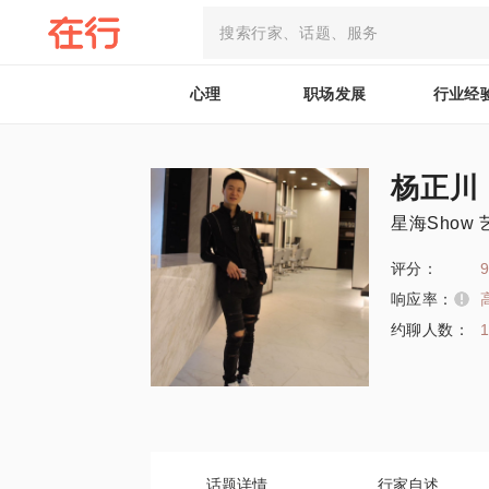
心理
职场发展
行业经
杨正川
星海Show
评分：
9
响应率：
约聊人数：
话题详情
行家自述