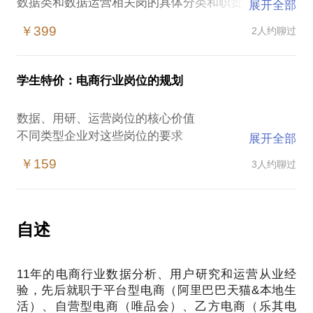
数据类和数据运营相关岗的具体分类和职责
展开全部
不同岗位岗的关键KPI设定
￥399
2人约聊过
根据对方企业具体情况，给出岗位规划建议
to 个人：
学生特价：电商行业岗位的规划
数据、用研、运营岗位的核心价值
不同类型企业对这些岗位的要求
数据、用研、运营岗位的核心价值
数据、用研、运营等分析岗日常工作中应当注意的问
不同类型企业对这些岗位的要求
展开全部
题
数据、用研、运营等分析岗日常工作中应当注意的问
初入职场，应当如何快速成长
￥159
3人约聊过
题
初入职场，应当如何快速成长
自述
11年的电商行业数据分析、用户研究和运营从业经
验，先后就职于平台型电商（阿里巴巴天猫&本地生
活）、自营型电商（唯品会）、乙方电商（乐其电