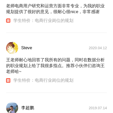
你的职业规划，从你想要什么、到你如何一步步实
老师电商用户研究和运营方面非常专业，为我的职业
现，我都可以给你很大的帮助；
规划提供了很好的意见，很耐心很nice，非常感谢
如果你是个尚未毕业的学生，想要从事电商相关工
作，那么我可以告诉你不同的细分岗位的要求分别是
学生特价：电商行业岗位的规划
什么，以及你如何在学校里储备自己，并且传授你面
试技巧，相信你会满载而归。
教育背景：
Steve
2020.04.12
2003年9月-2007年6月，山东大学，应用物理学，本
科（全日制）
王老师耐心地回答了我所有的问题，同时在数据分析
2009年9月-2012年6月，山东建筑大学，技术经济及
的职业规划上给了我很多指点。推荐小伙伴们咨询王
管理，硕士（全日制）
老师哈~
职业经历：
学生特价：电商行业岗位的规划
2012年-2017年，就职于阿里巴巴天猫事业部，从事
用户研究、数据分析相关工作，拥有近6年的阿里工作
经验，阿里巴巴最早综合利用定性定量小样本数据
+大数据的分析师，擅于通过数据解决复杂的业务问
李超鹏
2019.07.14
题。