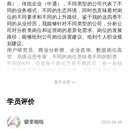
商）、传统企业（中通），不同类型的公司代表了不
同的业务模式、不同的生态环境，同时也意味着对岗
位的不同要求和不同的上升路径。鉴于我的这四类不
同的从业经历，我能够针对不同类型的公司，分析公
司对分析类岗位和运营岗的差异化需求、岗位的发展
路径，能够给到公司岗位设置建议、给到个人职业规
划建议。
用户研究员、商业分析师、企业咨询、数据岗位高
管、高级运营专家，不同的岗位意味着不同的职责、
不同的KPI，但是每个岗位万变不离其宗，有一条核
心主线能将所有的岗位串联起来。掌握了这条主线，
那么企业设置岗位就不会盲目，而个人发展的路径也
展开全部
能够拨云见日。
如果你是企业主，只知道数据很有作用、用户体验很
重要，但是不知道如何发挥数据的巨大威力、不知道
学员评价
如何把我用户需求，那么我可以给你岗位职责设置、
岗位KPI设置、数据基础搭建等方面的建议；
如果你是数据分析、用户研究、电商运营相关从业
噼里啪啦
2024.04.09
者，或许你遇到了职业瓶颈，那么我可以帮助你理清