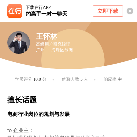
下载在行APP
立即下载
约高手一对一聊天
王怀林
高级用户研究经理
广州 ・ 海珠区琶洲
学员评分
10.0
分
约聊人数
5
人
响应率
中
擅长话题
电商行业岗位的规划与发展
to 企业主：