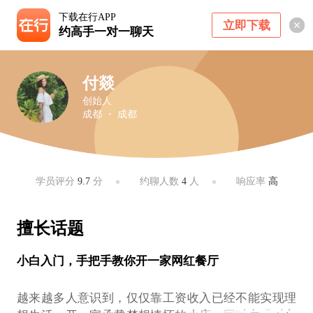
下载在行APP
立即下载
约高手一对一聊天
付燚
创始人
成都 ・ 成都
学员评分
9.7
分
约聊人数
4
人
响应率
高
擅长话题
小白入门，手把手教你开一家网红餐厅
越来越多人意识到，仅仅靠工资收入已经不能实现理