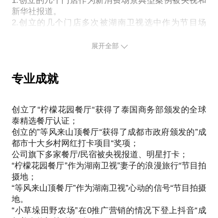
1.创立的几个门店作为新消费场景典型案例被央视和
新华社报道。
2.创立的几个门店多次被湖南卫视选中作为节目场
地，拍摄《心动的信号》、《妻子的浪漫旅行》、
《女儿们的恋爱》等多个顶流娱乐节目。
展开全部
3.“国民老公”王思聪、张嘉倪买超、金莎等多个明星打
卡的网红餐饮项目。
专业成就
4.”等风来山顶餐厅”获得了成都市政府颁发的乡村振兴
项目奖项。
5.我本人获得了成都市妇联颁布的最美乡创带头人奖
创立了“柠檬花园餐厅“获得了泰国商务部颁发的全球
项。
泰精选餐厅认证；
6.柠檬花园餐厅获得了泰国官方“全球泰精选”餐厅认
创立的”等风来山顶餐厅“获得了成都市政府颁发的”成
证。
都市十大乡村网红打卡项目“奖项；
7.众多十万加自媒体文章报道。
公司旗下多家餐厅/民宿被央视报道、明星打卡；
“柠檬花园餐厅”作为湖南卫视”妻子的浪漫旅行“节目拍
过往经历：
摄地；
1. 创业之初，我也是一个没钱没资源没经验的“三
“等风来山顶餐厅”作为湖南卫视”心动的信号“节目拍摄
无”小镇青年，深知创业路上最容易掉的大坑小坑（别
地。
问我怎么知道的）。
“小草垛田野农场”在0推广营销的情况下登上抖音“成
2. 科班律师出身的背景，具有较强的框架思维能力和