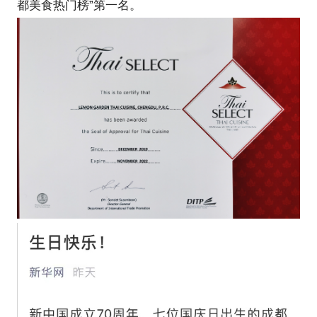
法律专业知识，我更懂得把实践所得经验逻辑化、体
系化，同时也能为初创公司的股权架构和规避法律风
险提出建议。 提前做好股权架构方案设计，这也是我
和闺蜜这么多年一路同行至今，成功创业的一个重要
前提。
3. 我是一个30+女性，是一个3岁男孩的妈妈，在家庭
中主要由我承担教育孩子的责任，妈妈这个身份角色
让我对女性在工作和创业过程中的真实需求和困境，
以及优势都多一份洞察。
4. 我爱好广泛乐于尝鲜，我爱好阅读和写作，开设个
人微信公众号以及小红书等自媒体账号；
5. 我曾多次作为创业导师被邀请至言几又、民宿协会
等进行讲课分享，并曾系统梳理经验，并开班授课“如
何开一家赚钱的小店”，大获好评，曾成功帮助身边人
实现情怀的落地，开出理想中的店。
我擅长的领域如下：
1.开店的产品定位策略；
2.初创团队的股权架构设计；
3.开店的筹备过程指导；