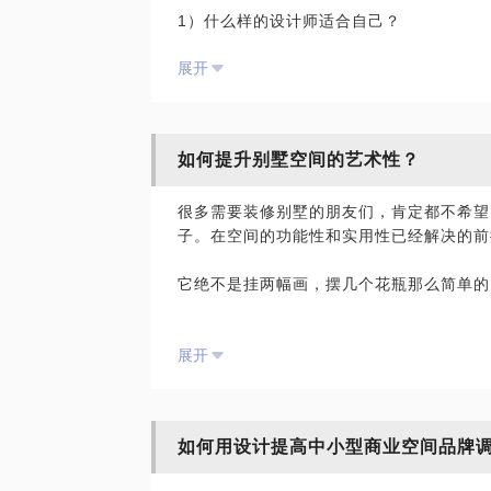
1）什么样的设计师适合自己？
2）在一个较长的施工周期中可能会遇到哪
展开
3）对设计师的设计方案和报价怎么评估？
4）一大笔装修预算如何合理分配，才能做
5）施工合同，主材代购合同等等究竟怎么
......
如何提升别墅空间的艺术性？
在装修之前，花一点时间和我聊一聊，希望
很多需要装修别墅的朋友们，肯定都不希望
况，为您提供合理的规划建议。
子。在空间的功能性和实用性已经解决的前
它绝不是挂两幅画，摆几个花瓶那么简单的
看似孤立的一个个独立产品，经设计师之手
展开
有生命力，让空间更具艺术价值。
在这里，我愿与你分享的内容有：
如何用设计提高中小型商业空间品牌
艺术与设计有什么关系？
艺术设计之于家居空间的意义是什么？