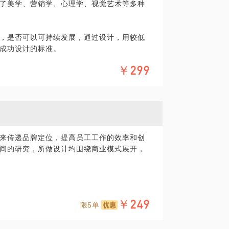
了美学、营销学、心理学、视觉艺术等多种
要调整和重新规划的空间陈设。
，是否可以可持续发展，通过设计，用较低
有一定的途径和方法。让我们一起用审美的
成功设计的标准。
空间的氛围感和艺术性。
￥299
到他的商业前景的，通过设计把整个业态往
计，其中包括办公空间、餐饮、会所、医疗
富的行业和市场经验。如果你对此感兴趣，
问题。
来传递品牌定位，提高员工工作的效率和创
间的研究，所做设计均围绕商业模式展开，
￥249
限5单