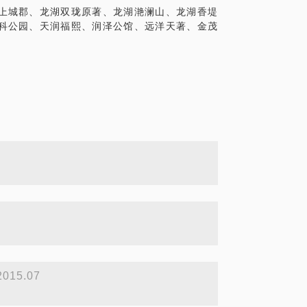
上城郡、龙湖双珑原著、龙湖滟澜山、龙湖香堤
科公园、天润福熙、润泽公馆、远洋天著、金茂
2015.07