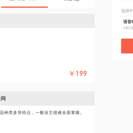
选择
语音
1对1
装出一个不适合自己的家。我们一起聊聊，
￥199
疑问
品种类多等特点，一般业主很难全面掌握。