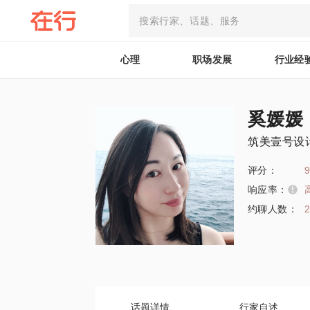
心理
职场发展
行业经
奚媛媛
筑美壹号设
评分：
9
响应率：
约聊人数：
话题详情
行家自述