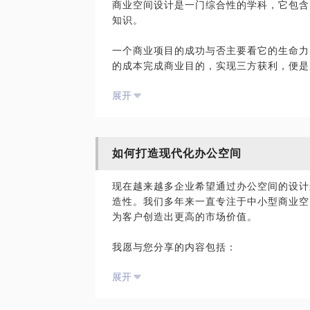
商业空间设计是一门综合性的学科，它包含
知识。
对你现在的家居环境做出分析，共同探讨需
一个商业项目的成功与否主要看它的生命力
艺术品味的培养并不是一蹴而就，而是需要
的成本完成商业目的，实现三方获利，便是
眼光和方法从身边开始观察生活，提升家居
展开
一个好的商业空间设计师，是可以让业主看
正确的方向引导。
从业多年，我专注于研究中小型商业空间设
如何打造现代化办公空间
美容机构、民宿、亲子教育等等，积累了丰
欢迎来与我沟通，希望我的经验能解决你的
现在越来越多企业希望通过办公空间的设计
造性。我们多年来一直专注于中小型商业空
为客户创造出更高的市场价值。
我愿与您分享的内容包括：
1、如何因地制宜分析空间
展开
2、围绕企业特性和产品应用范围做设计
3、如何利用装置设计让空间和人形成互动