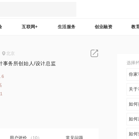
验
互联网+
生活服务
创业融资
教
北京
选择
计事务所创始人/设计总监
你家
.6
高
关于
21
如何
如何
如何
用户评价
（10）
常见问题