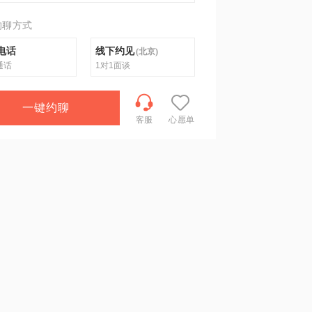
约聊方式
电话
线下约见
(
北京
)
通话
1对1面谈
一键约聊
客服
心愿单