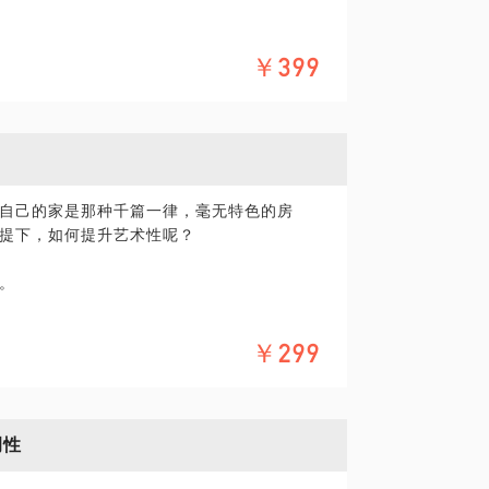
些问题？
￥399
到把钱花在刀刃上？
审核？
能够帮别墅业主在最短时间了解设计装修情
自己的家是那种千篇一律，毫无特色的房
提下，如何提升艺术性呢？
。
，能恰当地组合融进居室环境中，让产品更
￥299
调性