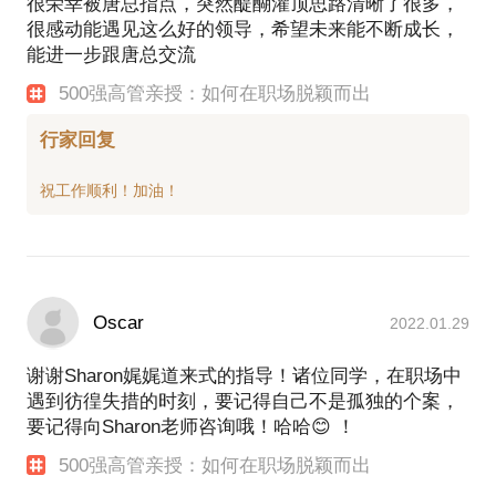
很荣幸被唐总指点，突然醍醐灌顶思路清晰了很多，
+飞利浦中国公司资讯部总监，外派荷兰。全面负责
很感动能遇见这么好的领导，希望未来能不断成长，
飞利浦公司全球媒体战略管理，飞利浦中国美誉度管
能进一步跟唐总交流
理，飞利浦中国集团内部沟通、及企业社会责任战略
和项目拓展。
500强高管亲授：如何在职场脱颖而出
+加拿大北电中国公司资讯部高级经理,外派加拿大两
行家回复
年。全面负责北电中国各产品线对内对外沟通宣传、
媒体关系、总裁沟通支持、加拿大中国政府高层互
Oscar
2022.01.29
谢谢Sharon娓娓道来式的指导！诸位同学，在职场中
遇到彷徨失措的时刻，要记得自己不是孤独的个案，
要记得向Sharon老师咨询哦！哈哈😊 ！
500强高管亲授：如何在职场脱颖而出