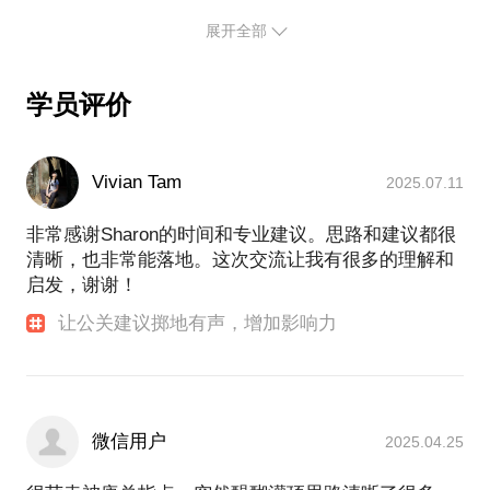
业上的蛙跳腾飞，避免许多不必要的弯路，非常值得
稳当当的中层经理位置，跳到新公司决策领导层高管
我善长指导的领域包括：
展开全部
借鉴。
的位置。成为业界为数不多的本土女性高管，华丽转
1. 危机公关，公司信誉管理，企业社会责任，沟通技
在我的工作中就曾有幸找到了许多这样的导师，时时
巧等经验
身。又在疲于奔波劳碌中转身离开追求创业的梦想和
刻刻给予了许多专业上的指导，让我在起步阶段就得
学员评价
2. 职场如何避免雷区，提升自我品牌
自由。不断挑战定义成功的围度。我不一定有你需要
到了专业的提携，能力倍增并充满了自信。那个时候
3. 女性领导力
的全部答案，但是一定有一些可以启发到你的地方。
没有像在行这样的平台，那就要自己在工作中去挖
我的结论是许多成功是可以学习复制的，但是的确需
要在专业指导中反思型学习。
掘，花时间精力去寻求良师益友。现在好的导师就站
Vivian Tam
2025.07.11
职场经历：
非常感谢Sharon的时间和专业建议。思路和建议都很
TSI 企业社会创新咨询公司创始人,为企业决策层提供
清晰，也非常能落地。这次交流让我有很多的理解和
社会创新方面的咨询。个人职场发展战略规划导师。
启发，谢谢！
历任：
让公关建议掷地有声，增加影响力
+美国好时公司，企业传播及社会责任国际部负责人,
负责公司内外主要利益相关人的沟通与管理。管辖亚
太区危机公关事宜。
+德国拜耳公司，企业传播及社会责任部门总负责人,
公司副总裁,欧盟商会市场营销委员会主席,拜耳中国
微信用户
2025.04.25
志愿者协会主席
早年曾担任：