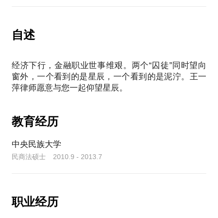
性评估
侦、检察起诉、职务犯罪、涉税刑事、羁押取保等案
讨、决策、签署、投资交割等内容；基金到期、延期
3.政府引导基金投资者收益保障条款有效性评估
及清算条款；关注与私募基金延期、清算相关致使项
4.政府引导基金财产担保条件及连带责任承担有效性
自述
目非正常退出的因素，包括网络舆情、大数据及争议
评估
解决司法案例等检索研判工作。
5.其他：
六、私募基金税收筹划法律服务：依据财政部税务总
（1）年度审计情况汇报审查
经济下行，金融职业世事维艰。两个“囚徒”同时望向
局55号等资本市场、私募基金涉诉政策，参与私募基
（2）项目运作情况检查与汇报审查
窗外，一个看到的是星辰，一个看到的是泥泞。王一
金的组织架构、主体形式、收入与成本费用的比重等
（3）投资效果分析评价审查
架构设计与方案实施。
五，基金投资安全危及情形排查
七、私募机构股权融资专项服务：设计股权架构；论
1.基金管理人注销情形核查
证投资条件、溢价估值、股东权利及退出安排；为特
教育经历
2.对外投资确权风险核查
殊目的公司、持股平台、股权激励平台提供设计方
3.调查合伙基金及相关担保方违约行为、拟赔偿金额
案；审核私募股权融资文件。
中央民族大学
及财产情况
八、私募机构人力资源专项服务
民商法硕士 2010.9 - 2013.7
九、私募机构商誉保护专项服务
十、私募基金纠纷解决法律服务
职业经历