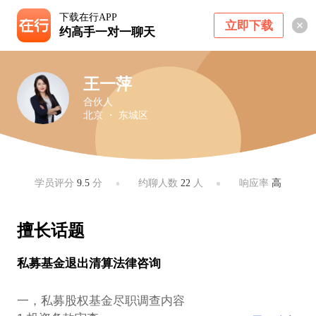
下载在行APP
立即下载
约高手一对一聊天
王一萍
合伙人
北京 ・ 东城区
学员评分
9.5
分
约聊人数
22
人
响应率
高
擅长话题
私募基金退出清算法律咨询
一，私募股权基金尽职调查内容