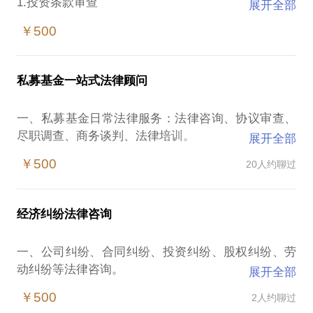
1.投资条款审查
展开全部
2.运营管理评估
￥500
3.退出约定梳理
二，相关基金文件梳理与细化
1.合伙人会议决议文件
私募基金一站式法律顾问
2.协议签署情况
3.投资决策会议
一、私募基金日常法律服务：法律咨询、协议审查、
4.信息披露函件
尽职调查、商务谈判、法律培训。
展开全部
5.退出要求文件
二、私募基金管理人合规运营法律服务：基金路演推
三，投资人退伙条款的深入评估
￥500
20人约聊过
介募集合规性、投资者适当性、投资者关系维护、管
1.退伙时间条款的审视
理人自查、信息披露。
2.退伙价格条款的剖析
三、私募基金产品合规运营法律服务：基金产品设
3.赎回承诺条款的评估（如有）
经济纠纷法律咨询
计、基金合同修订、备案信息填报、信息披露、基金
四，政府引导基金投资人退伙条件评估
产品的投资、管理与退出提供合规建议。
1.三重一大审批程序强制性要求程序适用性评估
一、公司纠纷、合同纠纷、投资纠纷、股权纠纷、劳
四、私募基金管理人登记法律服务：高管招聘、商业
2.政府引导基金产权交易所手续、资产评估手续合规
动纠纷等法律咨询。
展开全部
计划、尽职调查、入会登记、重大变更。
性评估
五、私募基金清算法律服务：审查私募基金投资项目
￥500
2人约聊过
3.政府引导基金“随时退出权”和“优先退出权”约定有效
二、北京市辖区内：经济纠纷、治安拘留、公安经
相关的尽调、协议、会议等内容；项目投资有关的研