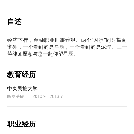
性评估
侦、检察起诉、职务犯罪、涉税刑事、羁押取保等案
讨、决策、签署、投资交割等内容；基金到期、延期
3.政府引导基金投资者收益保障条款有效性评估
及清算条款；关注与私募基金延期、清算相关致使项
4.政府引导基金财产担保条件及连带责任承担有效性
自述
目非正常退出的因素，包括网络舆情、大数据及争议
评估
解决司法案例等检索研判工作。
5.其他：
六、私募基金税收筹划法律服务：依据财政部税务总
（1）年度审计情况汇报审查
经济下行，金融职业世事维艰。两个“囚徒”同时望向
局55号等资本市场、私募基金涉诉政策，参与私募基
（2）项目运作情况检查与汇报审查
窗外，一个看到的是星辰，一个看到的是泥泞。王一
金的组织架构、主体形式、收入与成本费用的比重等
（3）投资效果分析评价审查
架构设计与方案实施。
五，基金投资安全危及情形排查
七、私募机构股权融资专项服务：设计股权架构；论
1.基金管理人注销情形核查
证投资条件、溢价估值、股东权利及退出安排；为特
教育经历
2.对外投资确权风险核查
殊目的公司、持股平台、股权激励平台提供设计方
3.调查合伙基金及相关担保方违约行为、拟赔偿金额
案；审核私募股权融资文件。
中央民族大学
及财产情况
八、私募机构人力资源专项服务
民商法硕士 2010.9 - 2013.7
九、私募机构商誉保护专项服务
十、私募基金纠纷解决法律服务
职业经历