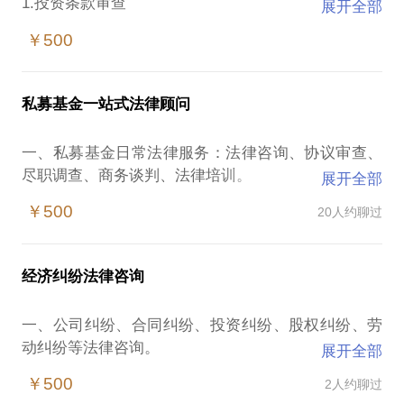
1.投资条款审查
展开全部
2.运营管理评估
￥500
3.退出约定梳理
二，相关基金文件梳理与细化
1.合伙人会议决议文件
私募基金一站式法律顾问
2.协议签署情况
3.投资决策会议
一、私募基金日常法律服务：法律咨询、协议审查、
4.信息披露函件
尽职调查、商务谈判、法律培训。
展开全部
5.退出要求文件
二、私募基金管理人合规运营法律服务：基金路演推
三，投资人退伙条款的深入评估
￥500
20人约聊过
介募集合规性、投资者适当性、投资者关系维护、管
1.退伙时间条款的审视
理人自查、信息披露。
2.退伙价格条款的剖析
三、私募基金产品合规运营法律服务：基金产品设
3.赎回承诺条款的评估（如有）
经济纠纷法律咨询
计、基金合同修订、备案信息填报、信息披露、基金
四，政府引导基金投资人退伙条件评估
产品的投资、管理与退出提供合规建议。
1.三重一大审批程序强制性要求程序适用性评估
一、公司纠纷、合同纠纷、投资纠纷、股权纠纷、劳
四、私募基金管理人登记法律服务：高管招聘、商业
2.政府引导基金产权交易所手续、资产评估手续合规
动纠纷等法律咨询。
展开全部
计划、尽职调查、入会登记、重大变更。
性评估
五、私募基金清算法律服务：审查私募基金投资项目
￥500
2人约聊过
3.政府引导基金“随时退出权”和“优先退出权”约定有效
二、北京市辖区内：经济纠纷、治安拘留、公安经
相关的尽调、协议、会议等内容；项目投资有关的研