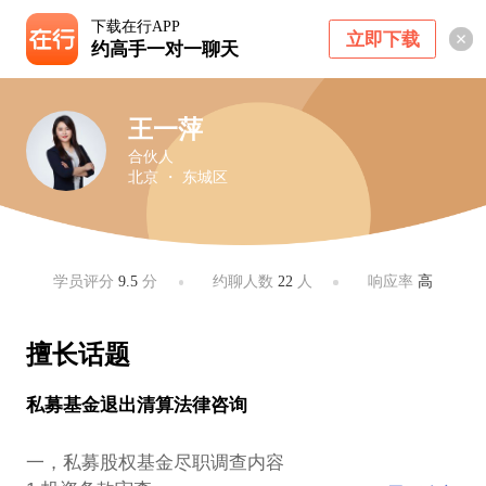
下载在行APP
立即下载
约高手一对一聊天
王一萍
合伙人
北京 ・ 东城区
学员评分
9.5
分
约聊人数
22
人
响应率
高
擅长话题
私募基金退出清算法律咨询
一，私募股权基金尽职调查内容