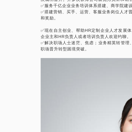
✅服务千亿企业业务培训体系搭建、商学院建
交流内容包含：
✅搭建营销、买手、运营、客服业务岗位人才
和奖励。
• 从 “专业思维” 到 “管理思维” 的3步切换
✅现在自主创业、帮助HR定制企业人才发展
• 团队目标拆解与高效协作落地技巧
企业主和HR负责人或者培训负责人欢迎约聊。
✅解决职场人士迷茫、焦虑；业务精英转管理
• 用专业优势建立团队权威的沟通策略、形
职场晋升转型困境突破。
• 中层管理者 “向上对齐、向下赋能” 的平
约见前，请提供：个人专业成长经历、当前
具体卡点（如项目推进难、成员不服管等 