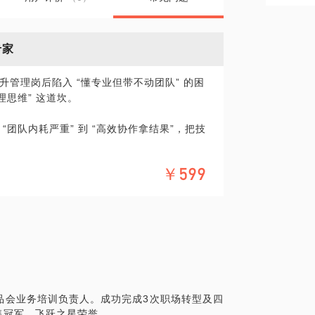
专家
晋升管理岗后陷入 “懂专业但带不动团队” 的困
理思维” 这道坎。
团队内耗严重” 到 “高效协作拿结果”，把技
￥599
务转管理” 的破局方法，帮多位业务专家骨干
团队带成 “技术小组” 就行？你也这么想吗？
本质，又能给转型带来多大助力？答案很简
品会业务培训负责人。成功完成3次职场转型及四
售冠军、飞跃之星荣誉。
升/想晋升的中层管理的技术专家。