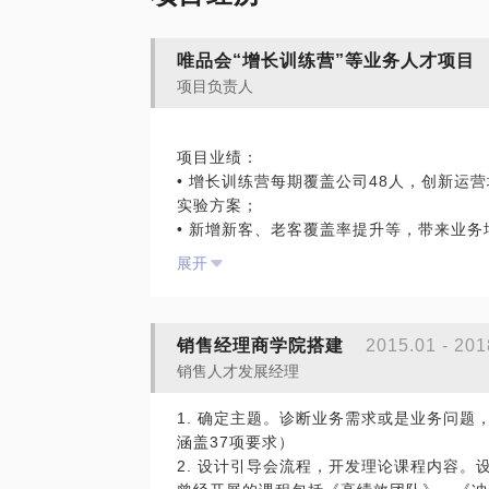
唯品会“增长训练营”等业务人才项目
项目负责人
项目业绩：
• 增长训练营每期覆盖公司48人，创新运
实验方案；
• 新增新客、老客覆盖率提升等，带来业务
• 打造统一的团队增长体系和方法论，孵
展开
机制。
开发并负责2018-2020年唯品平台中心
销售经理商学院搭建
2015.01 - 201
典”、“搭建领导干部成长体系”、“买手成长
销售人才发展经理
√重点项目---2019年公司领导力中心高潜
级的培养项目(星跃、星腾、星耀)
1. 确定主题。诊断业务需求或是业务问
项目业绩：
涵盖37项要求）
• 完成公司300人的领导力提升任务，晋
2. 设计引导会流程，开发理论课程内容。
0%；