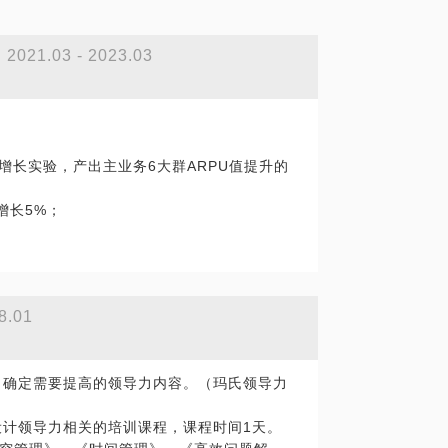
2021.03 - 2023.03
营增长实验，产出主业务6大群ARPU值提升的
增长5%；
化公司运营实验评估流程和实验快速迭代孵化
“领导干部人才画像和能力素质模型以及能力字
8.01
学习路径图”“买手培养成长体系”项目。
主管班/经理班/总监/唯品EMBA4个层级3个层
题，确定需要提高的领导力内容。（玛氏领导力
升考察期结束后，达到合格标准的比例为10
设计领导力相关的培训课程，课程时间1天。