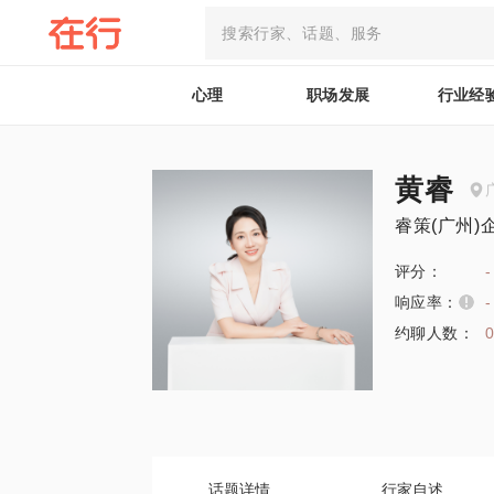
心理
职场发展
行业经
黄睿
睿策(广州
评分：
-
响应率：
-
约聊人数：
话题详情
行家自述