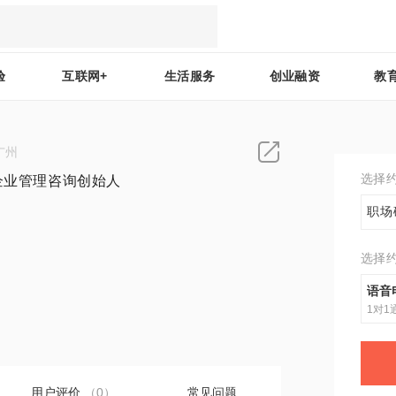
验
互联网+
生活服务
创业融资
教
广州
选择
)企业管理咨询创始人
职场
选择
0
语音
1对1
用户评价
（0）
常见问题