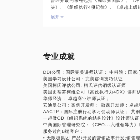
曾经开展的课程包括《高绩效团队》、《冲
• 发现并影响核心高潜员工的投入度和贡献
决》、《组织执行4项纪律》、《卓越上级经
制成册并分享全员，带来业务结果的改善和
3. 设计团队讨论形式，方法，。课程时间
• 内部讲师选拔12人，课程开发16门，
展开
法。最后，敲定那些解决方案可以落地并进
地参访学习项目2天。
4. 设计区域优秀案例分享，拉动高管渗透
引导问题来学习在这个能力上别人的做法是
√重点项目---买手岗位成长路径及课程体
5. 制作成功故事案例集。制定行动计划
介绍：基于岗位素质模型，利用DOCUM
交自己的行动计划，后期，由LM和Train
和岗位课程体系，定制买手训练营项目。
专业成就
项目业绩： 1， 提升团队领导力，西区
项目业绩：
力，全国销售执行排行榜西区蝉联全国第一
• 缩短从主任买手到经理买手的成长期8
率100%，出栏考核通过率90%；
DDI公司：国际完美讲师认证； 中科院：国家
销售培训生能力成长
• 协助解决B类供应商拓品牌合作达成率加速
美国学习设计公司：完美咨询技巧认证
2014.09-2017.09项目业绩：项
美国柯氏评估公司: 柯氏评估铜级认证师
过率75%；2，销售培训生控制流失率15%
美国史蒂芬柯维公司《高效执行力4DX》讲师
岗位能力需求，岗位培养计划；2，组织并
华师经济： 卓越商业讲师认证；
制；3，参与设定考核内容，完成考核评估反
安迪曼公司：案例开发师； 微课开发师；卓越
同事定岗。 销售培训生职业发展3年计划
AACTP：国际注册行动学习促动师认证； 
开发课程包括 ：《销售技巧PSS》，《
一起做OD《组织系统的结构设计》设计师认证
理》，《经销商管理》,《数据分析与洞察》
中商国际管理研究院：《CEO---六维领导力
练》,《如何解决问题》
服务过的B端客户：
• 无限极集团 产品/开发的营销故事开发;销