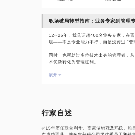
职场破局转型指南：业务专家到管理
12--25年，我见证超400名业务专家，在
境——不是专业能力不行，而是没跨过 “管
同时，也帮助过多位技术出身的管理者，从 “
术优势转化为管理红利。
展开
后来，我花3年拆解这些案例，沉淀出 “业
成功转型中层管理者。
有些专家认为，管理就是 “管好技术事”，把
这其实是转型失败的核心误区！
行家自述
但你知道为啥会陷入这种误区吗？看透问题
单，我来教你。
✅15年历任联合利华、高露洁销冠及玛氏、唯
次成功晋升。并多次获得公司级优秀员工和销
本话题适用于：专业领域深耕5年+、刚晋