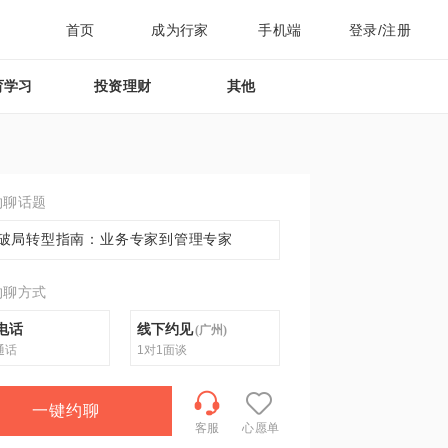
首页
成为行家
手机端
登录/注册
育学习
投资理财
其他
约聊话题
破局转型指南：业务专家到管理专家
约聊方式
电话
线下约见
(
广州
)
通话
1对1面谈
一键约聊
客服
心愿单