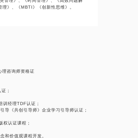
突管理》、《时间管理》、《高效问题解
度提升；行动学习优秀方案全公司27份，编
理》、《MBTI》《创新性思维》。
团队人员稳定度的提升；
0.5天，群策群力的解决问题。拿出解决方
案例萃取课程开发16门，开发供应链智慧物流实
行有效跟进。
学习。课程时间0.5天，让大家一起通过学习
什么。
系开发项目
模板。课程结束后，所有参加培训的同事，请提
和学习路径图方法论开发买手成长学习路径图
er 一起来跟进计划执行情况。
LM升职率38，全国最高。2、提升团队合作战斗
4年。
个月，买手初级经理和买手高级经理的学习完成
心理咨询师资格证
30%。
目成绩：1，销售培训生每年要参加年底升职考试，通
以下。项目描述：1，与P&O共同制定培训生
认证；
实施3年3届培训生的课程开发，导师培养机
馈。4，与P &O，销售经理共同安排，协调
培训经理TDF认证；
。
共创引导《共创引导师》企业学习引导师认证；
客户管理》，《谈判能力》，《区域生意管
,《生意规划和策略实施》,《实地辅导教
》版权认证课程；
售理念和价值观课程开发。