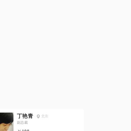
丁艳青
北京
副总裁