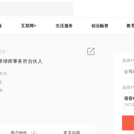
验
互联网+
生活服务
创业融资
教
北京
选择
泽律师事务所合伙人
公司
0.0
高
选择
18
语音
1对1
用户评价
（4）
常见问题