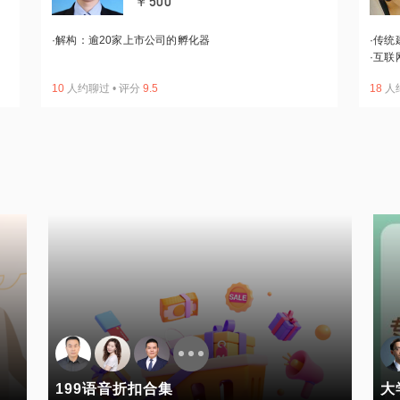
￥500
·
解构：逾20家上市公司的孵化器
·
传统
·
互联
10
人约聊过
•
评分
9.5
18
人
199语音折扣合集
大