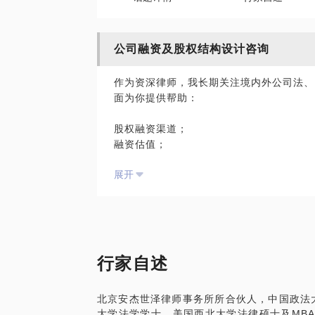
公司融资及股权结构设计咨询
作为资深律师，我长期关注境内外公司法、
面为你提供帮助：
股权融资渠道；
融资估值；
境外结构搭建；
展开
融资条款谈判；
境内外股权激励。
相关经历：
行家自述
超过10年投融资并购经历，为诸多独角兽
北京安杰世泽律师事务所所合伙人，中国政法大
大学法学学士、美国西北大学法律硕士及MBA