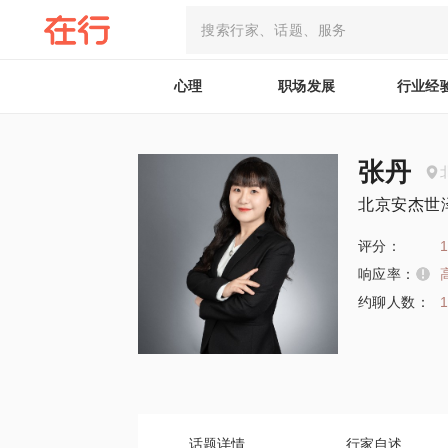
心理
职场发展
行业经
张丹
北京安杰世
评分：
1
响应率：
约聊人数：
话题详情
行家自述