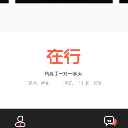
约高手一对一聊天
「果壳」孵化
「腾讯」「红杉」投资