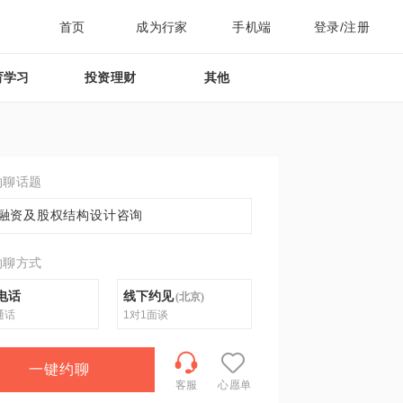
首页
成为行家
手机端
登录/注册
育学习
投资理财
其他
约聊话题
融资及股权结构设计咨询
约聊方式
电话
线下约见
(
北京
)
通话
1对1面谈
一键约聊
客服
心愿单