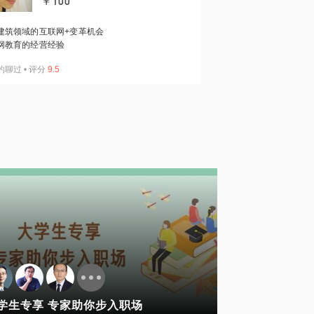
￥100
建筑领域的互联网+变革机会
网教育的经营经验
约聊过
•
评分
9.5
学生专享 专家助你步入职场