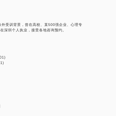
的影响，所以你做事通常周全、靠谱。
持续消耗高敏感者的精力，长期会陷入深深
外受训背景，曾在高校、某500强企业、心理专
目前在深圳个人执业，接受各地咨询预约。
力驾驭好它，而不是被它控制，高敏感者的
定内心，修炼出一个坚固的自我，让它来判
感人群工作的经验，效果良好。如果你有相
01)
讨。
1)
训