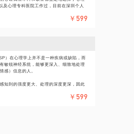
业以及心理专科医院工作过，目前在深圳个人
000小时。
￥599
灵活结合认知疗法、来访者中心疗法以及家
系深造两年，这让我融入了女性主义和社会
。
独立自强的女性来访进行个人成长。我经常
rson, HSP）在心理学上并不是一种疾病或缺陷，而
我价值感、讨好型人格、人际边界困扰、过
有敏锐神经系统，能够更深入、细致地处理
间的拉扯。如果你常常觉得自己不够好，或
情感）信息的人。
更深层的地方去理解这些模式，并找到松动
感知到的强度更大、处理的深度更深，因此
。我不会评判你的感受，而是会像一面镜
￥599
的副驾，在你感到迷茫时，帮你理清方向。
是适合你的咨询师，欢迎预约和我聊聊，我
，是天生的倾听者和安慰者。
己。
现象看本质，这种深度是创新和艺术的源