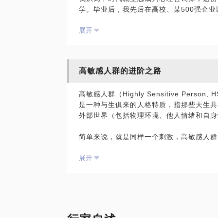
学。毕业后，我先后在高校、某500强企
执业。截至2026年，我的咨询经验已超过6
展开
我的受训背景以精神动力学为主，但我也会
庭治疗的技术。此外，我曾在香港大学社工
学的视角，更关注社会文化背景对你的影响
高敏感人群的进阶之路
我日常主要接待中青年群体，尤其擅长陪伴
高敏感人群（Highly Sensitive Pe
处理的问题包括：原生家庭创伤带来的低自
是一种与生俱来的人格特质，指那些天生具
度负责、缺乏安全感，以及在独立与依赖之
外部世界（包括物理环境、他人情绪和自身
是在关系中感到疲惫，我可以和你一起，从
和改变的可能。
简单来说，就是同样一个刺激，高敏感人群
也更容易被影响和感到疲惫。
我的工作风格是温和友善与坚定智慧并存的
展开
子，陪你清晰照见自己；也会像一位有经验
高敏感人群因其特质天赋通常展现出：
如果你正被以上问题困扰，并且觉得我可能
极强的共情力：你能瞬间感知到对方的情绪
愿陪你一起，探索那个本就值得被看见的自
深度的思考力：你不满足于表面，总能透过
泉。