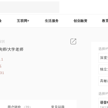
验
互联网+
生活服务
创业融资
教
深圳
选择
询师/大学老师
深度
.1
高
独立
131
高敏
选择
语音
用户评价
（39）
常见问题
1对1