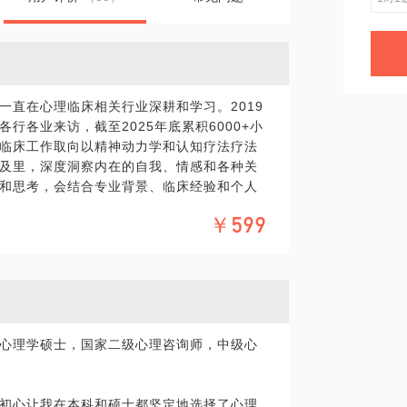
一直在心理临床相关行业深耕和学习。2019
行各业来访，截至2025年底累积6000+小
临床工作取向以精神动力学和认知疗法疗法
及里，深度洞察内在的自我、情感和各种关
和思考，会结合专业背景、临床经验和个人
要的人来交流。
￥599
题感兴趣，或者对其他精神心理领域感兴趣，
启发的人。
理疗愈层面，不适合情绪不稳定，当下处于
心理学硕士，国家二级心理咨询师，中级心
初心让我在本科和硕士都坚定地选择了心理