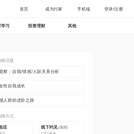
首页
成为行家
手机端
登录/注册
育学习
投资理财
其他
约聊话题
觉察：自我/情感/人际关系分析
女性自我成长
感人群的进阶之路
约聊方式
电话
线下约见
(
深圳
)
通话
1对1面谈