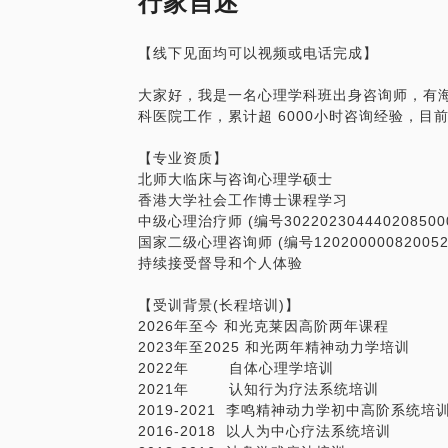
行家自述
强烈的责任感：你会在意自己的行为对周围
【线下见面均可以视频或电话完成】
日常生活工作中不受控制地展现这些能力会
的痛苦中难以自拔，甚至人生停摆。
大家好，我是一名心理学科班出身咨询师，有海
科医院工作，累计超 6000小时咨询经验，
但是高敏感也是一份独特的天赋，只要有能
人生也会迎来巨大的逆转。核心在于如何稳
【专业资质】
断和决策如何使用自己天赋和能量。
北师大临床与咨询心理学硕士
香港大学社会工作博士课程学习
作为一名资深心理咨询师，我有大量跟高敏
中级心理治疗师 (编号302202304440208500
关的困扰欢迎预约本话题，我们可以深度探
国家二级心理咨询师 (编号120200000820052
持续接受督导和个人体验
【受训背景(长程培训)】
2026年至今 和光克莱因高阶两年课程
2023年至2025 和光两年精神动力学培训
2022年 自体心理学培训
2021年 认知行为疗法系统培训
2019-2021 李鸣精神动力学初中高阶系统培
2016-2018 以人为中心疗法系统培训