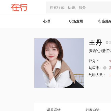
心理
职场发展
行业经
王丹
资深心理咨
评分：
9
响应率：
约聊人数：
话题详情
行家自述