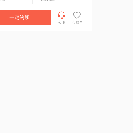
一键约聊
客服
心愿单