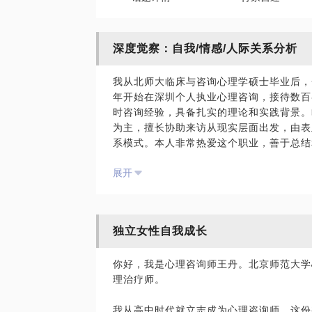
深度觉察：自我/情感/人际关系分析
我从北师大临床与咨询心理学硕士毕业后，
年开始在深圳个人执业心理咨询，接待数百各
时咨询经验，具备扎实的理论和实践背景。
为主，擅长协助来访从现实层面出发，由表
系模式。本人非常热爱这个职业，善于总结
思考灵活分析给出一些独到视角，欢迎有需
展开
适合人群：对自我/情感/人际/职场关系议
有较强向内思考能力，希望获得一定理解和
独立女性自我成长
注意：本次话题为探索分析性质，不涉及心
重大困境中，急需获得支持和帮助的人。
你好，我是心理咨询师王丹。北京师范大学
理治疗师。
我从高中时代就立志成为心理咨询师，这份