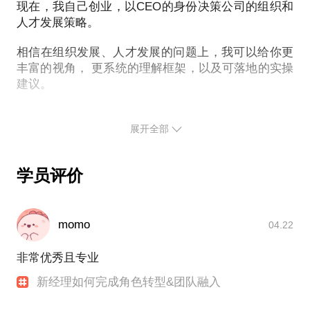
致认知的复利。认知的复利就是快速学习成长的源
现在，我自己创业，以CEO的身份决策公司的组织和
泉。高水平的复盘还是一种团队学习，它可以促进共
人才发展策略。
识，同时萃取和沉淀经验、知识。有共识，又能快速
相信在组织发展、人才发展的问题上，我可以给你更
学习，业务怎么可能不做大呢？
丰富的视角， 更系统的理解框架，以及可落地的实操
建议。
我真心的希望每一个人都可以看到复盘的价值，并且
实践高质量的复盘。我可以跟你分享：
（1）高质量的复盘需要如何做准备
展开全部
（2）高质量的复盘需要哪些步骤
（3）你可能会遇上的问题&解决方案
学员评价
（4）美团老王的16字复盘法则
momo
04.22
非常优秀且专业
新经理如何完成角色转型&团队融入