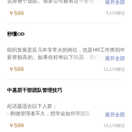
丢掉整个团队。很多公司都有这个窘境：业务发展需
展开全部
要人才，内部提拔了优秀的年轻员工却发现带不动团
￥599
5人约聊过
队；外部空降主管又难以存活。眼睁睁看着大好的发
展机会白白浪费。
秒懂OD
如果你是那个被任命的新经理，如何稳住新团队？如
何站稳脚跟？如何证明自己的带团队能力？
组织发展是近几年非常火的岗位，也是HR工作类别中
薪资较高的。如果你好奇以下问题，我们可以一起探
展开全部
如果你是HR，如何给新任命经理一套融入方案？如何
讨：
陪伴他完成角色转型？
￥599
11人约聊过
- OD具体做什么，需要哪些能力
- 什么样的公司需要OD？ OD在不同公司有什么不同
此话题适合的对象为：
的职责和要求？
1. 加入新公司不久的空降经理
中基层干部团队管理技巧
- 顶尖的OD都长什么样子？
2. 接手新团队（原有团队合并、轮岗至其他团队）
- OD是企业内部的咨询顾问吗？
3. 内部晋升，从原来的团队成员晋升为本团队负责人
此话题适合以下人群：
- OD如何与HRBP合作？怎么分工？
4. 想了解最佳实践的HR
- 刚做管理者不久，想学会如何带团队
展开全部
- 不会传递负面信息，不敢给团队施压
如果你想聊点专业度高的内容，咱们可以一起探讨：
￥599
14人约聊过
- 对自己的管理能力不够自信
- 你的公司现在遇上什么问题了？如何解决？