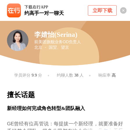
下载在行APP
立即下载
约高手一对一聊天
李婧怡(Serina)
前美团旗舰业务OD负责人
北京 ・ 国贸、望京
学员评分
9.9
分
约聊人数
38
人
响应率
高
擅长话题
新经理如何完成角色转型&团队融入
GE曾经有位高管说：每提拔一个新经理，就要准备好