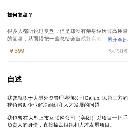
本次沟通你可以获得：
- 团队有成员不喜欢自己，想知道自己哪里需要改善
- 你的组织架构是否合理？
1. 了解新上任经理的关键里程碑，自检所处阶段
和提升
- 如何做企业的组织诊断？
如何复盘？
2. 了解新上任经理的关键心路历程，摆正心态，迎接
- 团队中刺儿头，老员工闹事，或者个性很强的员
- 如何提升组织的整体管理能力、领导力？
常见问题
工，不知道如何应对
- 如何识别人才，打造一个人才济济的组织？
很多人都听说过复盘，但是却没有亲身经历过高质量
3. 了解新上任经理成功融入团队的“3个1”法则
- 自己不喜欢管理，想找个抓手，减少自己的精力
的复盘，从而错把一些总结会当成复盘会，感觉好像
展开全部
总之，无论是关于这个岗位的理解，还是这个岗位在
也没什么效果。 最后你会发现：
￥599
6人约聊过
公司如何发挥价值，或是具体的工作要如何开展，我
（1）同样的事情，一天一个做法，换一个人换一个做
都会为你提供：
法。效果质量波动不说，有时候还越做越差。
- 毫无保留的经验分享
（2）同样的问题，在企业内持续了一年一年又一年，
- 拓展视野和思维方式的理解和认知
总是得不到解决。阶段性的出现又消失，最后还会出
自述
- 针对性的解决方案
现，阻碍业绩发展。
（3）工作似乎每天都在重复，自己在重复中无法感受
我曾就职于大型外资管理咨询公司Gallup, 以第三方的
到成长，越做越无聊。
视角帮助企业解决组织和人才发展的问题。
（4）团队一直没有成长，知识没有沉淀。关键人才一
走，就抓瞎。
我也曾在大型上市互联网公司（美团）以项目一把手
负责人的身份，直接操盘组织和人才发展项目。
大部分的人可能完全没有意识到，高水平的复盘会导