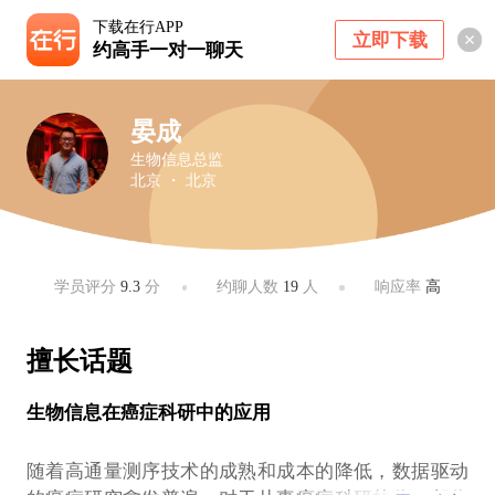
下载在行APP
立即下载
约高手一对一聊天
晏成
生物信息总监
北京 ・ 北京
学员评分
9.3
分
约聊人数
19
人
响应率
高
擅长话题
生物信息在癌症科研中的应用
随着高通量测序技术的成熟和成本的降低，数据驱动