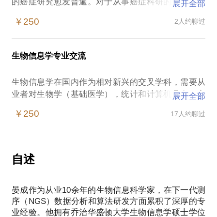
的癌症研究愈发普遍。对于从事癌症科研的你，帮你
展开全部
从癌症生物学，癌症组学等角度了解癌症研究的进
￥250
2人约聊过
展、生物信息学在癌症研究中的应用、基于实际情况
生物信息学专业交流
生物信息学在国内作为相对新兴的交叉学科，需要从
业者对生物学（基础医学），统计和计算机具有一定
展开全部
的涉及。对于想了解生物信息专业的你，帮你了解专
￥250
17人约聊过
业情况，行业现状以及未来前景。
对于生物信息的从业人员，与你探讨数据分析在肿瘤
研究以及临床中的应用。
自述
晏成作为从业10余年的生物信息科学家，在下一代测
序（NGS）数据分析和算法研发方面累积了深厚的专
业经验。他拥有乔治华盛顿大学生物信息学硕士学位