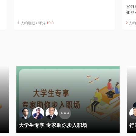
·
如何
·
那些
1
人约聊过
•
评分
10.0
2
人约
大学生专享 专家助你步入职场
行