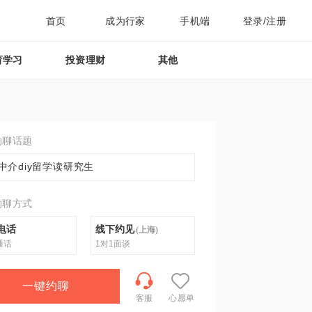
首页
成为行家
手机端
登录/注册
育学习
投资理财
其他
约聊话题
中介diy留学读研究生
约聊方式
电话
线下约见
(
上海
)
通话
1对1面谈
一键约聊
客服
心愿单