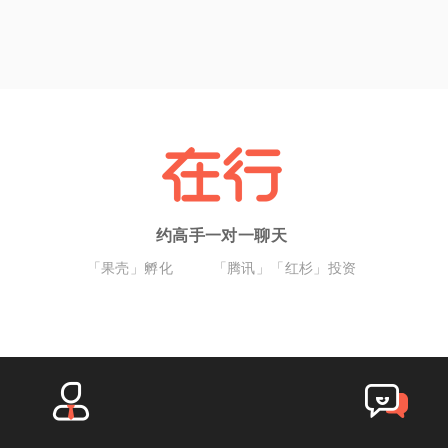
约高手一对一聊天
「果壳」孵化
「腾讯」「红杉」投资