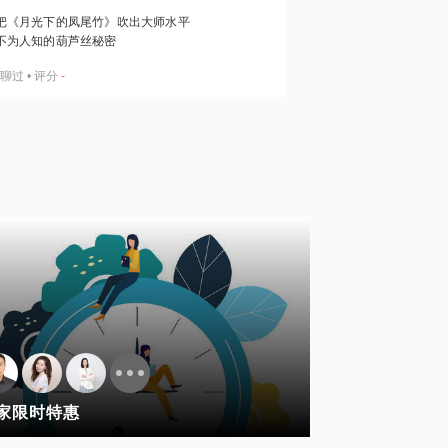
把《月光下的凤尾竹》吹出大师水平
不为人知的葫芦丝秘密
聊过
•
评分
-
家限时特惠