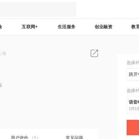
验
互联网+
生活服务
创业融资
教
上海
选择
跳开
高
选择
2
语音
1对1
用户评价
（1）
常见问题