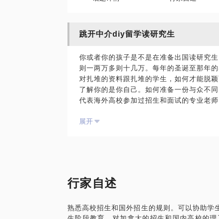
跳开中介diy留学读研究生
你或者你的孩子是不是在准备出国读研究生
则一两万多则十几万。每年的圣诞至那年的
对扎堆的资料跟扎堆的学生，如何才能脱颖
了解你的是你自己。如何准备一份与众不同
代表海外高校参加过招生和面试的专业老师
熟悉的是香港，北欧和加拿大。如果你有意
展开
料。
行家自述
熟悉高校招生和国外招生的规则。可以协助学生
生阶段教育。对加拿大的招生和国内高校的理