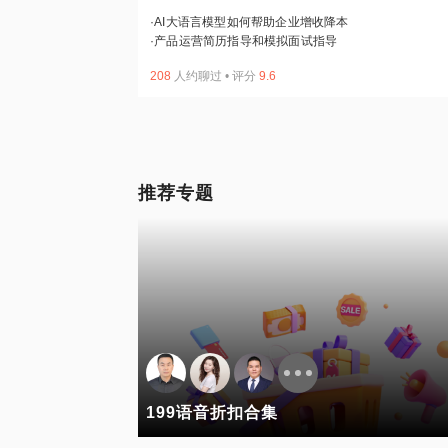
·
AI大语言模型如何帮助企业增收降本
·
产品运营简历指导和模拟面试指导
208
人约聊过
•
评分
9.6
推荐专题
199语音折扣合集