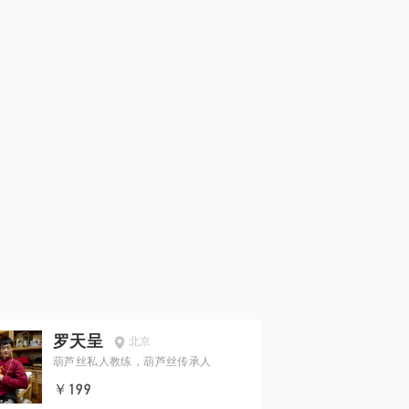
罗天呈
北京
葫芦丝私人教练，葫芦丝传承人
￥199