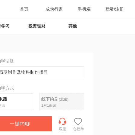
首页
成为行家
手机端
登录/注册
育学习
投资理财
其他
约聊话题
后期制作及物料制作指导
约聊方式
电话
线下约见
(
北京
)
通话
1对1面谈
一键约聊
客服
心愿单