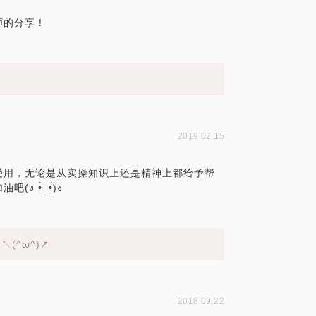
师的分享！
2019.02.15
受用，无论是从实操知识上还是精神上都给予帮
 •̀_•́)ง
(^ω^)↗
2018.09.22