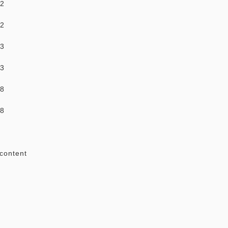
22
22
83
83
28
28
#content