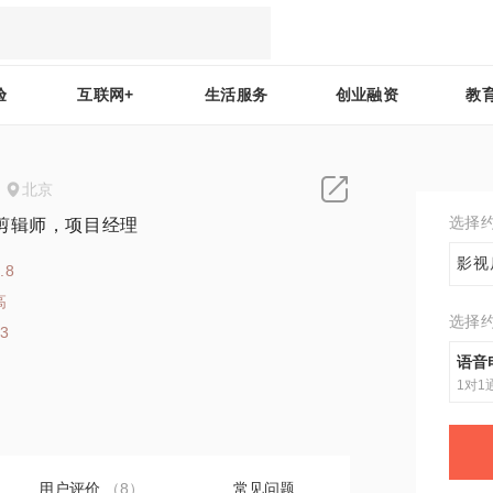
验
互联网+
生活服务
创业融资
教
北京
选择
剪辑师，项目经理
影视
.8
高
选择
13
语音
1对1
用户评价
（8）
常见问题