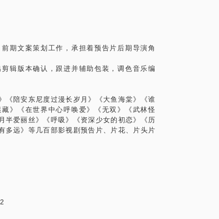
，前期文案策划工作，承担着预告片后期导演角
出剪辑版本确认，跟进并辅助包装，调色音乐编
》《陪安东尼度过漫长岁月》《大鱼海棠》《谁
迷藏》《在世界中心呼唤爱》《无双》《武林怪
月半爱丽丝》《呼吸》《资深少女的初恋》《历
有多远》等几百部影视剧预告片、片花、片头片
22