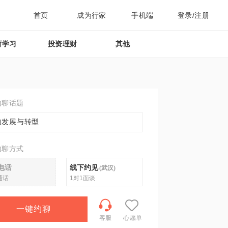
首页
成为行家
手机端
登录/注册
育学习
投资理财
其他
约聊话题
的发展与转型
约聊方式
电话
线下约见
(
武汉
)
通话
1对1面谈
一键约聊
客服
心愿单