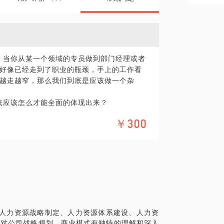
，当你从某一个领域的专员做到部门经理或者
好像已经走到了职业的瓶颈，手上的工作看
越走越窄，那么我们到底是应该做一个杂
底应该怎么才能全面的体现出来？
都出来的时候，传统的六大模块我们该如何去
￥300
？只会去叫要考核，实际工作中很难给他们
是会的却越来越少。发现HR做到总监，我的
于人力资源战略制定、人力资源体系建设、人力资
，对公司战略规划、商业模式有独特的理解和深入