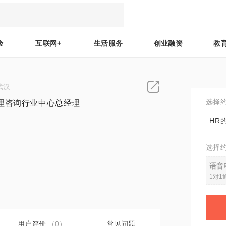
验
互联网+
生活服务
创业融资
教
武汉
选择
理咨询行业中心总经理
HR
选择
0
语音
1对1
用户评价
（0）
常见问题