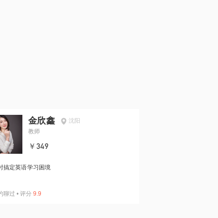
金欣鑫
沈阳
教师
￥349
时搞定英语学习困境
约聊过
•
评分
9.9