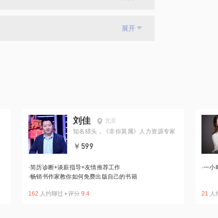
展开
刘佳
北京
知名猎头，《非你莫属》人力资源专家
￥599
·
简历诊断+谈薪指导+友情推荐工作
·
一小
·
畅销书作家教你如何免费出版自己的书籍
162
人约聊过
•
评分
9.4
21
人