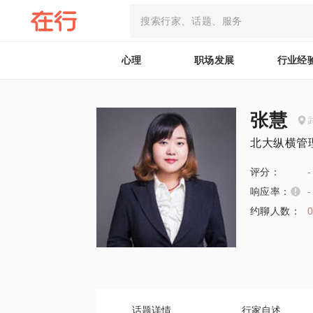
心理
职场发展
行业经
张慧
北大纵横管
评分：
-
响应率：
-
约聊人数：
话题详情
行家自述