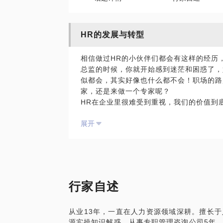
HR的发展与转型
相信做过HR的小伙伴们都会有这样的经历
总监的时候，你就开始感到迷茫和困惑了，
似都会，其实好像也什么都不会！职场的路
家，还是来做一个专家呢？
HR在企业里很难受到重视，我们的价值到
当OD、HRBP、HR三支柱这样新的概念
展开
融合创新？
业务部门总是抱怨我们招不到他们想要的人
支持，我该怎么很好的帮助他们？
走到职场中期，发现自己懂的越来越多，但
职业路好像就到顶了！
如何去让我快速的转型发展呢？
行家自述
从业13年，一直在人力资源领域深耕。擅长
源实操知识解惑。从事专职管理咨询公司5年