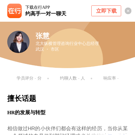
下载在行APP
立即下载
约高手一对一聊天
张慧
北大纵横管理咨询行业中心总经理
武汉 ・ 市区
学员评分
-
分
约聊人数
-
人
响应率
-
擅长话题
HR的发展与转型
相信做过HR的小伙伴们都会有这样的经历，当你从某