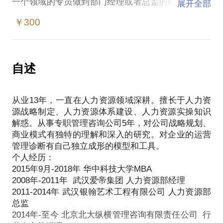
一个领域的专员做到部门经理或者总监的时候，你就
展开全部
开始感到迷茫和困惑了，好像已经走到了职业的瓶
￥300
颈，手上的工作看似都会，其实好像也什么都不会！
职场的路越走越窄，那么我们到底是应该做一个杂
家，还是来做一个专家呢？
HR在企业里很难受到重视，我们的价值到底应该怎么
自述
才能全面的体现出来？
当OD、HRBP、HR三支柱这样新的概念都出来的时
从业13年，一直在人力资源领域深耕。擅长于人力资
候，传统的六大模块我们该如何去融合创新？
源战略制定、人力资源体系建设、人力资源实操知识
业务部门总是抱怨我们招不到他们想要的人？只会去
解惑。从事专职管理咨询公司5年，对公司战略规划、
叫要考核，实际工作中很难给他们支持，我该怎么很
商业模式有独特的理解和深入的研究。对企业的运营
好的帮助他们？
管理诊断有自己独立成形的模型和工具。
走到职场中期，发现自己懂的越来越多，但是会的却
个人经历：
越来越少。发现HR做到总监，我的职业路好像就到顶
2015年9月-2018年 华中科技大学MBA
了！
2008年-2011年 武汉爱帝集团 人力资源部经理
2011-2014年 武汉银翰艺术工程有限公司 人力资源部
总监
2014年-至今 北京北大纵横管理咨询有限责任公司 行