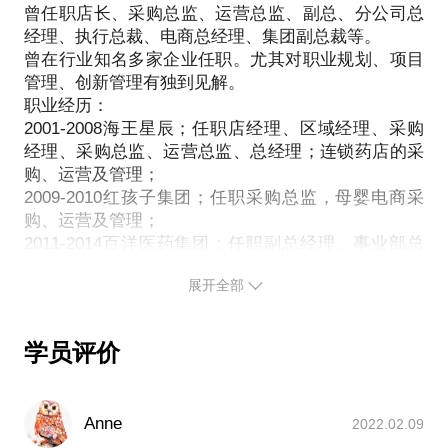
曾任职店长、采购总监、运营总监、副总、分公司总
四、创新与转型
经理、执行总裁、电商总经理、集团副总裁等。
1、线上、线下一体化；
曾在行业知名多家企业任职。尤其对职业规划、项目
2、诊所，便利店、母婴店、药诊店的融合；
管理、创新管理有独到见解。
3、慢病管理、健康管理；
职业经历：
4、区域联盟。
2001-2008海王星辰；任职店经理、区域经理、采购
经理、采购总监、运营总监、总经理；连锁药店的采
购、运营及管理；
2009-2010红孩子集团；任职采购总监，母婴电商采
购、运营及管理；
2011-2014百洋医药集团；任职副总经理、事业部总
经理。
展开全部
2015-2016神威药业集团；任职电商总经理。
2017-至今微医集团 任职副总经理，医药、医疗电
商。
学员评价
擅长公司发展战略咨询（电商）、个人职业规划。曾
Anne
2022.02.09