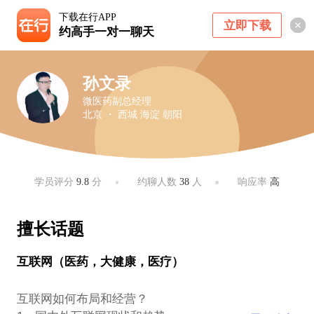
下载在行APP
立即下载
约高手一对一聊天
孙文录
微医药副总经理
北京 ・ 西城 海淀 朝阳
学员评分
9.8
分
约聊人数
38
人
响应率
高
擅长话题
互联网（医药，大健康，医疗）
互联网如何布局和经营？