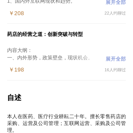
1、国内外互联网现状和趋势。
展开全部
2、如何布局互联网，顶层设计和实施？
￥208
22人约聊过
3、怎样使线上线下的有机结合？
4、差异化经营中的团队合作的管理。
药店的经营之道：创新突破与转型
内容大纲：
一、内外形势，政策壁垒，现状机会。
展开全部
二、线下核心内容
￥198
16人约聊过
1、店址及装修
2、商品规划
3、价格策略
4、空间管理
自述
5、促销管理
6、人员管理
本人在医药、医疗行业耕耘二十年。擅长零售药店的
7、会员管理
采购、运营及公司管理；互联网运营、采购及公司管
8、对外关系维护
理。
三、医药电商、医疗