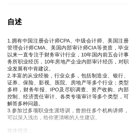
来的路。一张《阿凡达》的电影票，就能换来一生的
话题内容包括：
为什么要考CPA？
自述
如何规划考试科目？
如何选择辅导班和老师？
考试复习所需策略？
1.拥有中国注册会计师CPA、中级会计师、美国注册
考完之后的职业发展？
管理会计师CMA、美国内部审计师CIA等资质，毕业
以来一直专注于财务审计行业，10年国内前五会计事
我CPA考试经历曾发布于《中国会计报》、会计视野
务所职业经历，10年房地产企业内部审计经历，对职
微信公众号、北注协培训网站等媒体。
业发展有中肯建议。
2.丰富的从业经验，行业众多，包括制造业、银行、
证券、保险、影视、医院、房地产等多个行业；类型
多样，财务年报、IPO及尽职调查、资产收购、内部
控制、经济责任审计、各类专项审计等多个类型，可
解答多种问题。
3.参加过多项职业生涯培训，曾担任多个机构讲师，
可以深入浅出，给你更清晰的人生建议。
媒体报道：