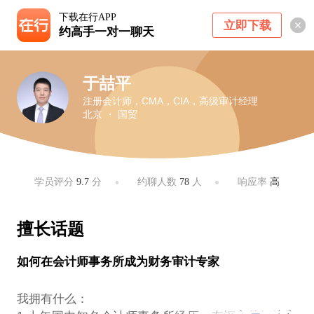
下载在行APP
立即下载
约高手一对一聊天
于喆平
注册会计师，CMA，CIA，高级审计经理
北京 ・ 国贸
学员评分
9.7
分
约聊人数
78
人
响应率
高
擅长话题
如何在会计师事务所成为财务审计专家
我拥有什么：