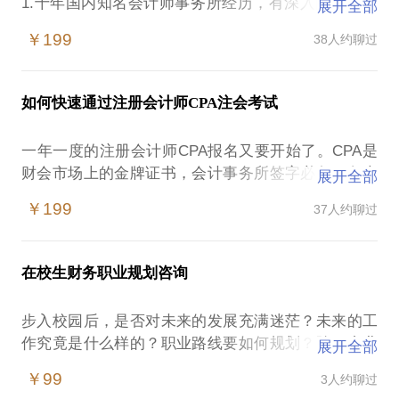
1.十年国内知名会计师事务所经历，有深入的沉淀和
展开全部
了解，也踩过无数的坑。
￥199
38人约聊过
2.带娃考过CPA，拥有CPA考试规划的经验。
3.和你一样面临过犹豫和彷徨，而经过参加古典老师
的职业生涯培训，使我更加清晰你职业中的困惑。
如何快速通过注册会计师CPA注会考试
能帮到你什么：
一年一度的注册会计师CPA报名又要开始了。CPA是
1.如何选择会计师事务所？什么样的会计师事务所是
财会市场上的金牌证书，会计事务所签字必备，各大
展开全部
好事务所？如何不去跳坑？
企业高度认可。既是广大财务从业者梦寐以求的能力
2.会计师事务所内部分为哪些等级？如何快速发展？
￥199
37人约聊过
证明，也是很多学生和跨行业者者的敲门砖。
3.会计师事务所需要哪些能力和技能？如何才能升
那么，CPA考试包括哪些科目？
职、加薪？
准备几年时间比较充分？
4.考哪些证书是必要的？如何快速考过CPA？
在校生财务职业规划咨询
先考哪门比较好？
5.会计师事务所有哪些你不曾知晓的潜规则？
选择哪个辅导班和老师？
步入校园后，是否对未来的发展充满迷茫？未来的工
学习中注意什么？
特别提示：
作究竟是什么样的？职业路线要如何规划？除了专业
展开全部
到底难度如何？
1.请提前提供你的背景信息和问题，以备了解
学习还要注意哪些方面？
在这里，我希望以我自己和所见到的考试的得与失，
￥99
3人约聊过
2.请认真思考你的困惑
我曾和你一样迷茫，所以我将用踩过的坑为你铺平未
和大家分享，给后来者一点帮助。