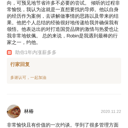
向，可预见地节省许多不必要的尝试。 倾听的过程非
渠道回款额率先突破3亿元，且最终以3.3亿元位列公
常愉悦，我认为这就是一直想要找的导师。他以自身
司5个大区第一名；管辖的员工数量超过1000人
的经历作为案例，去讲解做事情的思路以及带来的结
4、2006年-2008年，创业代理日本高丝品牌，在湖南
果。他把个人总结的经验很好地传递给我并确保我有
省全面运作高丝品牌，2008年公司年收入突破4000
领悟。他表达出的对打造国货品牌的激情与热爱也让
万，曾被评为高丝中国优秀代理商
我非常地钦佩。 总的来说，Robin是我遇到最棒的行
家之一，约他。
4、1997年7月到20085年12月，就职于资生堂丽源化
助你1年内涨薪多多
妆品有限公司，担任长沙分公司经理，负责资生堂
SHISEIDO旗下顶级品牌肌肤之钥CPB（Cle de Peau
行家回复
Beaute）、进口资生堂SHISEIDO和欧珀莱
（AUPRES）在湖南、贵州和江西三省百货渠道的全
部事宜。负责管辖的三省欧珀莱零售额从0提升到08
林椿
2020.11.22
非常愉快且有价值的一次约谈。学到了很多管理方面