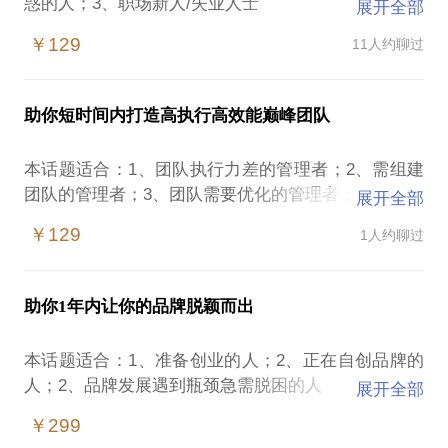
惑的人；3、职场新人/失业人士
展开全部
￥129
11人约聊过
2020年注定是一个职场异常寒冷的年份！
降薪的人还是幸运的，被裁员的人才是不幸的。
助你短时间内打造高执行高效能巅峰团队
你是否真的下定决心改变命运想在职场获得快速成
功？你是否想逆风飞扬为自己加薪升职？答案是肯定
本话题适合：1、团队执行力差的管理者；2、需组建
的：能，如何让自己成为公司不可缺少的关键人员是
团队的管理者；3、团队需要优化的管理者；
展开全部
关键。
预约前，我希望你：
￥129
1人约聊过
只要你愿意改变，一次约见，将传授你：
1）有足够的毅力、自律力、上进心，下定决定想改变
现状，否则请不要约我！
1、寻找到合适人才的秘诀；
2）能有归零的心态，愿意接受新观点，否则请不要约
助你1年内让你的品牌脱颖而出
我。
2、成为一名优秀管理者的秘诀；
不管你是在失业，还是在失业的边缘；不管你即将被
本话题适合：1、准备创业的人；2、正在自创品牌的
降薪，还是已经被降薪。传授你实战、接地气的职场
人；2、品牌发展遇到瓶颈急需脱困的人
展开全部
3、团队各项管理方法和激励的秘诀；
快速成功法则，相信“相信的力量”，定为你打开职场
￥299
快速成功之门。
只要你愿意改变，相信我，一次约见，将传授你：
本人在23年的职场生涯和创业中，招募、培训、打造