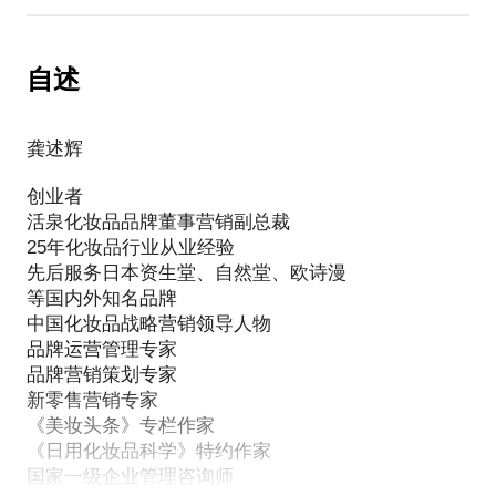
肯定的说，我可以帮到你：找准你的职场定位、引领
了多支优秀团队，所带领的团队屡创公司和行业记
你的职业方向、设计你的成功路径、打造你的个人品
1、如何运用定位理论，找准自己品牌的核心竞争力，
录，所培养出的员工在化妆品行业非常抢手。
牌。
并强化品牌核心竞争力，促成品牌业绩的增进
自述
相信我，我一定会助你在短时间内打造出一支高执行
说了这么多，是时候告诉你，我是谁了
2、传授多维度快速打造品牌的方法，让你的品牌在一
1）一位相信缘分的人
龚述辉
年内一鸣惊人
2）一位希望别人的生活因为我的存在而变得更加美好
创业者
的人
本人在2017年-2019年3年期间担任了多家企业的顾
活泉化妆品品牌董事营销副总裁
3）一位从基层业务员，做到行业知名品牌的联合创始
问，助力2家化妆品品牌方重塑品牌，重获新生，助力
25年化妆品行业从业经验
人
化妆品行业多家企业脱离困境，且获得了良好增长，
先后服务日本资生堂、自然堂、欧诗漫
4）一位还算活明白了的人，知道此生追求的是什么
也同样让自己投资的品牌在短短一年内扭亏为盈，且
等国内外知名品牌
5）一位愿意帮助你、提升你、监督你，并把你当做一
业绩增长迅猛。
中国化妆品战略营销领导人物
生之友的人
品牌运营管理专家
相信我，我一定会助你在1年内让你的品牌在行业中脱
品牌营销策划专家
我不希望仅仅给你传授一些功利的技巧，而是希望能
新零售营销专家
帮你解决一些眼前火急火燎的问题，同时再教给你一
《美妆头条》专栏作家
些底层的思维方法，真正能够帮助到你的职业成长，
《日用化妆品科学》特约作家
国家一级企业管理咨询师
并监督你接下来1个月的进度，真正能够帮助到你能够