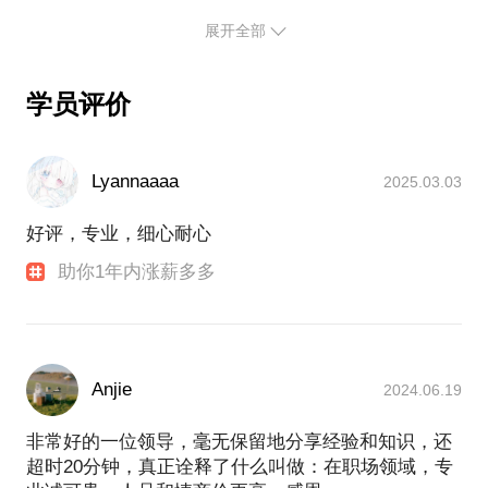
找到职业的方向，并取得初步成果！
在企业战略规划、品牌运营管理、产品定位、营销诊
展开全部
断和策略制定、市场营销推广、品牌零售管理、消费
一次约见，我将传授你：
者行为研究和会员服务、招商运营、职业发展等方面
学员评价
有扎实的理论知识和优秀的实战经验
1、职场快速成功秘诀；
擅长从零售的本质出发，运用新零售思维、社群思维
2、将与你分享人生10商—德商（MQ）、智商
和互联网思维、精细化管理等方法，通过全面系统的
Lyannaaaa
2025.03.03
（IQ）、灵商（SQ）、情商（EQ）、心商（MQ）、
数据分析挖掘生意机会，从而快速提升提升品牌业绩
志商（WQ）、健商（HQ）、逆商（AQ）、胆商
好评，专业，细心耐心
具有良好的德商、智商、健商、心商、灵商、情商、
（DQ）、财商（FQ）；
助你1年内涨薪多多
胆商、逆商、志商、财商；本人信奉中庸之道处事原
则。中庸在儒家的本义是指：做任何事情和与任何人
3、如何管理自己的上级；
打交道既不会超过，也不会不及，凡事都恰到好处
本人在23年的职场生涯和创业中培育了数十位高管或
编写的书籍和管理资料：具有良好的营销、管理理论
Anjie
创业成功人士，相信我，一定为你赢得未来添砖加
2024.06.19
（理论上属于德鲁克“管理经验学派”），但又擅长实
瓦。
践、总结、分享、演讲、激励；其编写的书籍和管理
非常好的一位领导，毫无保留地分享经验和知识，还
资料有：《企业文化的高效塑造》、《高效能人士的7
超时20分钟，真正诠释了什么叫做：在职场领域，专
个习惯》、《职场快速成功法则》、《如何成为一名