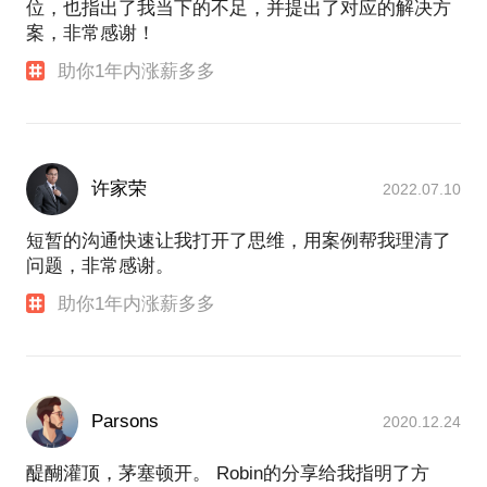
位，也指出了我当下的不足，并提出了对应的解决方
案，非常感谢！
1、2015年1月至今，投资创业，担任广州活泉国际贸
易有限公司董事营销副总裁，通过线下、线上和新零
助你1年内涨薪多多
售三个渠道的整合发力，通过运用定位论、整合营
销、精准营销等先进的营销理论，历经两年时间，成
功将补水专家活泉品牌转型为敏感肌修护专家，并成
为线下渠道敏感肌修护第二品牌，通过多年精耕细
作，让企业年零售额提升到接近10亿元
许家荣
2022.07.10
短暂的沟通快速让我打开了思维，用案例帮我理清了
2、2012年1到2014年12月，就职于浙江欧诗漫集团生
问题，非常感谢。
物科技有限公司，担任百货事业部总监。通过三年的
运作，全国欧诗漫专柜数增加了800家，业绩提升了8
助你1年内涨薪多多
倍，14年百货渠道零售业绩增长到了2.4亿元
3、2009年1月到2011年12月，就职于伽蓝（集团）股
份有限公司自然堂品牌事业部，负责自然堂华东（安
Parsons
2020.12.24
徽、江苏、浙江、福建）CS、百货、商超渠道的所有
事宜。2010年自然堂华东百货和KA渠道零售领先全国
醍醐灌顶，茅塞顿开。 Robin的分享给我指明了方
其他四个大区率先突破3亿元； 2011年自然堂华东CS