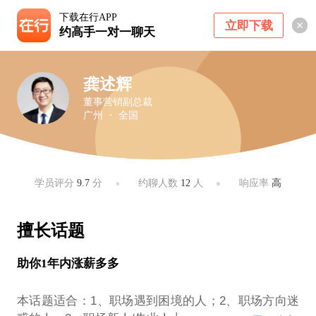
下载在行APP
立即下载
约高手一对一聊天
龚述辉
董事营销副总裁
广州 ・ 全国
学员评分
9.7
分
约聊人数
12
人
响应率
高
擅长话题
助你1年内涨薪多多
本话题适合：1、职场遇到困境的人；2、职场方向迷