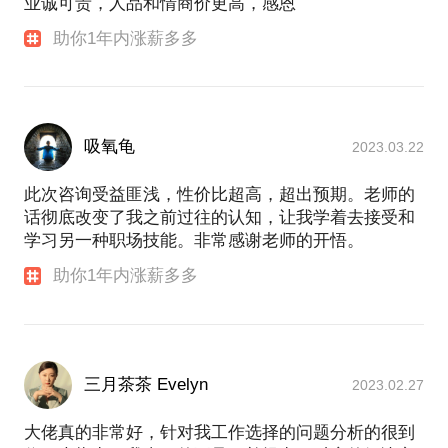
业诚可贵，人品和情商价更高，感恩
优秀的领导者》、《赢在高效执行》、《如何塑造管
理者的性格魅力》、《一伙人智慧》、《情感激
助你1年内涨薪多多
励》、《如何打造巅峰团队》、《从小米成功之道学
习互联网思维和互联网+》、《销售心理学》、《新
零售环境下化妆品行业的创新之路》、《化妆品行业
的社群营销》、《化妆品代理商经营管理》、《化妆
品百货专柜管理模式》、《美容顾问管理手册》、
吸氧龟
2023.03.22
《日化代理商公司运营管理手册》等16本理论和实战
相结合书籍和管理资料，培训、激励效果颇佳，深受
此次咨询受益匪浅，性价比超高，超出预期。老师的
受训方的认可
话彻底改变了我之前过往的认知，让我学着去接受和
学习另一种职场技能。非常感谢老师的开悟。
工作风格：自律、敬业、靠谱、激情、正能量、善于
助你1年内涨薪多多
创新、乐于分享
职 业 观：精于工，匠于心，品于行
价值观：仁、义、礼、智、信、温、良、恭、俭、
让、忠、孝、勇、悌、廉、聪、慧、敏、宽、诚
座 右 铭：让别人的生活因为我的存在而变得更加美
三月茶茶 Evelyn
2023.02.27
好
大佬真的非常好，针对我工作选择的问题分析的很到
个人简历