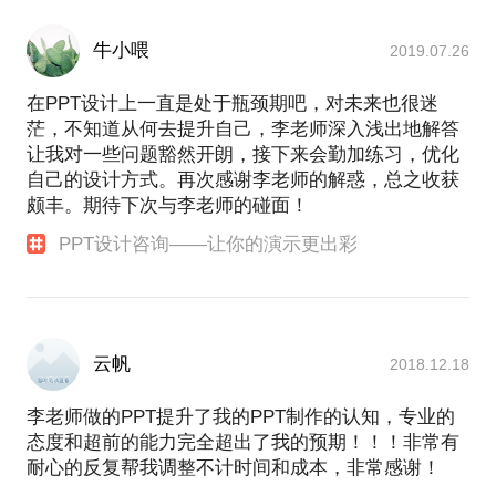
·字——文字处理和字体选择
·形——快速绘制统一风格图示
牛小喂
2019.07.26
·图——图片使用和图文混排设计方法
·表——图表和表格的快速优化
在PPT设计上一直是处于瓶颈期吧，对未来也很迷
·动画——PPT中的动画原理和使用方法
茫，不知道从何去提升自己，李老师深入浅出地解答
·多媒体——音视频以及3D模型等多媒体素材的使用
让我对一些问题豁然开朗，接下来会勤加练习，优化
自己的设计方式。再次感谢李老师的解惑，总之收获
第三部分：顺势而为，乘势而上——信息时代，我们
颇丰。期待下次与李老师的碰面！
应该学会信息设计
PPT设计咨询——让你的演示更出彩
一.信息设计
·信息设计的应用元素
·信息设计的方法
二.信息图制作
云帆
2018.12.18
·强大的信息图制作秘技
·最简单的图形与最复杂的信息
李老师做的PPT提升了我的PPT制作的认知，专业的
态度和超前的能力完全超出了我的预期！！！非常有
第四部分：PPT插件的综合使用
耐心的反复帮我调整不计时间和成本，非常感谢！
·借助插件资源库高效完成PPT