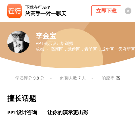
下载在行APP
立即下载
约高手一对一聊天
李金宝
PPT演示设计培训师
成都 ・ 高新区，武侯区，青羊区，成华区，天府新区
学员评分
9.8
分
约聊人数
7
人
响应率
高
擅长话题
PPT设计咨询——让你的演示更出彩
————