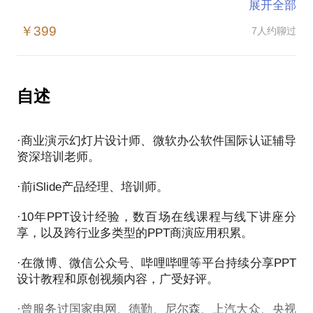
展开全部
您在PPT设计上，是否遇到了这样的问题：
￥399
7人约聊过
混乱的内容逻辑、反复的编辑修改、低效的文档设
计、缺少演示技能。
PPT制作者们最大的问题不是不懂操作，
而是如何在有限的页面内，布局和表达信息…
自述
这是每一个职场人士必会的软件，
·商业演示幻灯片设计师、微软办公软件国际认证辅导
PPT能够化繁为简，
资深培训老师。
将复杂的商业逻辑以简单明了的形式呈现。
·前iSlide产品经理、培训师。
我会在2小时左右时间里，为您系统全面的讲解
PowerPoint软件操作技巧、全局化设计思维、文字信
·10年PPT设计经验，数百场在线课程与线下讲座分
息的视觉化呈现等内容，同时会为您详细讲解和演示
享，以及跨行业多类型的PPT商演应用积累。
iSlide插件的使用。
·在微博、微信公众号、哔哩哔哩等平台持续分享PPT
设计教程和原创视频内容，广受好评。
这是一次职场竞争力的提升，能够帮助那些非设计科
班出身的企业职员
·曾服务过国家电网、德勤、尼尔森、上汽大众、央视