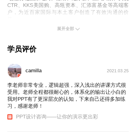
呈现出具有专业水准的的PPT报告/路演提案
CTR、KKS美国购、高瓴资本、汇添富基金等高端客
户，为近百家国际与本土客户创造了有效沟通的价
————
值。
展开全部
主要内容包括以下四个部分：（具体内容可根据需求
·多次为全国大学生电子商务“创新、创意及创业”挑战
赛、挑战杯大学生创业大赛等提供PPT路演实战指
进行定制）
导。
学员评价
第一部分：去繁化简，返璞归真——专业的PPT报告
·个人著作《PPT效率手册——快速无痛制作专业幻灯
是怎样炼成的
片》于2020年5月由人民邮电出版社出版发行。
·全局化设计与PPT主题
camilla
2021.03.25
·文本的设计与规范
李老师非常专业，逻辑超强，深入浅出的讲课方式很
·建立专业的配色方案
受用。老师全程都很耐心的，体系化的输出让小白的
·版式规范及应用
我对PPT有了更深层次的认知，下来自己还得多加练
·内容整理和逻辑架构组织
习，感谢老师！
·文字内容的视觉化表达
PPT设计咨询——让你的演示更出彩
第二部分：分而治之，各个击破——PPT基础技能全
掌握