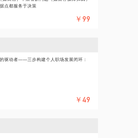
据点都服务于决策
￥99
，构建用户/商品/渠道全景视图
直接转化为A/B测试与策略迭代
看过程指标，协同看一致口径
人员自主完成80%的日常分析
的驱动者——三步构建个人职场发展闭环：
务装上一套“用数据决策”的操作系统
果复盘）
￥49
实验
的能力模型与谈判筹码。