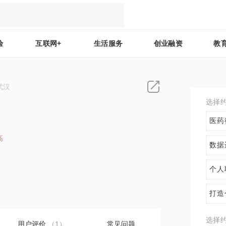
验
互联网+
生活服务
创业融资
教
武汉
选择
医药
高
数据
1
个人
打造
选择
用户评价
（1）
常见问题