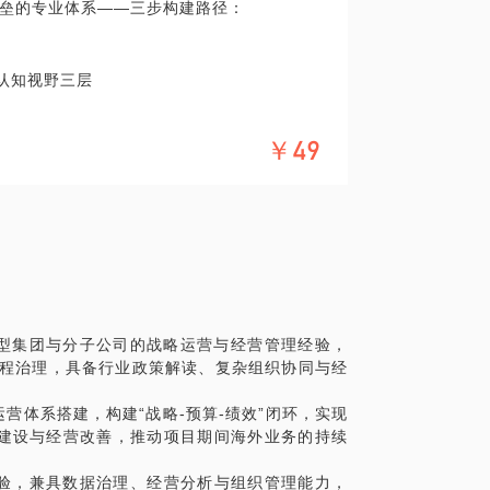
垒的专业体系——三步构建路径：
认知视野三层
值模块
￥49
论文章）
流程、解决方案模板）
力
突破、需塑造个人专业品牌。
年大型集团与分子公司的战略运营与经营管理经验，
流程治理，具备行业政策解读、复杂组织协同与经
营体系搭建，构建“战略-预算-绩效”闭环，实现
建设与经营改善，推动项目期间海外业务的持续
经验，兼具数据治理、经营分析与组织管理能力，