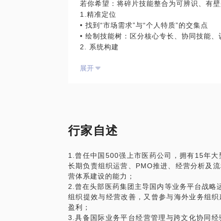
若你希望：将碎片技能整合为可辨识、有壁
1.精准定位
• 找到“市场需求”与“个人特质”的交集点
• 绘制技能树：区分核心专长、协同技能、
2. 系统构建
• 设计“学-练-用”闭环：每月攻克一个高价
展开
• 建立输出验证机制（作品集/案例库/方法
3.价值转化
• 将能力封装为可交付的产品（如标准化
• 通过项目实战或跨界迁移，打造复合竞争
适合场景：技能分散想聚焦、发展遇瓶颈求
行家自述
1.曾任中国500强上市医药公司，拥有15
长期负责组织运营、PMO推进、经营分析及
营体系建设的能力；
2.曾在头部医药集团主导国内等业务平台战略运
组织提效与经营改善，又曾参与海外业务组织
盈利；
3.具备国际业务平台经营管理与跨文化协同