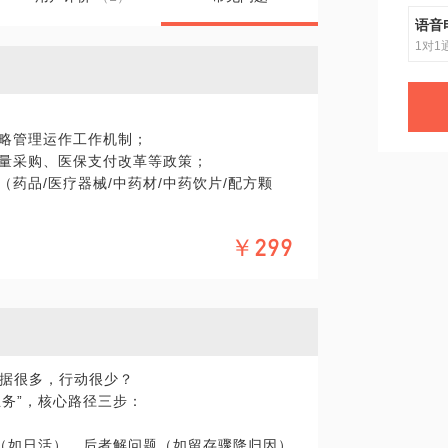
语音
1对1
战略管理运作工作机制；
带量采购、医保支付改革等政策；
（药品/医疗器械/中药材/中药饮片/配方颗
￥299
要头部玩家业务模式；
营及三方业务模式的发展趋势 ；
据很多，行动很少？
业务”，核心路径三步：
度（如日活），后者解问题（如留存骤降归因）