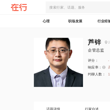
心理
职场发展
行业经
芦锌
企管总监
评分：
-
响应率：
约聊人数：
话题详情
行家自述