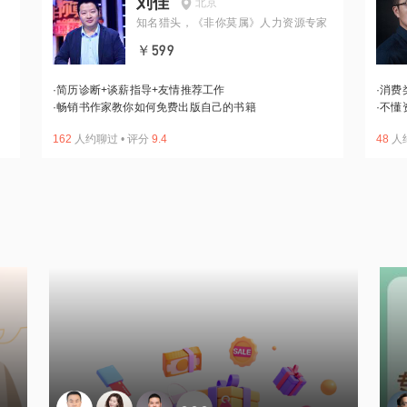
刘佳
北京
知名猎头，《非你莫属》人力资源专家
￥599
·
简历诊断+谈薪指导+友情推荐工作
·
消费
·
畅销书作家教你如何免费出版自己的书籍
·
不懂
162
人约聊过
•
评分
9.4
48
人