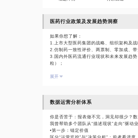
医药行业政策及发展趋势洞察
如果你想了解：
1.上市大型医药集团的战略、组织架构及
2.仿制药一致性评价、两票制、零加成、
3.国内外医药流通行业现状和未来发展趋势
粒）；
4.医药流通领域的头部玩家及竞争格局；
展开
5.互联网医药电商B2B、B2C及O2O主
6.互联网医药电商B2B、B2C及O2O自
7.互联网+医+药+险的闭环的业务模式；
那可以约见我，我们一起讨论！
数据运营分析体系
你是否苦于：报表做不完，洞见却很少？数
我曾帮助多个团队从“描述现状”走向“驱动
•第一步：锚定价值​
区分“运营监控”与“决策分析”：前者看进