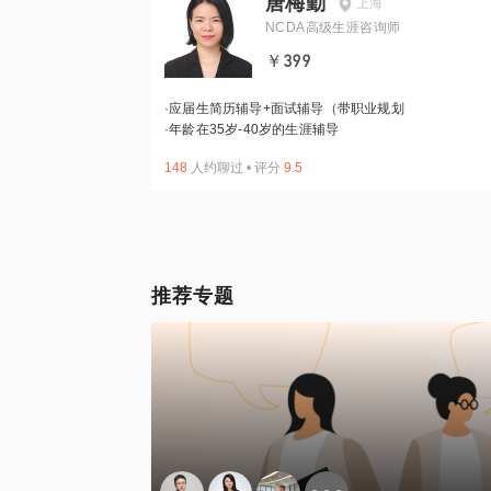
唐梅勤
上海
NCDA高级生涯咨询师
￥399
·
应届生简历辅导+面试辅导（带职业规划
·
年龄在35岁-40岁的生涯辅导
148
人约聊过
•
评分
9.5
推荐专题