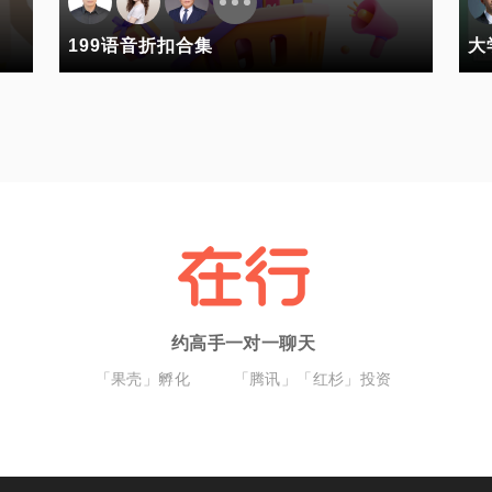
199语音折扣合集
大
约高手一对一聊天
「果壳」孵化
「腾讯」「红杉」投资