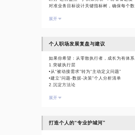
对准业务目标设计关键指标树，确保每个数
•第二步：打通闭环​
展开
从“数据孤岛”到“场景串联”：整合多源数据
建立“分析-假设-实验-追踪”机制，让洞见
•第三步：落地赋能​
设计“分层看板”：高管看战略水位，执行
个人职场发展复盘与建议
推动“数据平权”：通过模板化工具，让业务
如果你也面临：
如果你希望：从零散执行者，成长为有体系
•数据很多却难以形成有效行动
1.突破执行层
•分析停留在事后解释，无法前置指导业务
•从“被动接需求”转为“主动定义问题”
•想搭建体系却不知从何入手
•建立“问题-数据-决策”个人分析清单
欢迎交流，我们可以共同探讨如何为你的业
2.沉淀方法论
•标准化高频场景分析框架（如增长归因/效
展开
•形成“假设-验证-迭代”的思维肌肉记忆；
3.建立影响力
•用“一页纸”推动共识，将分析转化为行动
•打造个人知识库，让经验可复用、可迁移
打造个人的“专业护城河”​
可共同探讨：如何把你的经验，提炼为清晰