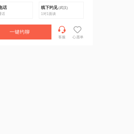
电话
线下约见
(
武汉
)
通话
1对1面谈
一键约聊
客服
心愿单