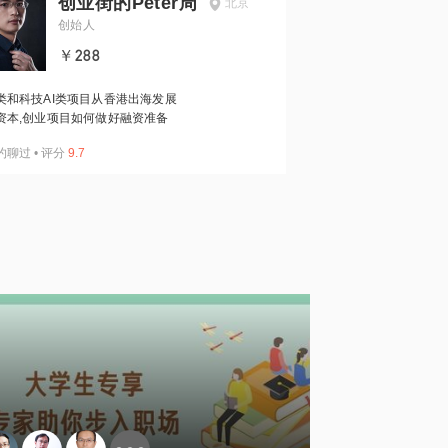
创业街的Peter周
北京
创始人
￥288
类和科技AI类项目从香港出海发展
资本,创业项目如何做好融资准备
约聊过
•
评分
9.7