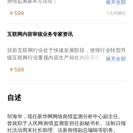
舆情监测基本方法论；
展开全部
舆情报告制作流程；
￥599
7人约聊过
舆情分析研判及技巧；
应对基本方法论；
媒体接待流程；
互联网内容审核业务专家资讯
网络环境概况；
舆情案例分析；
目前互联网行业处于快速发展阶段，使得行业转型升
危机传播路径；
级互联网行业重视内容生产却在内容审核上显得疲劳
展开全部
不堪，如今投资者关心关注内容审核业务发展与投
￥599
资，作为资深媒体人可针对此类业务作详细专业剖析
解答。帮助投资者及转型企业解决此类专业问题，让
投资者及即将参与此行业发展的企业少走弯路，通过
自述
邹海华，现任新华网网络舆情监测分析中心副主任。
曾就职于人民网舆情监测室担任副秘书长、法制日报
社法治周末社长助理、法新舆情副总编辑等职务。