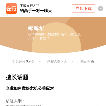
下载在行APP
立即下载
约高手一对一聊天
邹海华
新华网网络舆情监测分析中心副主任
北京 ・ 宣武门
学员评分
9.9
分
约聊人数
7
人
响应率
高
擅长话题
企业如何做好危机公关应对
话题大纲：