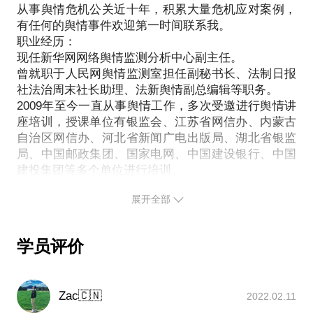
从事舆情危机公关近十年，积累大量危机应对案例，
有任何的舆情事件欢迎第一时间联系我。
职业经历：
现任新华网网络舆情监测分析中心副主任。
曾就职于人民网舆情监测室担任副秘书长、法制日报
社法治周末社长助理、法新舆情副总编辑等职务。
2009年至今一直从事舆情工作，多次受邀进行舆情讲
座培训，授课单位有银监会、江苏省网信办、内蒙古
自治区网信办、河北省新闻广电出版局、湖北省银监
局、中国邮政集团、国家电网、中国建设银行、中国
建投集团等多个单位进行培训。
在实战案例中，多次协助有关单位组建危机应对小
展开全部
组，担任专家并协助舆情处置等。
项目经历：
服务多个政企单位，协助分析研判舆情应对。
学员评价
https://wapbaike.baidu.com/item/邹海华/20179374?
fr=aladdin
所获奖项：
Zac🇨🇳
2022.02.11