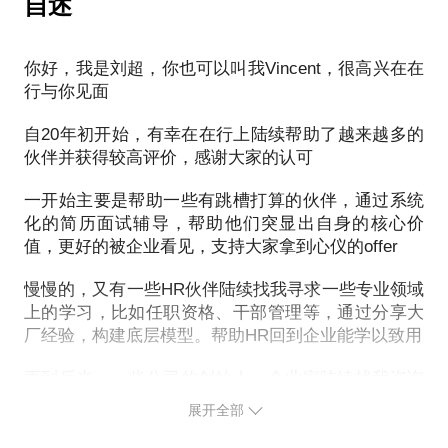
自述
务，专业价值发挥最大
辅导，扶上马，送一程，帮助从头至尾打通职业之
路。
向华为学管理，华为人力资源专家带你，借鉴6重关键
你好，我是刘超，你也可以叫我Vincent，很高兴在在
角色，理解5种核心能力，学习2种工作方法，成为合
行与你见面
辅导方法：针对辅导专题（一次聚焦一个专题，四选
一），通过问卷、标准、结构化模板、范例、
自20年初开始，有幸在在行上陆续帮助了越来越多的
Checklist、具体步骤等，实现手把手的教练式辅导。
伙伴并获得较高评价，感谢大家的认可
辅导内容：
一开始主要是帮助一些有跳槽打算的伙伴，通过系统
（1）解读框架，帮助了解全局；
化的简历面试辅导，帮助他们突显出自身的核心价
（2）介绍细节，帮助掌握方法；
值，更好的被企业看见，支持大家拿到心仪的offer
（3）答疑解惑，帮助解决问题。
慢慢的，又有一些HR伙伴陆续找我寻求一些专业领域
上的学习，比如任职资格、干部管理等，通过分享大
当前及未来，经济形势仍将严峻，充满不确定性。好
厂经验，构建底层模型。帮助HR回到企业能学以致用
机会少，竞争激烈，就更需要提前做好经验与能力的
储备，牢牢抓住机会。
再到后来，一些公司的创始人、企业家陆续找我咨询
一些企业内部管理上的意见和建议，几次接触下来，
展开全部
四次辅导，四次蜕变，陪你稳扎稳打，助你职业成
和有些企业还建立了基于信任的长期管理顾问上的合
作