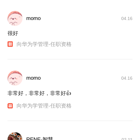
深的管理哲学与管理智慧，帮助大家构建完整的管理
架构，避免管中窥豹，仅见一斑
momo
04.16
携手同行，期待未来可以支持到更多伙伴
很好
个人履历如下
向华为学管理-任职资格
毕业于武汉大学，管理学硕士、工科学士
18年人力资源领域专业实践与深度思考
momo
04.16
03 - 06年 平安、中石油、招商证券 - HR项目经理
06 - 14年 华为、腾讯 - 人力资源专家
非常好，非常好，非常好👍
14 - 20年 超多维（VR/AR）、乐信（金融科技）-
HRD
向华为学管理-任职资格
目前为管理咨询公司合伙人
曾服务成就的产品，包括华为智能手机，腾讯QQ空
间，超多维VR眼镜，乐信分期乐商城、桔子理财等
RENE-智慧
02.11