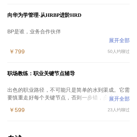
估员工能力
说什么，不说什么，怎么说
4个模块、5个模型在此，等你来拿
向华为学管理-从HRBP进阶HRD
员工能力的成长，具有普遍规律，抓住了质变，也就
资深面试官带你，参透36个典型面试问题背后的玄
愿：大浪淘沙，唯有你闪闪发光，无法抗拒：）
抓住了根本
机，掌握说话的艺术，抓住宝贵的机会
BP是谁，业务合作伙伴
展开全部
尊重成长规律，按广度、按深度、按角色、按成果，
业务在前，伙伴在后，前者要求洞察业务，后者要求
层层递进，就能搭建出逻辑严谨的任职标准
￥799
50人约聊过
发挥价值
有了标准，盘点就能变得清晰，晋升就能变得明确，
洞察不是learning，是要抓业务的主要矛盾
其他培养、绩效、薪酬等工作才能有据可依
职场教练：职业关键节点辅导
价值不能common，是要找自身的独特贡献
华为的任职资格，在中国企业中公认做的最早，做的
出色的职业路径，不可能只是简单的水到渠成。它需
最深
要慎重走好每个关键节点，否则一步错，步步错，悔
展开全部
抓住了业务核心，明确了角色定位，把握好人性，善
之晚矣。因此有意识的规划，有目标的实践，有方法
用引导、驱动、服务，就能成为ROI的放大器，支撑
￥599
23人约聊过
向华为学管理，华为人力资源专家带你，学习1个模
的思考，三者缺一不可。
业务目标达成
型，理解1条路径，掌握4个维度，从0到1，搭建起完
职场教练，从单纯的简历面试辅导，向前延展至职业
华为的HRBP体系，在中国企业中公认最能贴近业
规划辅导，少走弯路，先人一步，向后延展至试用期