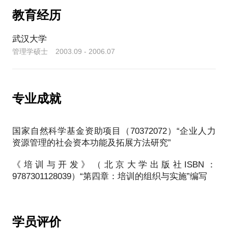
教育经历
一次不经意的交汇，却能帮助一位伙伴，无论他是一
位职场上的求职者，还是一位HR同行，又或是一位创
武汉大学
业路上的企业家，这中间的快乐是一开始我未曾想到
管理学硕士 2003.09 - 2006.07
的
一直以为，管理的本质，其实就是底层逻辑，不同的
场景下代入了一些变量，管理才会显得复杂。大家缺
专业成就
的只是一些方法上的点拨，悟到了，就能令人刮目相
看
国家自然科学基金资助项目（70372072）“企业人力
本着更进一步的朴素想法，原《简历面试心法》拆解
资源管理的社会资本功能及拓展方法研究”
成了简历和面试两个专题，力求分别用HR和面试官的
视角告诉大家，企业最关注的是什么，最希望看到和
《培训与开发》（北京大学出版社ISBN：
听到的是什么。原《向标杆学习 从HRBP到HRD》、
9787301128039）“第四章：培训的组织与实施”编写
《向标杆学习 华为任职资格管理》整合至《向华为学
管理》系列之下，并增加战略解码、岗位评估、绩效
管理、薪酬设计、组织发展、人才发展、干部管理、
文化建设等全新辅导专题，力求全面解读华为博大精
学员评价