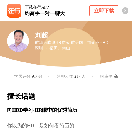
下载在行APP
立即下载
约高手一对一聊天
刘超
前华为腾讯HR专家 前美国上市企业HRD
深圳 ・ 福田、南山
学员评分
9.7
分
约聊人数
217
人
响应率
高
擅长话题
向HRD学习-HR眼中的优秀简历
你以为的HR，是如何看简历的