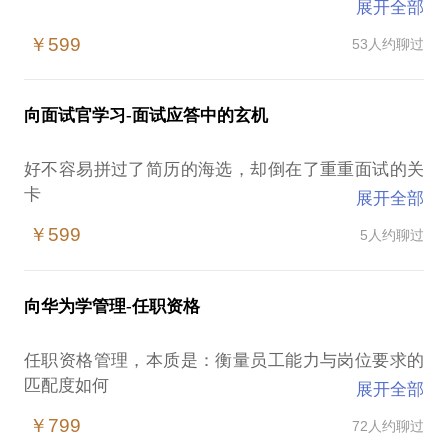
展开全部
是拿着放大镜，逐字逐句，慢慢研读，细细体会
￥599
53人约聊过
还是眯着眼睛，看个轮廓，一目十行，抓个亮点
向面试官学习-面试应答中的玄机
虽然有点扎心，但我还是得说，答案是后者
好不容易拼过了简历的海选，却倒在了重重面试的关
所以，洋洋洒洒没用，但，惜字如金也不行
卡
展开全部
关键的关键，是要把面试官想看的信息，“结构化”地
￥599
5人约聊过
合格与不合格，似乎只在面试官的一念之间，人心难
送到面试官的眼里
测
不要让面试官去找、去猜、去消化、去领会，否则，
向华为学管理-任职资格
你都不了解面试问题背后的“暗线”，怎么可能做到对
后果很严重，你懂的
答如流，赢得面试官的会心一笑
任职资格管理，本质是：衡量员工能力与岗位要求的
写什么，不写什么，怎么写
匹配度如何
展开全部
是把自己的命运交给面试官，还是我命由我不由天，
想必威武不屈的你，已经有了选择
￥799
72人约聊过
资深HRD带你，用“用户思维”去打造自己的100分简历
岗在前，人在后，只有想明白了岗位要求，才可能评