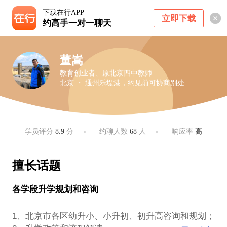
下载在行APP
立即下载
约高手一对一聊天
董嵩
教育创业者、原北京四中教师
北京 ・ 通州乐堤港，约见前可协商别处
学员评分
8.9
分
约聊人数
68
人
响应率
高
擅长话题
各学段升学规划和咨询
1、北京市各区幼升小、小升初、初升高咨询和规划；