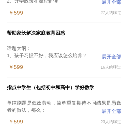
2、升学政策和流程解读
展开全部
3、提升学生背景的策划和分析
￥599
27人约聊过
帮助家长解决家庭教育困惑
话题大纲：
1、孩子习惯不好，我应该怎么培养？
展开全部
2、孩子成绩不好，多做题能否解决问题？
￥599
16人约聊过
3、孩子作业不会的，应该怎么帮助他们？
别人都去做的，不一定是就是最好的；
指点中学生（包括初中和高中）学好数学
别的“老师”教的，不一定是真心帮你的；
不贩卖焦虑，而是分享近20年的教育和教学经验。
单纯刷题是低效劳动，简单重复期待不同结果是愚蠢
者的做法，那么：
展开全部
1、如何培养学习者的数学思维和学习习惯？
￥599
23人约聊过
2、数学成绩不理想，作为家长，应该如何帮助孩子？