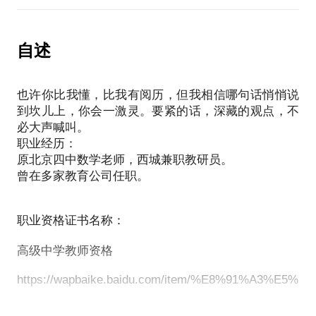
3、孩子的数学学习不理想，应该怎样解决？
前北京四中数学老师，丰富的教育、教学经验可以分
自述
享，可以根据具体情况进行分析和指导
涨价实属无奈，返点越来越高了
也许你比我懂，比我有阅历，但我相信哪句话悄悄说
到坎儿上，你会一激灵。要紧的话，深藏的观点，不
必大声喊叫。
职业经历：
原北京四中数学老师，西城兼职教研员。
曾在多家教育公司任职。
职业资格证书名称：
高级中学教师资格
https://wapbaike.baidu.com/item/%E8%91%A3%E5%B