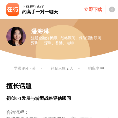
下载在行APP
立即下载
约高手一对一聊天
潘海琳
注册金融分析师、战略顾问、保险理财顾问
深圳 ・ 深圳、香港、电聊
学员评分
-
分
约聊人数
2
人
响应率
中
擅长话题
初创0-1发展与转型战略评估顾问
咨询流程：