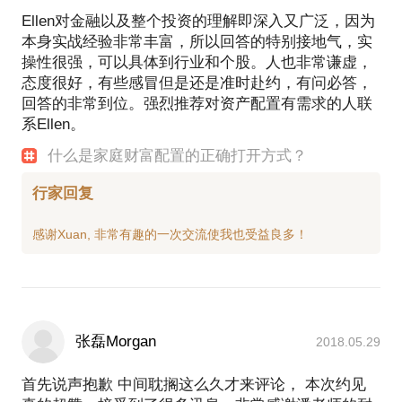
略与投资风险分析。
Ellen对金融以及整个投资的理解即深入又广泛，因为
2016年与前导师一起创业，为现任公司副总裁及创始
本身实战经验非常丰富，所以回答的特别接地气，实
成员之一，主要负责公司战略、指数类投资产品设
操性很强，可以具体到行业和个股。人也非常谦虚，
计、投顾app产品设计及项目管理。
态度很好，有些感冒但是还是准时赴约，有问必答，
项目经历：
回答的非常到位。强烈推荐对资产配置有需求的人联
曾帮助一家国内大型保险机构进行扩张进入海外市场
系Ellen。
的战略规划
什么是家庭财富配置的正确打开方式？
曾帮助知名金融科技平台进行市场规模预测，与投行
合作为其进行融资前估值
行家回复
曾为多名创业者提供战略顾问建议
曾为多名客户提供海外资产配置及家庭财富传承建议
张磊Morgan
2018.05.29
首先说声抱歉 中间耽搁这么久才来评论， 本次约见