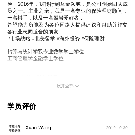
验。2016年，我转行到互金领域，是公司创始团队成
员之一。主业之余，我是一名专业的保险理财顾问，
一名棋手，以及一名攀岩爱好者，
希望能力所能及为各位同路人提供建议和帮助并结交
各行业志同道合的朋友。
#市场战略 #北美留学 #海外投资 #保险理财
精算与统计学双专业数学学士学位
工商管理学金融学士学位
CFA - 特许金融分析师
FRM - 金融风险管理师
展开全部
北美精算、统计、金融学士学位
职业经历：
2011 - 2015年间，任职于某知名跨国管理咨询公司金
学员评价
融事业部，服务过美国、加拿大、新加坡、澳大利
亚、中国、越南等全球各地的金融机构，为客户提供
战略与风险管理建议。
Xuan Wang
2019.10.30
2015加入某中外合资资产管理公司，负责海外市场战