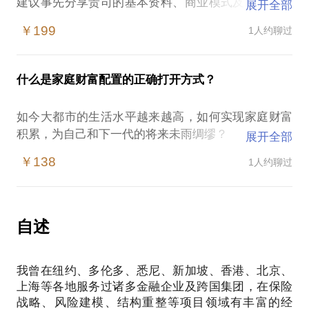
建议事先分享贵司的基本资料、商业模式及希望咨询
展开全部
的相关问题；
￥199
1人约聊过
以问答的方式确认我们都正确理解了公司的现况、能
力、愿景和困难（有时候你以为自己清楚，然并非如
此）；
什么是家庭财富配置的正确打开方式？
听取你的战略规划想法并作出评估；
如今大都市的生活水平越来越高，如何实现家庭财富
积累，为自己和下一代的将来未雨绸缪？
展开全部
标准普尔家庭资产配置象限图是一个很好的starting
￥138
1人约聊过
point:
具体的资产类别、货币、地区该如何安排，每一个家
庭都会有不同的考量和需求。我希望我可以用半小时
左右的时间帮助您更好的理解做好家庭资产配置的重
自述
要性，并用剩余一小时以顾问的角色给到您适合的建
我曾在纽约、多伦多、悉尼、新加坡、香港、北京、
上海等各地服务过诸多金融企业及跨国集团，在保险
战略、风险建模、结构重整等项目领域有丰富的经