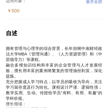
适用对象：
展开全部
￥500
5年以上职龄、对自己职业发展有困惑的你
话题收益：
职业发展测评（包括但不限于职业锚，见面前实施）
自述
测评报告解读，找到你的职业锚倾向（四维度定位）
明确你的上级/公司需要向你提供什么样的成长支持，
拥有管理与心理学的综合背景，长年担纲中南财经政
便于你更好地获取职业发展资源，向建立与上级健
法大学MBA《管理沟通》、《人力资源管理》和《中
康、互信的工作关系迈出第一步
层领导力》等课程。
个性化的职业发展规则辅导（用职业锚量身订制
融合多维知识结构和丰富的企业管理与人才发展经
IDP）
验，擅长用丰富的案例将繁复的管理抽丝剥茧，深化
重塑认知：不同时期的职业发展诉求；职业发展规划
提炼。
充分把握成人学习特点，以学员的吸收为导向，关注
学习留存度及行为转化。课程设计严谨、逻辑性强；
教学实用、生动。传授给学员”有料、有用、有趣“的
学科价值。
擅长领域：