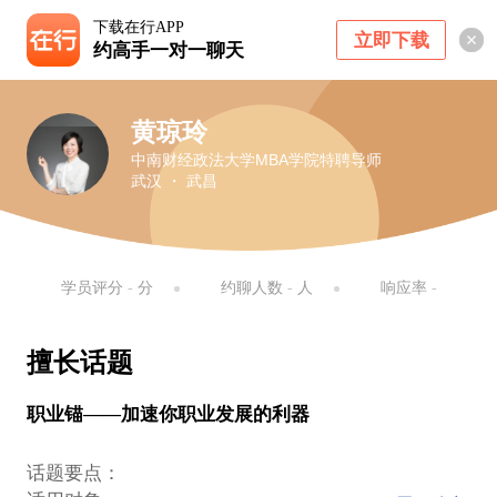
下载在行APP
立即下载
约高手一对一聊天
黄琼玲
中南财经政法大学MBA学院特聘导师
武汉 ・ 武昌
学员评分
-
分
约聊人数
-
人
响应率
-
擅长话题
职业锚——加速你职业发展的利器
话题要点：