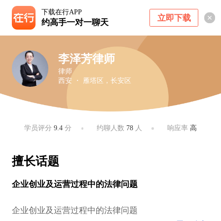
下载在行APP
立即下载
约高手一对一聊天
李泽芳律师
律师
西安 ・ 雁塔区，长安区
学员评分
9.4
分
约聊人数
78
人
响应率
高
擅长话题
企业创业及运营过程中的法律问题
企业创业及运营过程中的法律问题