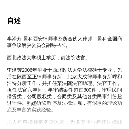
域的个人经验、意见或观点，仅供学员参考使用，亦
…
不具有任何法律效力。如您需要聘请律师，在行建议
是不是感觉很棘手，一点都不知道从哪里下手呢？
大多数人在遇到这种情况时首先想到的是诉讼，但因
您通过正式途径签订相关的律师代理合同、顾问合同
自述
为诉讼周期长，采用诉讼手段会花费高昂的时间成
或其他形式的聘用合同。本话题内容及行家观点不代
作为一个有多年法官经验的律师，李泽芳律师在民间
本，虽然可能会达到预期的结果，但时间成本的延误
表平台观点，平台对话题内容不予担保，烦请知悉。
借贷纠纷、离婚纠纷、房产纠纷、劳动争议、股权争
也会造成更大的损失。
李泽芳 盈科西安律师事务所合伙人律师，盈科全国商
议等各类民事纠纷中有丰富的实战经验，与李律师约
事争议解决委员会副秘书长。
见，您将解决如下困惑：
此时，你需要采用谈判的方式解决难题。但怎么谈？
底线是什么？如何让步才能达到自己的预期？这些问
西北政法大学硕士学历，前法院法官。
1.诉讼请求怎么写？
题的解决需要有专业人士的帮助给你点拨。
2.案件进行到什么程度?
李泽芳2006年毕业于西北政法大学法律硕士专业，先
3.为这个案件你需要准备什么材料？
后在陕西至正律师事务所、北京大成律师事务所呼和
李泽芳律师曾任职于某法院法官多年，有丰富的诉讼
4.庭审怎么开？
浩特分所工作，并担任某法院法官助理、法官工作。
及调解经验，任职期内调解过大量建设工程施工合同
5.事实怎么陈述才对你最有利？
担任法官六年间，年审结案件超过300件，审理民间
纠纷、房屋租赁合同纠纷、房屋买卖合同纠纷、劳动
借贷类，公司股权类，合同类及其他各类民事纠纷超
6.怎样和法官打交道？
争议纠纷、离婚纠纷…………，转型作律师以来，代
过千件。熟悉诉讼程序及法律法规，有深厚的理论功
……
理的案件以调解方式结案占比达80%，缩短了回款时
底及丰富的实践经验。
通过面对面的约见，你可以不用花费高昂的律师费，
间，为委托人节省了大量的时间成本，真正实现解决
自己就能处理简单的诉讼案件。
当事人问题。
加入盈科律师事务所以来，为多家企业担任法律顾
问，以丰富的专业经验、严谨细致的工作作风赢得了