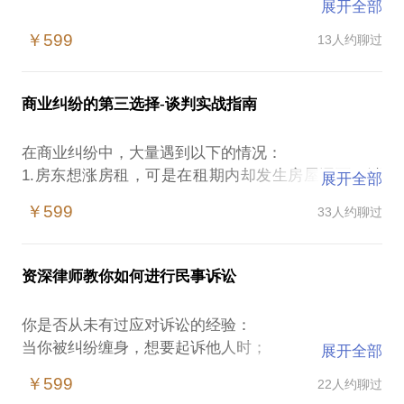
展开全部
企业在创业及运营过程中，会遇到许多的法律问题，
￥599
13人约聊过
比如：
1、如何寻找到志同道合的合伙人， 如何和合伙人分
配股权？
商业纠纷的第三选择-谈判实战指南
2、如何面对企业员工的大量流失？如何做股权激励才
有效？
在商业纠纷中，大量遇到以下的情况：
3、品牌商标管理如何管理，有哪些风险？
1.房东想涨房租，可是在租期内却发生房屋漏雨，消
展开全部
4、企业的广告如何宣传才能避免掉坑？
防不过关，给你造成了很大损失，你想让房东承担这
5、开放加盟会不会有法律上的坑？
￥599
33人约聊过
部分损失，但房东很强势；
……
2.公司发展前景很好，可之前出资的股东却突然要撤
李泽芳律师曾系前法院法官，从事法律职业十多年，
资，使公司发展陷入停滞；
有丰富的诉讼执业经验。从事律师行业以来，通过多
资深律师教你如何进行民事诉讼
3.项目工期紧，因为项目工程款未到位，乙方以此为
年积累，专注为中小企业提供从设立、运营、做大品
由停工，导致工期延误，可此时起诉，时间成本拖不
牌到退出全流程，为企业提供全面的法律服务，助力
你是否从未有过应对诉讼的经验：
起，会给甲方项目带来巨大损失，谈判又谈不下来；
企业发展，规避发展过程中的法律风险。
当你被纠纷缠身，想要起诉他人时；
展开全部
4.想离婚，与对方谈财产分割和子女抚养却怎么也谈
当你收到法院的传票，手足无措时；
不下来，只好起诉到法院，但时间遥遥无期。
￥599
22人约聊过
【在行郑重提示】：此话题内容仅为该行家在法律领
当你认为稳赢的案件却出乎意料的输了时；
…………