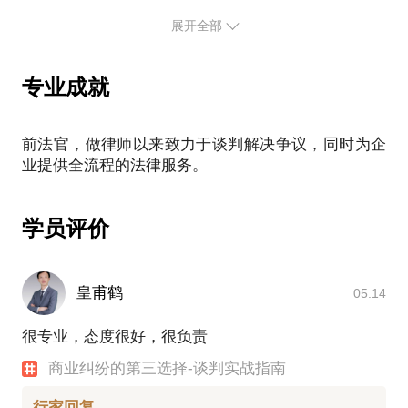
关键是，原价1000元的约见，现在推广期，您可以现
客户的一致好评。同时进行谈判课程的理论研究与教
因此，如果你现在正处于想快速解决纠纷却不知道怎
展开全部
在只花费一顿饭的钱即599元就能达到。心动就马上
学，有丰富的谈判实践经验。
么办的困境中，与李律师聊一聊可以解决你的困惑。
行动吧！
擅于通过设计整套的诉讼方案为客户提供完善的争端
解决办法。
专业成就
为了提高约见效率，请在约见前详细描述你的情况并
【在行郑重提示】：此话题内容仅为该行家在法律领
提供材料，以便李律师给您提供更有针对性的解答。
域的个人经验、意见或观点，仅供学员参考使用，亦
前法官，做律师以来致力于谈判解决争议，同时为企
不具有任何法律效力。如您需要聘请律师，在行建议
【在行郑重提示】：此话题内容仅为该行家在法律领
您通过正式途径签订相关的律师代理合同、顾问合同
域的个人经验、意见或观点，仅供学员参考使用，亦
或其他形式的聘用合同。本话题内容及行家观点不代
不具有任何法律效力。如您需要聘请律师，在行建议
表平台观点，平台对话题内容不予担保，烦请知悉。
学员评价
您通过正式途径签订相关的律师代理合同、顾问合同
或其他形式的聘用合同。本话题内容及行家观点不代
表平台观点，平台对话题内容不予担保，烦请知悉。
皇甫鹤
05.14
很专业，态度很好，很负责
商业纠纷的第三选择-谈判实战指南
行家回复