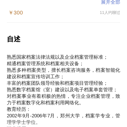
展开全部
王志永，丰富的档案团队领导经验和档案项目管理经
￥300
11人约聊过
验；对档案事业有着积极的热情，毕生致力于档案数
字化和档案利用网络化。
职业经历：
自述
2006年～2008年，我在国嘉商务服务有限公司从事档
熟悉国家档案法律法规以及企业档案管理标准；
案外包服务工作，先后任经理助理、技术负责人、项
精通档案管理系统和档案相关设备；
目负责人。接触档案类型涉及文书档案、科技档案、
熟悉多种档案类型，擅长档案咨询服务，档案智能化
人事档案等；
建设和档案宣传培训工作；
2008年～2010年，转向甲方，在中国石油长城钻探工
丰富的档案团队领导经验和档案项目管理经验；
程有限公司从事档案管理工作，任职档案管理员和系
熟悉数字档案馆（室）建设以及电子档案单套管理；
统管理员；
对档案事业有着积极的热情，专注企业档案管理，致
2010年～2011年，在方正集团任职档案管理主管，负
力于档案数字化和档案利用网络化。
责方正信息产业集团档案管理工作；
教育经历：
2011年～2017年，在联想集团任职档案管理主管，负
2002年9月-2006年7月，郑州大学，档案学专业，管
责联想档案馆的组建、运营工作，负责联想档案管理
理学学士学位。