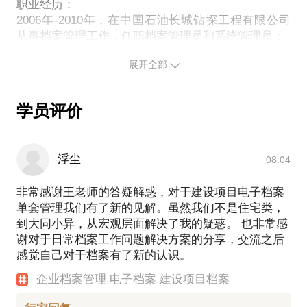
系统的开发建立以及运维工作；
职业经历：
2006年-2010年，在中国石油长城钻探工程有限公司
2017年～2018年，在东旭集团任职档案高级经理，负
从事档案管理工作，任职档案管理员和系统管理员；
责东旭光电及下属子公司的档案工作，涉及领域：光
2011年-2017年，在联想集团任职档案管理主管，负
电产业、新能源汽车、建筑工程、市政工程等方面。
展开全部
责联想档案馆的组建、运营工作，负责联想档案管理
2018年～2022年，在华润置地（北京）任职档案高级
系统的开发建立以及运维工作；
经理，统筹管理档案工作、印章管理、公文管理以及
2017-2018年，在东旭集团任职档案高级经理，负责
部分信息安全工作。
学员评价
东旭光电及下属子公司的档案工作，涉及领域：光电
2022年～2024年，在航天软件任职资深产品经理，负
产业、新能源汽车、建筑工程、市政工程等方面。
责档案管理系统规划设计研发工作。
2018年～2022年，在华润置地（北京）任职档案高级
2024年至今，在中建智地负责档案管理工作
浮尘
08.04
经理，统筹管理档案工作、印章管理、公文管理以及
部分信息安全工作。
非常感谢王老师的答疑解惑，对于建设项目电子档案
能够帮你的企业解决：
2022年～2024年，在航天软件担任资深档案产品经
单套管理我们有了新的见解。虽然我们不是住宅类，
理，负责数字档案管理系统产品规划、数字档案标准
到大同小异，从宏观层面解决了我的疑惑。 也非常感
规范撰写、数学档案系统需求调研及培训工作。
如何高效的从事档案整理工作
谢对于日常档案工作问题解决方案的分享，交流之后
2024年至今，在中建智地任职档案管理总监，全面负
如何更好的进行档案数字化工作
感觉自己对于档案有了新的认识。
责公司档案管理工作。
如何挑选、管理、运维档案管理系统
站在时间的路口，感谢现在的自己，对过去负责，为
档案管理制度及相关流程的建立
企业档案管理 电子档案 建设项目档案
如何从零起步，建立一个企业档案室