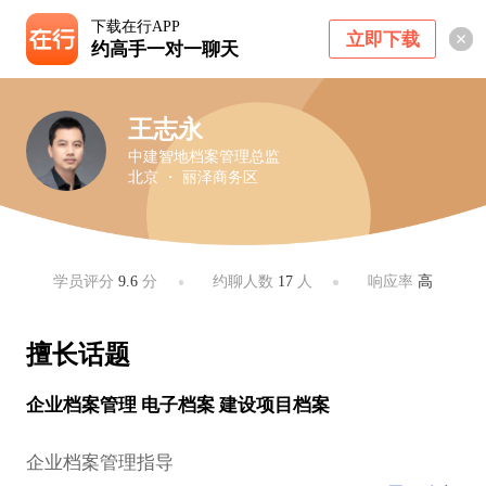
下载在行APP
立即下载
约高手一对一聊天
王志永
中建智地档案管理总监
北京 ・ 丽泽商务区
学员评分
9.6
分
约聊人数
17
人
响应率
高
擅长话题
企业档案管理 电子档案 建设项目档案
企业档案管理指导