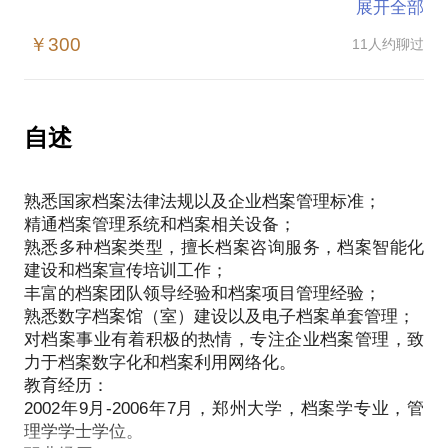
展开全部
王志永，丰富的档案团队领导经验和档案项目管理经
￥300
11人约聊过
验；对档案事业有着积极的热情，毕生致力于档案数
字化和档案利用网络化。
职业经历：
自述
2006年～2008年，我在国嘉商务服务有限公司从事档
熟悉国家档案法律法规以及企业档案管理标准；
案外包服务工作，先后任经理助理、技术负责人、项
精通档案管理系统和档案相关设备；
目负责人。接触档案类型涉及文书档案、科技档案、
熟悉多种档案类型，擅长档案咨询服务，档案智能化
人事档案等；
建设和档案宣传培训工作；
2008年～2010年，转向甲方，在中国石油长城钻探工
丰富的档案团队领导经验和档案项目管理经验；
程有限公司从事档案管理工作，任职档案管理员和系
熟悉数字档案馆（室）建设以及电子档案单套管理；
统管理员；
对档案事业有着积极的热情，专注企业档案管理，致
2010年～2011年，在方正集团任职档案管理主管，负
力于档案数字化和档案利用网络化。
责方正信息产业集团档案管理工作；
教育经历：
2011年～2017年，在联想集团任职档案管理主管，负
2002年9月-2006年7月，郑州大学，档案学专业，管
责联想档案馆的组建、运营工作，负责联想档案管理
理学学士学位。