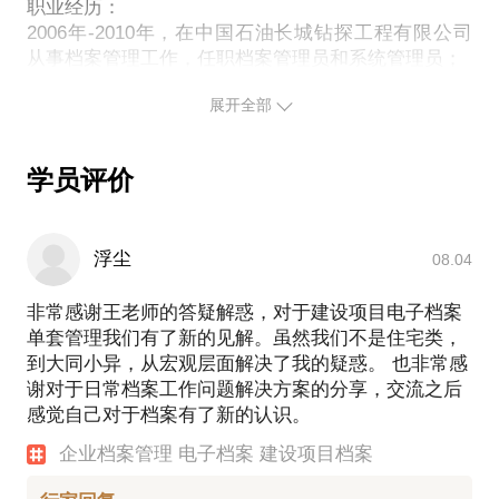
系统的开发建立以及运维工作；
职业经历：
2006年-2010年，在中国石油长城钻探工程有限公司
2017年～2018年，在东旭集团任职档案高级经理，负
从事档案管理工作，任职档案管理员和系统管理员；
责东旭光电及下属子公司的档案工作，涉及领域：光
2011年-2017年，在联想集团任职档案管理主管，负
电产业、新能源汽车、建筑工程、市政工程等方面。
展开全部
责联想档案馆的组建、运营工作，负责联想档案管理
2018年～2022年，在华润置地（北京）任职档案高级
系统的开发建立以及运维工作；
经理，统筹管理档案工作、印章管理、公文管理以及
2017-2018年，在东旭集团任职档案高级经理，负责
部分信息安全工作。
学员评价
东旭光电及下属子公司的档案工作，涉及领域：光电
2022年～2024年，在航天软件任职资深产品经理，负
产业、新能源汽车、建筑工程、市政工程等方面。
责档案管理系统规划设计研发工作。
2018年～2022年，在华润置地（北京）任职档案高级
2024年至今，在中建智地负责档案管理工作
浮尘
08.04
经理，统筹管理档案工作、印章管理、公文管理以及
部分信息安全工作。
非常感谢王老师的答疑解惑，对于建设项目电子档案
能够帮你的企业解决：
2022年～2024年，在航天软件担任资深档案产品经
单套管理我们有了新的见解。虽然我们不是住宅类，
理，负责数字档案管理系统产品规划、数字档案标准
到大同小异，从宏观层面解决了我的疑惑。 也非常感
规范撰写、数学档案系统需求调研及培训工作。
如何高效的从事档案整理工作
谢对于日常档案工作问题解决方案的分享，交流之后
2024年至今，在中建智地任职档案管理总监，全面负
如何更好的进行档案数字化工作
感觉自己对于档案有了新的认识。
责公司档案管理工作。
如何挑选、管理、运维档案管理系统
站在时间的路口，感谢现在的自己，对过去负责，为
档案管理制度及相关流程的建立
企业档案管理 电子档案 建设项目档案
如何从零起步，建立一个企业档案室