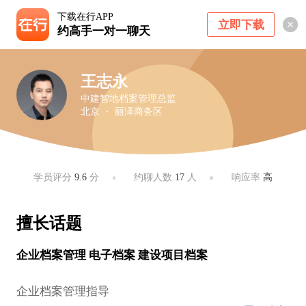
下载在行APP
立即下载
约高手一对一聊天
王志永
中建智地档案管理总监
北京 ・ 丽泽商务区
学员评分
9.6
分
约聊人数
17
人
响应率
高
擅长话题
企业档案管理 电子档案 建设项目档案
企业档案管理指导