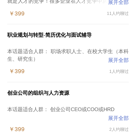
就是人才的竞争！很多企业在人才竞争中从招聘面试
展开全部
环节就处于劣势，人才选聘没有科学的评估标准和评
￥399
11人约聊过
价方法，新入职人员总是因各种原因流失，招聘工作
常年持续，总招不到匹配的员工，此课程在于帮助企
业建立招聘评估标准与评估系统，招聘到符合企业与
职业规划与转型-简历优化与面试辅导
职位要求的高素质人才。
掌握招聘系统建设方法与面试提纲制定技能
本话题适合人群： 职场求职人士、在校大学生（本科
了解评价中心技术及应用
生、研究生）
展开全部
掌握行为面试技能方法与动力适配性面试方法
掌握如何规划和进行成功的招聘面谈
￥399
1人约聊过
对于上述两类人群，想要获得良好的工作，简历、面
试表达是获取工作机会的敲门砖，当招聘官在见你庐
山真面目之前，他对你的所有了解仅是简历。简历的
创业公司的组织与人力资源
质量直接影响到你是否能够获得面试机会，甚至拿到
理想的offer。
本话题适合人群： 创业公司CEO或COO或HRD
展开全部
作为资深招聘官，我想告诉你，规模企业一个职位每
这是我的本行，为企业提供组织与人力资源管理咨询
天会收到70多封简历，招聘官通常用10秒钟的时间来
￥399
2人约聊过
服务，10年的企业实战经验、7年的管理咨询服务经
判断是否要给你打电话约来面谈；再进一步，简历与