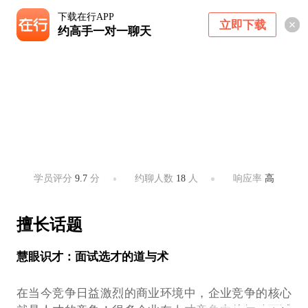
下载在行APP
立即下载
约高手一对一聊天
王建华
人力资源总监/独立咨询顾问
上海 ・ 虹桥商务区、中山公园、徐家汇
学员评分
9.7
分
约聊人数
18
人
响应率
高
擅长话题
慧眼识才：面试选才的道与术
在当今竞争日益激烈的商业环境中，企业竞争的核心