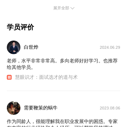
过多家企业组织与管控体系、胜任力模型、人才测评
入组织？
个方面帮助到你笃定方向，并获得更多面试机会——
与梯队培养体系，同时以顾问的视角和思维方式对公
展开全部
人员流动率高，招聘不给力，问题出在哪里？
充分展现你的经历、能力、优势、匹配度，呈现高水
司的战略梳理、业务布局、业务发展、财务管控等方
人力资源总监/经理如何具备战略视角？
准的简历和职业化的面试表达； 更深入的理解简历、
面提出建议，并支持客户将战略逻辑思路转化为切实
如何设计匹配业务发展的HR管理体系？
学员评价
可行的策略与行动计划。
面试，理解职业，不是会写一份简历，而是一辈子会
骨干人员遇到成长瓶颈，如何帮助TA实现突破或转
写简历，成为“面霸”。通过梳理个人优势与自己开展
型？
2013年从事人力资源管理咨询顾问服务，为数百家企
内心对话，确立最佳发展领域，建立一套工作整理的
业提供组织与人力资源管理咨询服务，为数百位职场
白世烨
2024.06.29
思路，触发对工作经历的反省，和对未来工作的展
人员提供“一对一“职业发展与求职辅导服务。尤其擅
我，成熟企业、发展型企业、创业型企业的实战案
望。 长期转型咨询和面试技巧辅导，几乎所有人都认
长帮助来询者梳理和整合过往经验，挖掘潜能、提炼
老师，水平非常非常高。多向老师好好学习。也推荐
例，善用“四两拨千斤”，精准把握“撬动点”，有效解决
可我对他们职业生涯的帮助，我也收获了成就感，这
优势、让来询者自己找到行动和转变的力量。 在大家
给其他学员。
各类人力资源复杂难题，帮助难题不再难，助力企业
促使我愿意将经验分享给更多需要帮助人。
眼中，我是有温度、有力度的独立咨询顾问。抛砖、
业务可持续发展。
慧眼识才：面试选才的道与术
拍砖、搬砖，三位一体的“砖家”。在为客户提供解决
在本次课程将结合多年招聘面试实战经验，帮助你：
方案时，我通常抛砖引玉，最终解决方案往往是客户
如何布局合理的简历结构？ 如何在简历中凸显你个人
核心管理团队的智慧结晶；与客户讨论各类问题，我
经常拍砖，因为越是成功人士越容易依赖过往的经验
特质、个人优势与闪亮点？ 如何找到简历中的核心问
路径，我拍出的砖大多是反面论证，旨在帮助客户澄
题，讲授梳理自身过往经历的方法和要点；简历的内
需要鞭策的蜗牛
2023.08.06
清问题，厘清思路；鉴于我热心肠的特质，我还经常
容如何匹配企业对于岗位的经验要求、领导力要求？
为客户搬砖，在这个分工精细、竞争跨界的时代，为
简历中的项目经验如何体现个人专业优势？
作为同龄人，很能理解我在职业发展中的困惑。专家
客户整合各类资源，乐此不疲地搬砖。