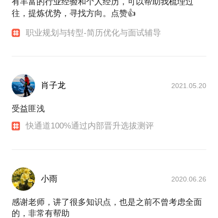
有丰富的行业经验和个人经历，可以帮助我梳理过
往，提炼优势，寻找方向。点赞👍
【我的案例】
我曾帮助到教育行业CEO打造高效运转的组织模型
职业规划与转型-简历优化与面试辅导
也帮助过创业多年的老兵CEO再次创业打造人力资源
管理体系
也帮助过香港医生成功通过住院医师转门诊医师的面
试考核
也帮助过职场精英在困惑期找到未来发展的职业方向
肖子龙
2021.05.20
也帮助过多名应届毕业生通过面试求职获得心仪
OFFER
受益匪浅
以上你所顾虑的，就是我所擅长的，我希望通过自己
快通道100%通过内部晋升选拔测评
的专业和经历，帮助来询者解决困惑，让生命有更多
可能，我能用我的经验和专业指导帮助到你，并建立
自己的职场个人品牌。
小雨
2020.06.26
感谢老师，讲了很多知识点，也是之前不曾考虑全面
的，非常有帮助