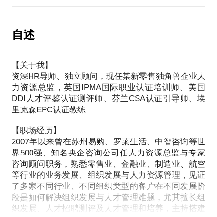
验，见证了很多企业快速发展中遇到的组织问题与人
面试表达影射了你的当前薪水、思维特点、工作方
才问题，帮助客户处理了很多也发占中的棘手问题，
式、经验真伪以及性格特征，面试官会不断印证对你
例如业务发展中核心人才不足、高速发展的人员内
自述
的判断、假设和期许。 然而目前投递的简历中大约有
卷、业务拆分后的团队涣散、核心管理团队的动
70%的简历是不及格的，只有不到1%的简历可以瞬间
荡、“空降兵”的举步维艰、人才培养难见成效....... 所
引起HR的兴趣。
【关于我】
以，无论你是CEO还是COO，无论你是HRD还是
资深HR导师、独立顾问，现任某新零售独角兽企业人
HRM，都有可能遇到以下难题：
长年的面试工作经验，让我有两点强烈的感受：
力资源总监，英国IPMA国际职业认证培训师、美国
1、对简历的自我感觉良好，基本是工作职责描述，毫
DDI人才评鉴认证测评师、芬兰CSA认证引导师、埃
为了更好地支持业务转型或是业务发展，组织架构如
无亮点；
里克森EPC认证教练
何调整？
2、对简历的重视程度很低，从撰写简历的时间和内容
岗位如何设置？编制如何确定？
【职场经历】
可见端倪；
内部流程与管控授权如何设置？
2007年以来曾在苏州易购、罗莱生活、中智咨询等世
3、对简历辅导的认知度低，很多人认为简历就是百
核心团队如何分工？
界500强、知名央企咨询公司任人力资源总监与专家
度、看书，甚至找个模板；
新拆分的业务板块架构如何设计？
咨询顾问职务，熟悉零售业、金融业、制造业、航空
4、很少能触及对简历的深刻理解和对人的深入洞察，
等行业的业务发展、组织发展与人力资源管理，见证
薪酬激励机制如何设计？
体现自身的核心优势与业绩。
了多家不同行业、不同组织类型的客户在不同发展阶
股权期权长期激励如何设计？
段是如何解决组织发展与人才管理难题，尤其擅长组
业务发展跑得快，团队能力跟不上，怎么破？
此话题我将在与你的面谈中通过提问、倾听、讲解、
织发展、人才招聘测评及人才管理和培养，主持搭建
如何进行安排部署，才能让“空降兵”更快、更好的融
练习、系统总结的方式展开这个话题，并将在以下三