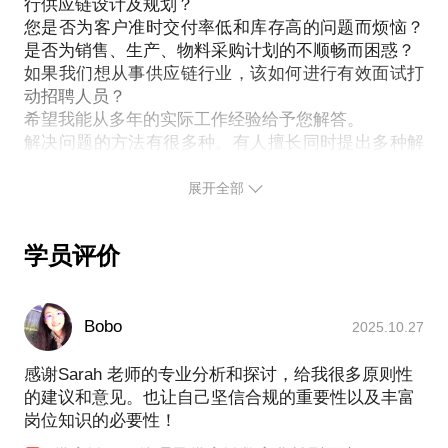
行供应链设计及规划？
您是否为客户准时交付率低和库存高的问题而烦恼？
是否为销售、生产、物料采购计划的不顺畅而困惑？
如果我们想从事供应链行业，该如何进行有效面试打
动招聘人员？
希望我能从多年的实际工作经验给予您解答。
解决问题的方法有很多种。有人擅长同时提出多种解
决方案，有人擅长根据现状找到症结，快速给出有效
切实可行的方案。没有好坏之分，看哪一种更适合
展开全部
你。我属于第二种。
学员评价
教育经历：
Bobo
2025.10.27
对外经济贸易大学，供应链管理专业；
辽宁大学MBA。
感谢Sarah 老师的专业分析和探讨，给我很多原则性
职业经历：
的建议和意见。也让自己坚信合规的重要性以及丰富
20多年外企500强供应链从业、管理、咨询经验，曾
岗位知识的必要性！
先后从事进出口报关、采购、计划、专家、供应链经