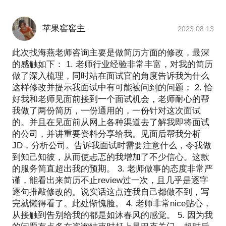
苹果窖窖主
2023.08.13
此次找海燕老师咨询主要是做简历方面的修改，最深
的感触如下： 1. 老师行业经验非常丰富，对我的简历
做了深入梳理，同时站在面试官的角度告诉我为什么
这样修改并提示我面试中有可能被问到的问题； 2. 恰
好我和老师见面前接到一个面试机会，老师耐心的帮
我做了两份简历，一份通用的，一份针对这次面试
的。并且在见面前从网上各种渠道去了解我即将面试
的公司，并讲重要资料分享给我。见面后帮我分析
JD，分析公司。告诉我面试时需要注意什么，令我做
到知己知彼，从而使忐忑的我增加了不少信心。这款
的服务简直超出我的预期。 3. 老师做事的态度非常严
谨，能看出来简历不止review过一次，且几乎是逐字
逐句推敲修改的。说实话这点连我自己都做不到，写
完就懒得看了。此处惭愧脸。 4. 老师非常nice贴心，
从接触到告别给我的都是如沐春风的感觉。 5. 因为我