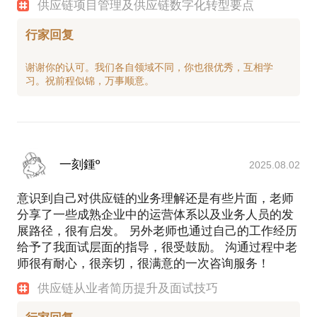
理、项目经理、咨询公司的高级咨询顾问等职务。涉
供应链项目管理及供应链数字化转型要点
及快消、电气、汽车零配件等行业。长于计划领域库
行家回复
存控制及供应链价值流精益改进，熟悉ERP系统并实
施上线；
谢谢你的认可。我们各自领域不同，你也很优秀，互相学
曾任职施耐德电气有限公司计划主管、供应链专家的
职务；约翰迪尔发动机工厂战术供应管理经理；诺维
汽车内饰件有限公司供应链经理；西门子（中国）有
限公司咨询高级顾问等职务。
项目经历：
经历超过三家工厂绩效改进快速案例，一个月内OTD
一刻鍾º
2025.08.02
从66.7%提高到99.5%，库存在金额4个月下降一半；
擅长VSM 分析，并从信息流和实物流的匹配上面快速
意识到自己对供应链的业务理解还是有些片面，老师
找到解决方案，解决企业的燃眉之急；
分享了一些成熟企业中的运营体系以及业务人员的发
施耐德苏州工厂供应链总体方案设计及实施，包括
展路径，很有启发。 另外老师也通过自己的工作经历
给予了我面试层面的指导，很受鼓励。 沟通过程中老
师很有耐心，很亲切，很满意的一次咨询服务！
供应链从业者简历提升及面试技巧