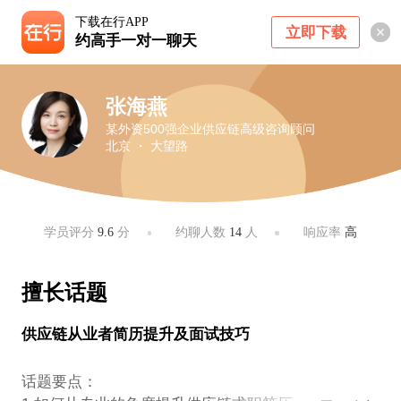
下载在行APP
立即下载
约高手一对一聊天
张海燕
某外资500强企业供应链高级咨询顾问
北京 ・ 大望路
学员评分
9.6
分
约聊人数
14
人
响应率
高
擅长话题
供应链从业者简历提升及面试技巧
​话题要点：