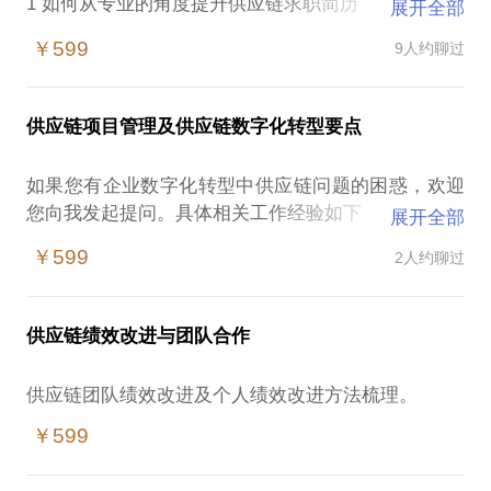
1 如何从专业的角度提升供应链求职简历
展开全部
2 供应链职位应聘问题解答-如何打动招聘官，如何回
￥599
9人约聊过
供应链项目管理及供应链数字化转型要点
如果您有企业数字化转型中供应链问题的困惑，欢迎
您向我发起提问。具体相关工作经验如下
展开全部
2000年开始使用SAP，曾任MM模块主用户
￥599
2人约聊过
2007年~2009年担任施耐德苏州工厂SAP系统上线实
施项目经理 荣获公司BRAVO二等奖
2010-2011 对施耐德北京工厂SAP系统需求预测改进
供应链绩效改进与团队合作
降低库存，荣获公司BRAVO二等奖
2011-2013做为战术主管负责某美资500强外企公司
SAP系统上线流程梳理，员工培训工作
2016年负责某德资外企SAP系统优化改进项目
￥599
2020年参与某互联网公司APS系统上线VSM流程梳理
工作