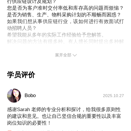
行供应链设计及规划？
您是否为客户准时交付率低和库存高的问题而烦恼？
是否为销售、生产、物料采购计划的不顺畅而困惑？
如果我们想从事供应链行业，该如何进行有效面试打
动招聘人员？
希望我能从多年的实际工作经验给予您解答。
解决问题的方法有很多种。有人擅长同时提出多种解
决方案，有人擅长根据现状找到症结，快速给出有效
切实可行的方案。没有好坏之分，看哪一种更适合
展开全部
你。我属于第二种。
学员评价
教育经历：
Bobo
2025.10.27
对外经济贸易大学，供应链管理专业；
辽宁大学MBA。
感谢Sarah 老师的专业分析和探讨，给我很多原则性
职业经历：
的建议和意见。也让自己坚信合规的重要性以及丰富
20多年外企500强供应链从业、管理、咨询经验，曾
岗位知识的必要性！
先后从事进出口报关、采购、计划、专家、供应链经