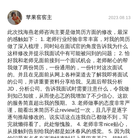
苹果窖窖主
2023.08.13
此次找海燕老师咨询主要是做简历方面的修改，最深
的感触如下： 1. 老师行业经验非常丰富，对我的简历
做了深入梳理，同时站在面试官的角度告诉我为什么
这样修改并提示我面试中有可能被问到的问题； 2. 恰
好我和老师见面前接到一个面试机会，老师耐心的帮
我做了两份简历，一份通用的，一份针对这次面试
的。并且在见面前从网上各种渠道去了解我即将面试
的公司，并讲重要资料分享给我。见面后帮我分析
JD，分析公司。告诉我面试时需要注意什么，令我做
到知己知彼，从而使忐忑的我增加了不少信心。这款
的服务简直超出我的预期。 3. 老师做事的态度非常严
谨，能看出来简历不止review过一次，且几乎是逐字
逐句推敲修改的。说实话这点连我自己都做不到，写
完就懒得看了。此处惭愧脸。 4. 老师非常nice贴心，
从接触到告别给我的都是如沐春风的感觉。 5. 因为我