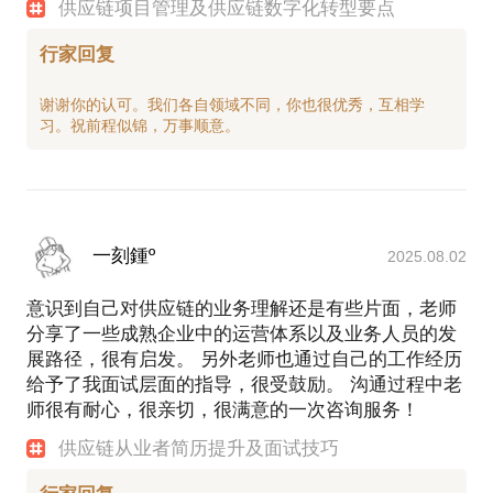
理、项目经理、咨询公司的高级咨询顾问等职务。涉
供应链项目管理及供应链数字化转型要点
及快消、电气、汽车零配件等行业。长于计划领域库
行家回复
存控制及供应链价值流精益改进，熟悉ERP系统并实
施上线；
谢谢你的认可。我们各自领域不同，你也很优秀，互相学
曾任职施耐德电气有限公司计划主管、供应链专家的
职务；约翰迪尔发动机工厂战术供应管理经理；诺维
汽车内饰件有限公司供应链经理；西门子（中国）有
限公司咨询高级顾问等职务。
项目经历：
经历超过三家工厂绩效改进快速案例，一个月内OTD
一刻鍾º
2025.08.02
从66.7%提高到99.5%，库存在金额4个月下降一半；
擅长VSM 分析，并从信息流和实物流的匹配上面快速
意识到自己对供应链的业务理解还是有些片面，老师
找到解决方案，解决企业的燃眉之急；
分享了一些成熟企业中的运营体系以及业务人员的发
施耐德苏州工厂供应链总体方案设计及实施，包括
展路径，很有启发。 另外老师也通过自己的工作经历
给予了我面试层面的指导，很受鼓励。 沟通过程中老
师很有耐心，很亲切，很满意的一次咨询服务！
供应链从业者简历提升及面试技巧