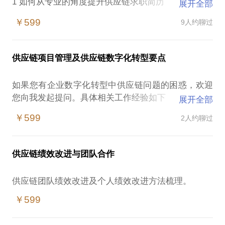
1 如何从专业的角度提升供应链求职简历
展开全部
2 供应链职位应聘问题解答-如何打动招聘官，如何回
￥599
9人约聊过
供应链项目管理及供应链数字化转型要点
如果您有企业数字化转型中供应链问题的困惑，欢迎
您向我发起提问。具体相关工作经验如下
展开全部
2000年开始使用SAP，曾任MM模块主用户
￥599
2人约聊过
2007年~2009年担任施耐德苏州工厂SAP系统上线实
施项目经理 荣获公司BRAVO二等奖
2010-2011 对施耐德北京工厂SAP系统需求预测改进
供应链绩效改进与团队合作
降低库存，荣获公司BRAVO二等奖
2011-2013做为战术主管负责某美资500强外企公司
SAP系统上线流程梳理，员工培训工作
2016年负责某德资外企SAP系统优化改进项目
￥599
2020年参与某互联网公司APS系统上线VSM流程梳理
工作