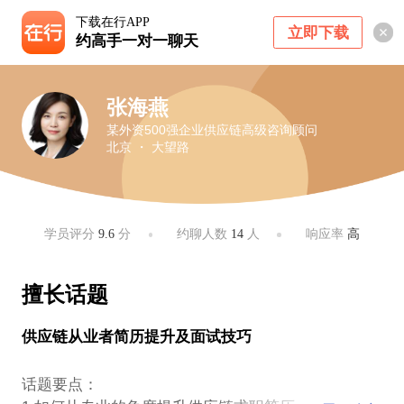
下载在行APP
立即下载
约高手一对一聊天
张海燕
某外资500强企业供应链高级咨询顾问
北京 ・ 大望路
学员评分
9.6
分
约聊人数
14
人
响应率
高
擅长话题
供应链从业者简历提升及面试技巧
​话题要点：