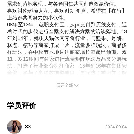
需求到落地实现，与各色同仁共同创造双赢价值。
喜欢讨论碰撞火花，喜欢创新拼博，希望在【在行】
上结识共同努力的小伙伴。
08年至13年，就职支付宝，从pc支付到无线支付，迎
着时代的步伐进行全案支付解决方案的洽谈落地。13
年到14年，就职天猫休闲零食行业，与坚果、月饼、
糕点、糖巧等商家打成一片，流量多样玩法，商品多
样玩法，在中秋节本地月饼商家增长率超出预期。双
11，双12期间与商家进行流量矩阵玩法及品类分层玩
法，打造了行业部分标杆商家；15年到16年在集团安
全部，参与了多项数据类项目，更深度了学习并了解
数据画像及人群定向，通过数据化运营实现app转化
展开全部
高效提升。17年至18年，转回到电商上游市场，就2b
平台的商业化流量平台进行建设，完成了从0到1的流
量平台建设，建立有效的监控和分析机制，规范和网
学员评价
站统一的平台数据指标，推动并建立“流量前端-后端
场景承接”的数据基层建设；18年到20年，回到天猫电
商主战场，协同行业&品牌&媒体等多方资源，共同就
33
2024.09.04
商业化流量进行分人群、分策略、分能力的商业化流