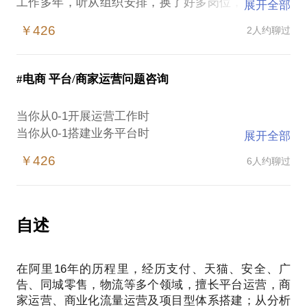
工作多年，听从组织安排，换了好多岗位，突然迷茫
展开全部
了？
￥426
2人约聊过
工作多年，没有找到自己的定位，不喜欢厌烦了？
进入职场迷茫期，现在的工作是否是自己的未来？
突然被优化了，何去何从？
#电商 平台/商家运营问题咨询
…………
等等各种职业定位问题。
当你从0-1开展运营工作时
工作16年，跨行跨岗多次的亲身实践，和你一起找到
当你从0-1搭建业务平台时
展开全部
节点定位问题，共同制定行动计划，全力出击。
当你规划营销宣传计划时
￥426
6人约聊过
当你指定商业化流量方案时
当你做业务复盘时
…………
带上你的疑惑和资料，我们实战性咨询沟通！
自述
在阿里16年的历程里，经历支付、天猫、安全、广
告、同城零售，物流等多个领域，擅长平台运营，商
家运营、商业化流量运营及项目型体系搭建；从分析