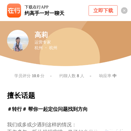
下载在行APP
立即下载
约高手一对一聊天
高莉
运营专家
杭州 ・ 杭州
学员评分
10.0
分
约聊人数
8
人
响应率
中
擅长话题
＃转行＃ 帮你一起定位问题找到方向
我们或多或少遇到这样的情况：