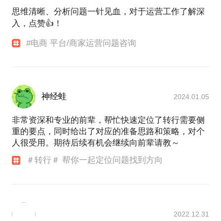
量多元化闭关，以共赢角度迭代创新，得到不错的流
思维清晰、分析问题一针见血，对于运营工作了解深
量转化及反响。20-22同城零售，打造小时达半日达的
入，点赞👍！
同城供给，实现本地化商品物流项目方案落地。22-24
菜鸟物流，打造人才发展学习平台0-2搭建及体系化营
#电商 平台/商家运营问题咨询
运，与政府共同完成物流技能人才评定和培养体系建
神经蛙
2024.01.05
非常资深和专业的前辈，帮忙快速定位了转行需要侧
重的要点，同时给出了对应的准备思路和策略，对个
人很受用。期待后续有机会继续向前辈请教～
＃转行＃ 帮你一起定位问题找到方向
2022.12.31