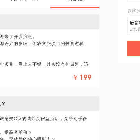
选择
语音
1对1
迎来了开发浪潮。
源差异的影响，但农文旅项目的投资逻辑、
些项目，看上去不错，其实没有护城河，适
找我聊聊，我专注于1000亩规模以下的农文
￥199
目有：十里芳菲钓源古村（井冈山干部学院
、十里芳菲南昌凤凰沟理想世界等，对地块
见解。
量？
旅消费C位的城郊度假型酒店，竞争对手多
、提高客单价？
合，形成新的核心吸引力？