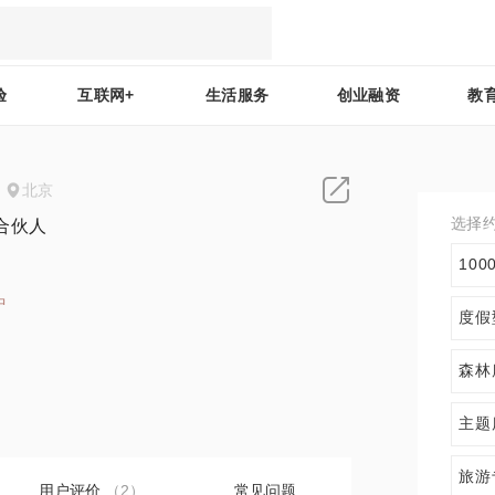
验
互联网+
生活服务
创业融资
教
北京
选择
合伙人
10
中
度假
2
森林
主题
旅游
用户评价
（2）
常见问题