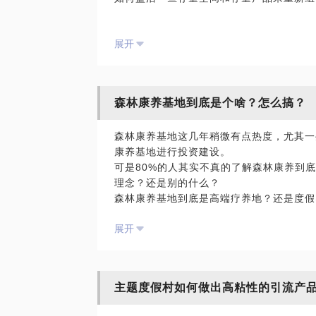
或许，我的经验能够帮到你。
展开
我在郑州江南春温泉酒店度假村、十里芳菲
用成本低、微体量、轻运营的自然文创型体
用体验单品为酒店客房销售提供了较强的引
森林康养基地到底是个啥？怎么搞？
来和我聊聊吧，你能了解到市面上任何课程
森林康养基地这几年稍微有点热度，尤其一
验。
康养基地进行投资建设。
可是80%的人其实不真的了解森林康养到
理念？还是别的什么？
森林康养基地到底是高端疗养地？还是度假
新事物？
展开
本人早在2014年就参与到北京园林局国
了，主笔过某省森林康养小镇评定细则。参
划与详细设计，如福建建工集团的中鸥森林
主题度假村如何做出高粘性的引流产
目，还参与过数10个政府财政投建的公益
路、踩过的坑、面临的风险、结构性难解的