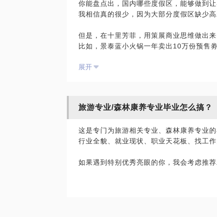
你能盘点出，国内哪些度假区，能够做到让
法的理论学习与案例实践，对于什么样的康
我相信真的很少，因为大部分度假区缺少高
家看见。
但是，在十里芳菲，用策展商业思维做出来
比如，景泰蓝小火锅一年卖出10万份预售
来和我聊聊吧，我帮你把森林康养领域的基
一桶200克的桂花西湖藕粉卖到40元的高
展开
一份普通下午茶，可以让城里的闺蜜团周周
.......
旅游专业/森林康养专业毕业怎么搞？
做为十里芳菲的运营合作伙伴，我能够为你
如果你是度假区运营者，如果你是产品经理
这是专门为旅游相关专业、森林康养专业的
让我告诉你如何低成本、快速、孵化出自己
行业全貌、就业现状、职业天花板、找工作
如果遇到特别优秀亮眼的你，我会考虑推荐