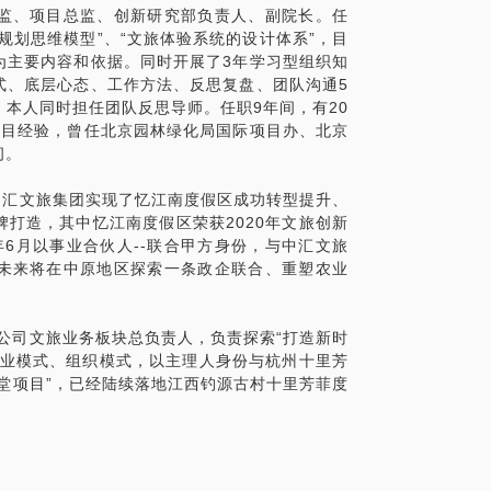
监、项目总监、创新研究部负责人、副院长。任
规划思维模型”、“文旅体验系统的设计体系”，目
为主要内容和依据。同时开展了3年学习型组织知
式、底层心态、工作方法、反思复盘、团队沟通5
本人同时担任团队反思导师。任职9年间，有20
项目经验，曾任北京园林绿化局国际项目办、北京
问。
伴中汇文旅集团实现了忆江南度假区成功转型提升、
打造，其中忆江南度假区荣获2020年文旅创新
年6月以事业合伙人--联合甲方身份，与中汇文旅
未来将在中原地区探索一条政企联合、重塑农业
限公司文旅业务板块总负责人，负责探索“打造新时
商业模式、组织模式，以主理人身份与杭州十里芳
堂项目”，已经陆续落地江西钓源古村十里芳菲度