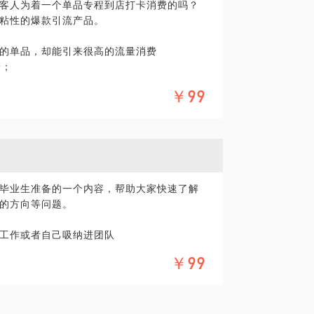
客人为着一个单品专程到店打卡消费的吗？
养型文旅项目最有投资价值，我有自己的独
粘性的爆款引流产品。
的单品，却能引来很高的流量消费
劵；
础信息都可以扫盲一遍。
价，却常常卖断货
￥99
来美拍
独家解读背后的流量密码。
，如果你是文旅营销从业者，来和我聊聊，
毕业生准备的一个内容，帮助大家快速了解
的品牌引流单品
的方向等问题。
工作或者自己吸纳进团队
￥99