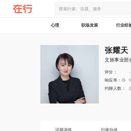
心理
职场发展
行业经
张耀天
文旅事业部
评分：
-
响应率：
约聊人数：
话题详情
行家自述