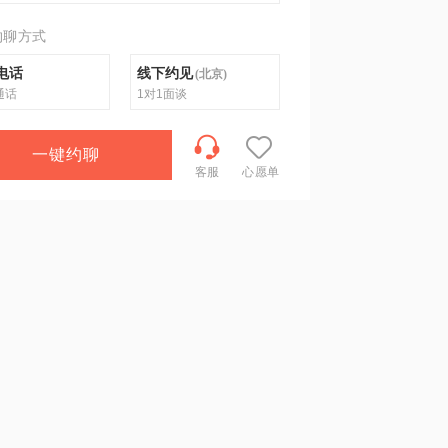
约聊方式
电话
线下约见
(
北京
)
通话
1对1面谈
一键约聊
客服
心愿单