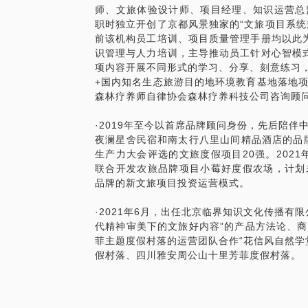
师、文旅体验设计师、项目经理、知识运营总
职时独立开创了京都风景独家的“文旅项目系统
前该机构员工培训、项目质量管理手册均以此
识管理与人力培训，主导推动员工针对心智模
项内容开展不同形式的学习、分享、刻意练习，
+国内知名生态旅游目的地环境教育基地落地
森林疗养师自律协会森林疗养科技公司咨询顾
·2019年至今以首席品牌顾问身份，先后陪
夜澜星舍民宿和南太行八里山间精品酒店的品牌
生产力大会评选的文旅度假项目20强。2021
联合开发农旅品牌项目小莓好度假农场，计划
品牌的新文旅项目投资运营模式。
·2021年6月，出任北京临界知识文化传播有
代精神审美下的文旅好内容”的产品方法论、
菲主题度假村落的运营团队合作“花信风自然学
假村落、四川雅安周公山十里芳菲度假村落。