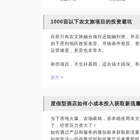
1000亩以下农文旅项目的投资避坑
目前只有农文旅融合项目还能融到资，并且
由于受到地区政策差异、市场条件差异、资
运营难度，差异也非常大。
有些项目，天生好基因，适合搞大搞深。有
合小投入。你会识别真正的好项目吗？可以
展开
旅项目的策划、设计、运营，参与主导的项
乡村振兴示范项目）、郑州小莓好度假农场
把握、资源价值定义、项目品牌定位有独道
度假型酒店如何小成本投入获取新流
当下营地火爆、农场吸睛，原本稳坐周末文
了，经营压力变大了！
如何通过产品和服务的微创新来获取新流量
如何盘活一些存量空间和存量产品来重新组