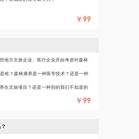
￥99
西溪主题度假村、十里芳菲钓源古村，尝试
验产品，在运营端开展了一系列成功尝试，
流作用。
、任何新闻都看不到的十里芳菲独家运营经
些地方文旅企业、医疗企业开始考虑对森林
底是啥？森林康养是一种医学技术？还是一种
养生文旅项目？还是一种别的我们不知道的
￥99
际项目办对森林疗法技术的研究和普及工作上
与过商业资本投资的森林康养基地项目的策
康养小镇、十里芳菲四川雅安周公山康养项
品？
型森林康养基地项目，深入了解其中的运作思
题，还积累了10年对日、韩、德国在森林疗