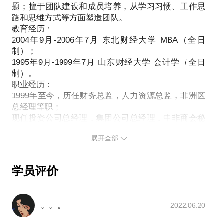
题；擅于团队建设和成员培养，从学习习惯、工作思
路和思维方式等方面塑造团队。
教育经历：
2004年9月-2006年7月 东北财经大学 MBA（全日
制）；
1995年9月-1999年7月 山东财经大学 会计学（全日
制）。
职业经历：
1999年至今，历任财务总监，人力资源总监，非洲区
总经理等职；
现任投资公司总经理，集团公司总经理，中非商会秘
书长，东北财经大学硕士生导师，东软信息学院创业
展开全部
导师等职，并兼任数家公司管理顾问；
精通财务管理，人力资源管理，管理标准化，项目评
估，战略规划等领域。总结建立“简单，有效”管理体
学员评价
系。
项目经历：
行家A：公司管理系统标准化整合与指导。为某板材
。。。
2022.06.20
企业（国内前三）管理标准提出完整解决方案并深度