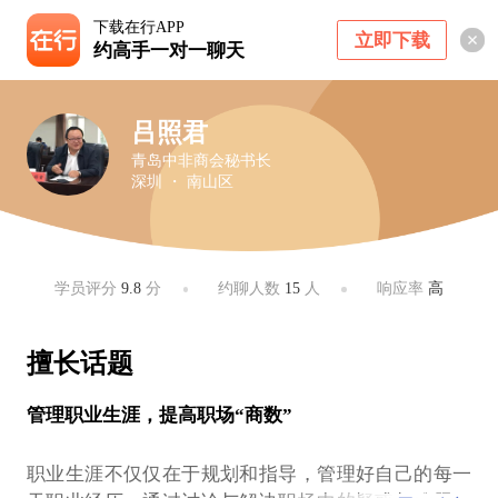
下载在行APP
立即下载
约高手一对一聊天
吕照君
青岛中非商会秘书长
深圳 ・ 南山区
学员评分
9.8
分
约聊人数
15
人
响应率
高
擅长话题
管理职业生涯，提高职场“商数”
职业生涯不仅仅在于规划和指导，管理好自己的每一