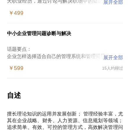
天职业经历，通过讨论与解决职场中的疑惑与难题，
展开全部
提高职场处置与应对能力更加贴近实战，更具有案例
￥499
效力，也更能“积小胜为大胜”，从而提高你职场“商
中小企业管理问题诊断与解决
话题要点：
企业怎样选择适合自己的管理系统和管理规模？
展开全部
怎样设计与评估中层干部？
￥599
15人约聊过
打造职业经理人的“四项基本原则”与个人规划相结
合；
自述
擅长理论知识的运用并发展创新； 管理经验丰富，尤
其在企业战略、财务、人力资源、信息规划等领域；
追求简单、有效、可控的管理方式，高效解决管理问