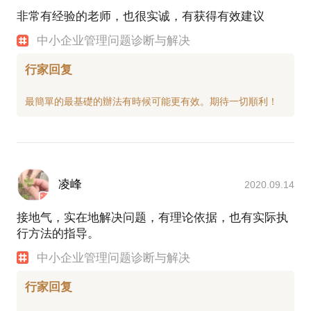
参与实施；
非常有经验的老师，也很实诚，有获得有效建议
行家B：为国内多所高校培训《个人职业发展》类课
程，为大商所等企业培训《有效管理》等课程；
中小企业管理问题诊断与解决
行家C：并专长于咨询顾问式解决中小企业全面管理
问题；
行家回复
行家D：专长于投资项目评估，预算审计，项目实施
策划。
媒体报道：
http://m.sohu.com/a/152633089_185039?
strategyid=00014
；
http://www.cbt.com.cn/sszx/4137.html
凌峰
2020.09.14
；
http://news.neusoft.edu.cn/2015/1013/5098.shtml
；
接地气，实在地解决问题，有理论依据，也有实际执
https://m.huanqiu.com/r/MV8wXzg5NDY0OTBfMzcxX
行方法的指导。
。
中小企业管理问题诊断与解决
行家回复