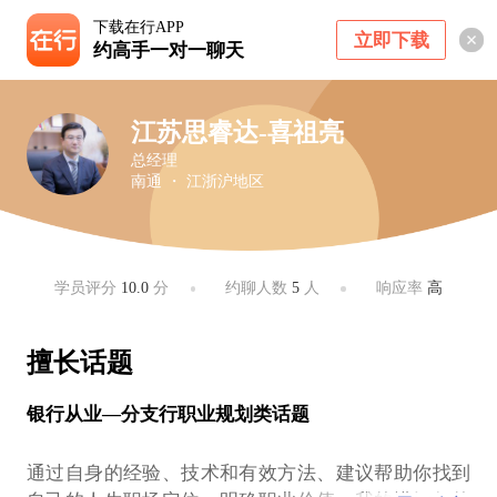
下载在行APP
立即下载
约高手一对一聊天
江苏思睿达-喜祖亮
总经理
南通 ・ 江浙沪地区
学员评分
10.0
分
约聊人数
5
人
响应率
高
擅长话题
银行从业—分支行职业规划类话题
通过自身的经验、技术和有效方法、建议帮助你找到