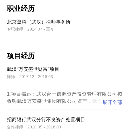
诉业务。代理过的婚姻家庭案件包括:
您通过正式途径签订相关的律师代理合同、顾问合同
公司制、合伙制、个人独资、个体工商户等企业类型
职业经历
4.是否对劳动报酬及其他劳动条件产生较大影响；
或其他形式的聘用合同。本话题内容及行家观点不代
之间的区别，才能防范好风险。
1、徐某某与姜某某因夫妻感情不合离婚纠纷一案，离
表平台观点，平台对话题内容不予担保，烦请知悉。
婚主要诉求:解除婚姻关系+房产分割；
北京盈科（武汉）律师事务所
5.劳动者是否能够胜任调整的岗位；
2、王某某与陈某某协议离婚纠纷一案，参与离婚当事
2. 虚高注册资本
专职律师 2014.07 - 至今
人双方离婚协议的起草、谈判和沟通；
6.工作地点作出不便调整后，用人单位是否提供必要
3、刘某某与陈某某抚养权和监护权纠纷一案，帮助当
许多企业主，喜欢虚高注册资本，以彰显“实力”，殊
协助或补偿措施等。
事人争取孩子抚养权以及前夫的工亡赔偿待遇；
不知是在给自己“埋雷”。
4、代理熊某某和刘某某分别去监狱、看守所等特殊场
项目经历
笔者结合劳动合同法及相关司法解释的有关律规定，
所出庭参与离婚诉讼，成功帮助当事人结束一段不幸
注册资本认缴制下，虽然股东享有出资期限利益，可
整理出来了用人单位可调岗的十大具体法定情形，供
婚姻关系，为委托人争取合法权益。
武汉“万安盛世财富”项目
一旦发生公司资不抵债等异常情况，出资期限将有“加
5、其他。
用人单位和劳动者自行参考。欲详细了解者可预约来
律师 2017.12 - 2018.03
速到期”的风险，股东将在认缴但未缴的出资范围内对
电咨询。作为一名深耕劳动法领域多年的专业律师而
外承担责任，“公司面纱”极易被撕破。
（囿于文章篇幅有限，部分案件又涉及当事人隐私不
言，建议用人单位在调岗时不要仅凭老板或者股东个
宜公开，在次不一一赘述。）
1.项目描述：武汉合一信源资产投资管理有限公司拟
人喜好，而不综合考虑实际情况，否则涉嫌违法调岗
3. 随意安排股权比例。
收购武汉万安盛世集团有限公司资产，武汉万安盛世
展开全部
就是搬起石头砸自己的脚，必要时可咨询专业律师提
值得一提的是，所参与或者代理婚姻家事案件，均取
集团有限公司名下“盛世财富项目”因涉嫌非法集资涉
前预防风险。
得了良好的法律效果和社会效果，深得当事人信赖和
许多企业主在设立公司时，不重视合理地分配股权工
及利益重大、复杂，且被列为武汉市2016年十大维稳
招商银行武汉分行不良资产处置项目
作，最后可能导致“公司僵局”、“企业失控”等严重后
项目之一，所在团队接受武汉合一信源资产投资管理
合作律师 2016.05 - 2018.09