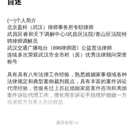
自述
用工自主权调整劳动者工作岗位或地点时，也要充分
法》和《信托法》的相关法律规定，我们总结了如下
业健康发展，律师会做得更好。
考虑劳动者的权益保障问题。
的防范措施：企业治理法律风险制度体系的设立、企
关于离婚的更多法律问题建议你提前准备好材料电话
业财务制度的规范、家庭财富提前传承、家族信托工
(一)个人简介
一、注册公司常见误区
咨询或者来所预约当面咨询！
★用人单位对员工单方调岗极易产生劳动争议实务中
具的运用、银行资金池的独立配备、人寿保险合同当
北京盈科（武汉）律师事务所专职律师
如何把握单方调岗尺度？
武昌区睿和天下调解中心/武昌区法院/青山区法院特
事人架构设计、夫妻财产约定运用、资产代持的安
1. 随意选择企业类型。
聘律师调解员
排、移民及境外资产的布局等应对技巧。
【在行郑重提示】：此话题内容仅为该行家在法律领
根据最高人民法院和人社部联合发布的第一批劳动人
武汉交通广播电台《896律师团》公益普法律师
不同类型企业，税负不同。个人独资企业/个体工商户
域的个人经验、意见或观点，仅供学员参考使用，亦
事争议典型案例中，案例14· 用人单位如何行使用工
连续多次荣获武汉市全市村（居）优秀法律顾问荣誉
最后，想说的是，无论我们的企业家们多么忙碌，都
无需缴纳企业所得税，其经营所得按5%-35%的超额
不具有任何法律效力。如您需要聘请律师，在行建议
自主权合法调整劳动者的工作岗位和地点，对用人单
称号
应该静下心来，与爱人一起商量商量，为家庭财富构
累进税率缴纳个人所得税；有限责任公司，经营所得
您通过正式途径签订相关的律师代理合同、顾问合同
位如何单方调岗具有重要参考价值。
筑一道防火墙，以保障家业永续，财富传承！
除需缴纳25%的企业所得税，股东分红时还需缴纳
或其他形式的聘用合同。本话题内容及行家观点不代
具有具有八年法律工作经验，熟悉婚姻家事领域各种
★实务中，岗位或工作地点调整的合理性一般考虑以
20%的个人所得税。
法律规定和典型案例裁判观点，具有丰富的案件诉讼
表平台观点，平台对话题内容不予担保，烦请知悉。
下因素：
PS:重要的事情说三遍:企业家一定要把家庭财产与企
代理经验，曾服务过上百起婚姻家庭案件咨询和离婚
业财产相隔离！！！更多法律实务操作，建议您可以
案件诉讼代理工作，擅长用非诉讼手段维护婚姻一方
考虑到税务问题，很多人首选了个独、个体户等形
1.是否基于用人单位生产经营需要；
约聊律师当面沟通。
或者双方当事人合法权益。
式。但是，个人独资企业/个体工商户/“一人公司”/合
伙企业，恐无法达到“人企风险隔离”的效果，易导致
2.是否属于对劳动合同约定的较大变更；
(二)专业领域
【在行郑重提示】：此话题内容仅为该行家在法律领
企业主被“无限追责”的严重后果。
主攻业务方向和擅长领域为：
展开全部
域的个人经验、意见或观点，仅供学员参考使用，亦
3.是否对劳动者有歧视性、侮辱性；
债权债务纠纷、公司纠纷、婚姻家庭纠纷等诉讼和非
不具有任何法律效力。如您需要聘请律师，在行建议
只有从行业、业务规模、税收等不同角度，全面理清