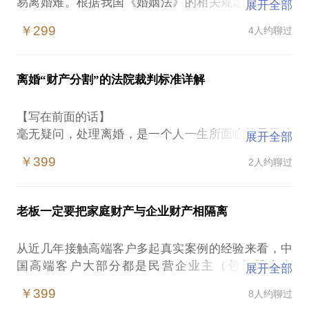
易离婚难。根据我国《婚姻法》的相关规定，男女双
展开全部
方达到法定婚龄，没有法定禁止结婚情形，可自愿申
￥299
4人约聊过
请登记结婚。但是，夫妻离婚需要婚姻法规定的离婚
的五种法定情形，法院判决离婚的关键是看夫妻感情
是否确已破裂。相爱不易，结婚更需要勇气和缘分。
离婚“财产分割”的法院裁判标准详解
离婚不仅关系到夫妻婚姻关系的解除，还涉及到子女
抚养权，以及共同财产分割，甚至共同债务的承担。
【写在前面的话】
除了个人幸福，婚姻关系更是关乎家庭和谐、社会稳
毫无疑问，处理离婚，是一个人一生所面临的最困难
展开全部
定。所以，在您婚姻出现危机或者您打算离婚的时
的挑战之一，没有一个单一的策略能减轻离婚带来的
候，建议您认真、冷静和全面思考一下，不要因为一
￥399
2人约聊过
痛苦和损失。人民法院对离婚案件的判案标准中，大
时冲动或者头脑发热错误离婚悔恨终身。如果夫妻感
部分朋友关心的就是“财产分割”。我是北京市盈科
情还没有完全破裂，或者夫妻感情虽有间隙但有和好
（武汉）律师事务所的专职律师，拥有超过七年的法
的可能建议给自己彼此一个重新开始。
老板一定要把家庭财产与企业财产相隔离
律工作经验。律师执业期间，我承办了相当数量的婚
（二）结婚要尽晚，离婚要趁早。当一份感情已经走
姻家庭的诉讼案件（包括离婚案件、继承案件等家事
到尽头，不管开头有多美好，在夫妻感情确已破裂或
从近几年接触高端客户多起真实案例的经验来看，中
案件），对我国法院特别是湖北地方法院系统处理离
者没有和好的可能情形下，建议您不要纠结，早日放
国高端客户大部分都是民营企业主（包括股东身
展开全部
婚案件的裁判尺度及司法惯例非常熟悉。如果您对离
手，给自己也给对方一个重新开始的机会，好聚好
份），他们在全身心投入到企业的经营管理中时，往
婚的相关法律问题有疑问，我可以给予您专业解答及
￥399
8人约聊过
散。关于子女抚养、夫妻共同财产分割（若有）问
往忽略一个重要问题，那就是家庭财富与企业经营之
建议。