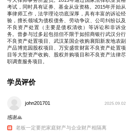
今天律师事务所盟员。2013年通过国家法律职业资格
2.责任描述：期间主要是为湖北清能投资发展集团有
考试，同时具有证券、基金从业资格。2015年开始从
限公司向襄阳新发地农副产品有限公司增资入股事宜
事律师工作，法学理论功底深厚，具有丰富的诉讼经
提供法律尽职调查法律服务和商务谈判，包括协助委
验，擅长领域为债权债务、劳动争议、公司纠纷以及
托人起草投资入股框架协议（谅解备忘录）、进场法
不良资产处置（主要是债权清收）等诉讼和非诉业
律尽职调查、协助委托公司和目标公司签署一些列相
务。曾参与过多起包括但不限于如招商银行武汉分行
不良资产处置项目、武汉某国企收购襄阳新发地农副
产品博览园股权项目、万安盛世财富不良资产处置项
目等大型资产收购、股权并购项目和不良资产法律尽
学员评价
john201701
2025.09.02
感谢🙏
老板一定要把家庭财产与企业财产相隔离