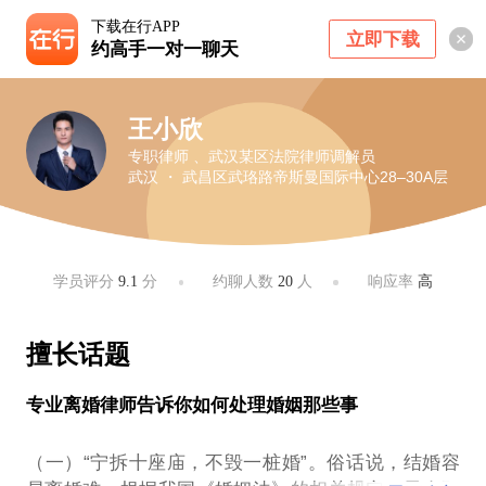
下载在行APP
立即下载
约高手一对一聊天
王小欣
专职律师 、武汉某区法院律师调解员
武汉 ・ 武昌区武珞路帝斯曼国际中心28–30A层
学员评分
9.1
分
约聊人数
20
人
响应率
高
擅长话题
专业离婚律师告诉你如何处理婚姻那些事
（一）“宁拆十座庙，不毁一桩婚”。俗话说，结婚容