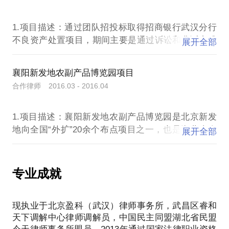
果，或者说随意公款私用、随意报销、公款消费导致
有限公司委托主要对目标公司名下及其子公司资产进
公司股东对公司债务承担连带责任。
行尽职调查和专项法律服务。
1.项目描述：通过团队招投标取得招商银行武汉分行
4. 随意设立多家公司……
不良资产处置项目，期间主要是通过诉讼和非诉方式
展开全部
完成招行委托案件的债务催收工作，与相关法院建立
那么，在公司成立注册时有哪些陷阱和错误是发起人
了良性互动的关系，债务清收成绩显著，第一年催收
襄阳新发地农副产品博览园项目
不能犯的？能否成立一人有限责任公司或者夫妻公
回款近500万，第二年催收回款近1000万，连续两年
合作律师 2016.03 - 2016.04
司？关联公司董监高能否交叉任职，公司法定代表人
荣获招行武汉分行不良资产处置“优秀律师事务所”荣
如何选任？股权代持协议如何起草和安排……这些问
誉称号。
题都是我们在注册成立公司时不能忽视的问题。
1.项目描述：襄阳新发地农副产品博览园是北京新发
2.责任描述：负责具体案件的起诉、开庭、保全、结
地向全国“外扩”20余个布点项目之一，也是湖北省人
案以及上门评估、强制执行等相关诉讼工作，基本涵
展开全部
民政府、襄阳市委、市政府重点招商引资开发项目。
本项目通过拆迁项目区内所有老建筑、平整土地，集
约、整合区内土地资源，建立集约化蔬菜、水果聚集
专业成就
地，以保障襄阳“南菜北运”、“湖北农副产品进京”。同
时，本项目还纳入了襄阳市“两改两迁”战略的重点项
现执业于北京盈科（武汉）律师事务所，武昌区睿和
目之中，是承接老市区内迁出的千余家商户的指定项
天下调解中心律师调解员，中国民主同盟湖北省民盟
目。