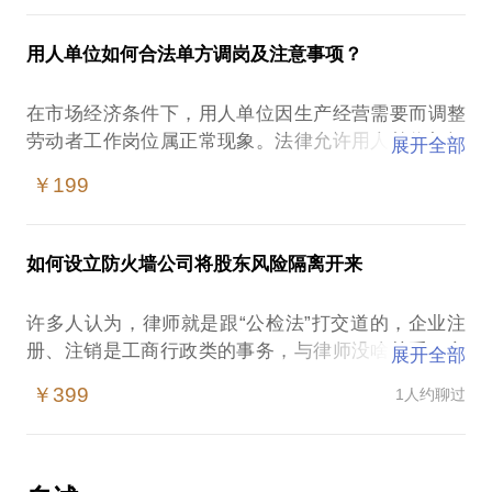
题，建议能够协商的尽量协商解决，协商不成的可通
间需要设立一道防火墙。否则，很有可能会导致企业
过到法院起诉离婚。
牵连家庭，最后连最基本的家庭财富失去保障。
【学员通过本话题能学到哪方面的知识】
用人单位如何合法单方调岗及注意事项？
更多关于婚姻感情和离婚问题可预约律师详细咨
1、我国《婚姻法》及相关法律对离婚时夫妻共同财产
询！！！
【典型法律风险】
范围和认定、夫妻个人财产范围和认定；
在市场经济条件下，用人单位因生产经营需要而调整
1、个人帐户收取企业往来经营款，导致刑事、民事双
2、离婚共同财产分割的一般原则、离婚后房产归属问
劳动者工作岗位属正常现象。法律允许用人单位根据
【在行郑重提示】：此话题内容仅为该行家在法律领
展开全部
重法律责任
题；
自身生产经营需要，合理调整劳动者的工岗位及工作
域的个人经验、意见或观点，仅供学员参考使用，亦
￥199
3、一方婚前个人房产，离婚时婚后共同还贷及其增值
地点，不仅有利于维护用人单位经营发展，也有利于
不具有任何法律效力。如您需要聘请律师，在行建议
2、企业融资由股东个人或家庭承担无限连带担保责
部分如何认定、分割；
劳动关系稳定。
您通过正式途径签订相关的律师代理合同、顾问合同
任，引发家财赔光后果
4、离婚共同债务承担、离婚时过错损害赔偿以及经济
或其他形式的聘用合同。本话题内容及行家观点不代
如何设立防火墙公司将股东风险隔离开来
补偿等相关问题。
但需要注意的是，如果支持用人单位对岗位或工作地
表平台观点，平台对话题内容不予担保，烦请知悉。
3、家庭财富无条件的为企业“输血”，导致企业一旦出
点进行不合理调整必然侵害劳动者合法权益，劳动者
现风险，则家财尽失
许多人认为，律师就是跟“公检法”打交道的，企业注
【学员可以结合自己的实际情况准备问题】
可依法请求继续履行劳动合同或补偿工资差额，甚至
册、注销是工商行政类的事务，与律师没啥关系，交
法院判决离婚的关键因素是夫妻感情“确已破裂”，具
展开全部
有权提请仲裁确认用人单位变相违法解除劳动合同。
4、企业家婚风险不仅导致流失巨额财富，也会为控制
给代办公司处理就好啦。
体判断标准就是婚姻法规定的五种法定情形；夫妻共
￥399
1人约聊过
经营企业造成冲击
同财产认定的关键是财产的和取得时间；如何处理房
对于用人单位来说，在生产经营或管理调整时，首先
实际上，上述观点是不正确的。企业注册、注销事
屋所有权归属问题：
应当选择与劳动者充分协商，尽量通过变更或补充签
【防范措施】
务，涉及大量法律风险，律师能够从诸多执行、诉讼
双方对夫妻共同财产中的房屋价值及归属无法达成协
订劳动合同方式完成调整；若未能协商一致，在基于
在实践工作中，结合《民法典》《公司法》《保险
案件反向思考，从源头上防范内、外部风险，促进企
议时，人民法院按按照不同情形分别处理。