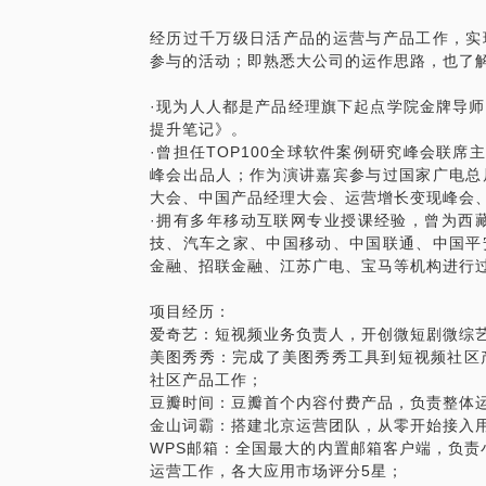
PS：希望在申请约见时，可以明确描述从
题；我们可以在有限时间内有针对性地解决
经历过千万级日活产品的运营与产品工作，实
PS：希望在申请约见时，可以明确描述从
参与的活动；即熟悉大公司的运作思路，也了解
题；我们可以在有限时间内有针对性地解决
·现为人人都是产品经理旗下起点学院金牌导
提升笔记》。
·曾担任TOP100全球软件案例研究峰会联席主
峰会出品人；作为演讲嘉宾参与过国家广电总
大会、中国产品经理大会、运营增长变现峰会、
·拥有多年移动互联网专业授课经验，曾为西
技、汽车之家、中国移动、中国联通、中国平
金融、招联金融、江苏广电、宝马等机构进行
项目经历：
爱奇艺：短视频业务负责人，开创微短剧微综艺
美图秀秀：完成了美图秀秀工具到短视频社区
社区产品工作；
豆瓣时间：豆瓣首个内容付费产品，负责整体
金山词霸：搭建北京运营团队，从零开始接入
WPS邮箱：全国最大的内置邮箱客户端，负责小
运营工作，各大应用市场评分5星；