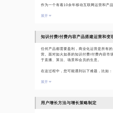
作为一个有着10余年移动互联网运营和产品
网、AI几波科技大潮。想想自己，曾经在
解决问题包括但不限于：
展开
就像打杂的一样，别人不做的事情你都要去
运营人员的核心竞争力是什么？运营与产品
有什么提高呢？后来换了个新环境，发现其
运营人应该具备哪些能力？增长策略怎么定
运营、产品、增长相关的问题，我们一起来
之后，老陈花了很长时间和一位前辈做了沟
知识付费/付费内容产品搭建运营和变
的意义，你要做的是想明白你现在做事情的
的服务，是否还有其他的机会或者优化的空
任何产品都需要盈利，商业化运营是所有的
做好做极致以后，你再去做其他工作才可能
陈辉，国内资深互联网运营专家，10余年
营。面对如火如荼的知识付费/付费内容市
会。”一番话点醒了我，也点燃了心中的各种
营副总裁。曾先后就职于新浪、掌阅、金山
于直播、算法、场景和会员的生意。
营经理、运营总监、产品总监、副总经理等职
于是，老陈就这么一步步走过来了——从初
词霸、WPS邮箱、豆瓣、美图等产品。经
在这过程中，您可能遇到以下难题，比如：
组建运营团队负责全盘运营，到后来做了完
过每日数百万运营收入，组织过百万用户同
· 什么产品适合做知识付费产品？
0来年的运营整理了出来，浓缩在我的《运
也了解从0到1的运营方法。现为人人都是
展开
· 是做知识付费平台还是做内容提供方？
《运营攻略：移动互联网产品运营提升笔记
· 要做好知识付费产品的运营需要具备什么
本次交流适用于职场3年左右运营工作经历
· 如何通过知识付费进行可持续的变现？
工。若为在校大学生，则至少具有实习经验
PS：希望在申请约见时，可以明确描述从
· 付费内容的未来需要怎么走？
交流内容包括：
题；我们可以在有限时间内有针对性地解决
用户增长方法与增长策略制定
· 付费内容产品如何搭建与运营？
· 各类不同运营岗位的成长规划；
· 如何从普通员工成长为主管、经理等；