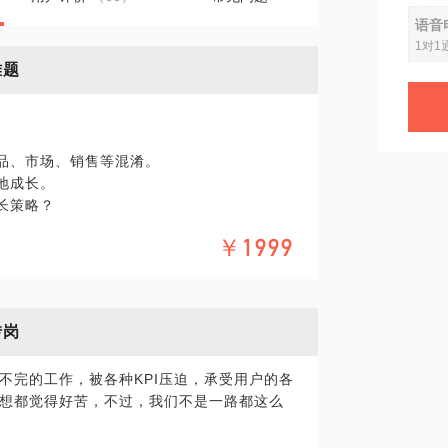
语音
1对1
难题
产品、市场、销售等混淆。
地成长。
长策略？
￥1999
。
运营战略。
转岗
人员提供建议：
了解什么是运营，自己加入的运营岗位是运营的
不完的工作，被各种KPI压迫，承受用户的各
想都觉得好苦，不过，我们不是一路都这么
人，告诉他们在什么时候扩展运营业务，了解运
职场的发展方向；
户、产品，在运营战略上给予分析与建议。