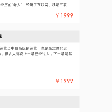
经历的“老人”，经历了互联网、移动互联
刚进入这个行业1，2年时也很迷惘，觉得运营
￥1999
做；感觉每天都在重复一样的事情，究竟会
到底有什么不同？如何实现运营目标？高级
实还是会有一样的情况。
？短视频产品如何搭建与运营？
想办法解决。
通，前辈和我说：“其实每一项工作都有背后
现
目的是什么，每天做的事情是否为了这个目
间。只有你多动脑筋钻研，把你手里的工作
运营当中最高级的运营，也是最难做的运
会有生效。领导也才可能给你更多的机
移动互联网运营与产品经验，现任美图秀秀运
场，很多人都说上半场已经过去，下半场是基
“激情”。
、豆瓣等多家知名移动互联网公司，历任运
，负责过新浪读书、掌阅iReader、金山
级的运营，到负责某个产品的运营，到后来
历过千万级日活产品的运营与产品工作，实现
整的产品工作……一直到有机会把自己这么1
时参与的活动；即熟悉大公司的运作思路，
营攻略》中。
产品经理旗下起点学院金牌导师，著有畅销书
￥1999
》。
要素？
的，或面临职业转型选择的同学，管理岗位员
。
业经验和背景，以及想要交流探讨的具体话
问题。