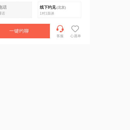
电话
线下约见
(
北京
)
通话
1对1面谈
一键约聊
客服
心愿单