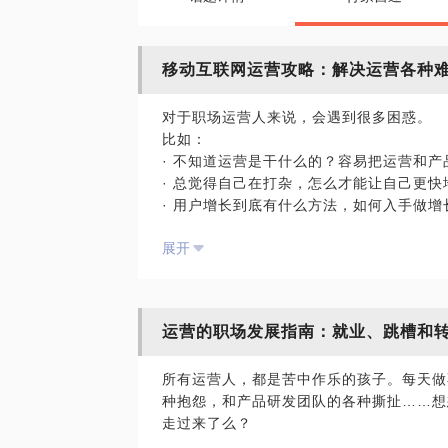
移动互联网运营攻略：解决运营各种
对于职场运营人来说，会遇到很多困惑。
比如：
· 不知道运营是干什么的？容易把运营和
· 总觉得自己在打杂，怎么才能让自己更快
· 用户增长到底有什么方法，如何入手做增
· 短视频社区产品该如何运营？
展开
· 会员产品如何搭建与运营？
· 公司给了运营目标，不知道如何分解完成
· 或者到了管理层，如何制定合理的产品和
运营的职场发展指南：就业、跳槽和
我根据我的经验，为不同阶段的互联网运营
0-3岁的运营人：提供运营的整体概述，
所有运营人，都是苦中作乐的孩子。每天做
哪一部分，以及未来的发展方向；
种抱怨，和产品研发团队的各种撕扯……想
4-6岁的运营人：对于想提高自己的运营
走过来了么？
营的内容和目标，应该如何提升自己，以及
6岁以上中高层运营管理者：根据市场和用