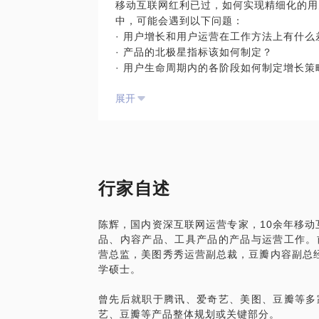
移动互联网红利已过，如何实现精细化的用
作为一个有着10余年内容型产品的运营人
· 如何选择一家合适的公司：到底去BAT
中，可能会遇到以下问题：
的基础、方式和运营提升方法。内容包括但
· 如何选择行业和岗位：想换行业或者转岗
· 用户增长和用户运营在工作方法上有什么
的难题，我们一起来想办法解决。
· 直接推荐猎头资源；
· 产品的北极星指标该如何制定？
· 其他的职场问题……
· 用户生命周期内的各阶段如何制定增长策
项目经历：豆瓣时间：豆瓣首个内容付费产
· 用户拉新、激活、留存、转化、召回如何
搭建北京运营端对，从零开始接入用户运营
展开
· 目前最先进的公司是如何实现用户增长的
邮箱客户端，负责所有的产品和运营工作，各
· 短视频社区产品作为最主要的增长主力
了掌阅iReader改版，版本被诸多客户
陈辉，国内资深互联网运营专家，10余年
· 各家都在做会员产品，我负责的产品是
两倍；出版运营书籍《运营攻略:移动互联
营副总裁。曾先后就职于新浪、掌阅、金山
这些对于增长来说，最为关键的问题，都将
营经理、运营总监、产品总监、副总经理等职
南。
词霸、WPS邮箱、豆瓣、美图等产品。经
过每日数百万运营收入，组织过百万用户同
行家自述
陈辉，国内资深互联网运营专家，10余年
也了解从0到1的运营方法。现为人人都是
营副总裁。曾先后就职于新浪、掌阅、金山
《运营攻略：移动互联网产品运营提升笔记
陈辉，国内资深互联网运营专家，10余年移动
陈辉，国内资深互联网运营专家，10余年
营经理、运营总监、产品总监、副总经理等职
品、内容产品、工具产品的产品与运营工作。
营副总裁。曾先后就职于新浪、掌阅、金山
词霸、WPS邮箱、豆瓣、美图等产品。经
PS：希望在申请约见时，可以明确描述从
营总监，美图秀秀运营副总裁，豆瓣内容副总
营经理、运营总监、产品总监、副总经理等职
过每日数百万运营收入，组织过百万用户同
题。
学硕士。
词霸、WPS邮箱、豆瓣、美图等产品。经
也了解从0到1的运营方法。现为人人都是
过每日数百万运营收入，组织过百万用户同
《运营攻略：移动互联网产品运营提升笔记
曾先后就职于腾讯、爱奇艺、美图、豆瓣等多
也了解从0到1的运营方法。现为人人都是
艺、豆瓣等产品整体规划或关键部分。
《运营攻略：移动互联网产品运营提升笔记