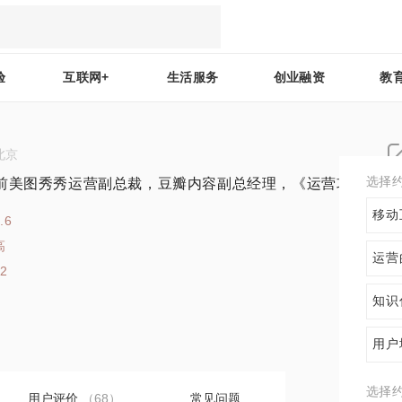
验
互联网+
生活服务
创业融资
教
北京
选择
前美图秀秀运营副总裁，豆瓣内容副总经理，《运营攻略》作
移动
.6
高
运营
92
知识
用户
选择
用户评价
（68）
常见问题