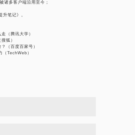
，版本被诸多客户端沿用至今；
提升笔记》。
么走（腾讯大学）
（搜狐）
阶？（百度百家号）
TechWeb）