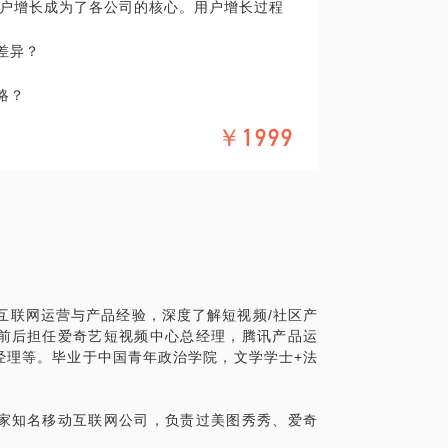
户增长成为了各公司的核心。用户增长过程
，我可以为你解答通过知识付费要实现商业化
还是去创业公司？
不限于：运营产品市场模式你在运营中遇到
怎么办？
差异？
略？
品，负责整体运营和产品优化；金山词霸：
更有效？
和商业化运营；WPS邮箱：全国最大的内置
￥1999
？
大应用市场评分5星；掌阅iReader：完成
，如何搭建与实现运营。
端沿用至今；手机新浪读书：实现收入一年连翻
移动互联网运营与产品经验，现任美图秀秀运
否适合搭建会员体系？
网产品运营提升笔记》。
、豆瓣等多家知名移动互联网公司，历任运
在此次沟通中，获得明确的答案与操作指
，负责过新浪读书、掌阅iReader、金山
历过千万级日活产品的运营与产品工作，实现
时参与的活动；即熟悉大公司的运作思路，
移动互联网运营与产品经验，现任美图秀秀运
产品经理旗下起点学院金牌导师，著有畅销书
、豆瓣等多家知名移动互联网公司，历任运
》。
互联网运营与产品经验，深度了解短视频/社区产
移动互联网运营与产品经验，现任美图秀秀运
，负责过新浪读书、掌阅iReader、金山
前后担任爱奇艺短视频中心总经理，腾讯产品运
、豆瓣等多家知名移动互联网公司，历任运
历过千万级日活产品的运营与产品工作，实现
业经验和背景，以及想要交流探讨的具体话
经理等。毕业于中国青年政治学院，文学学士+法
，负责过新浪读书、掌阅iReader、金山
时参与的活动；即熟悉大公司的运作思路，
历过千万级日活产品的运营与产品工作，实现
产品经理旗下起点学院金牌导师，著有畅销书
时参与的活动；即熟悉大公司的运作思路，
》。
家知名移动互联网公司，负责过美图秀秀、爱奇
产品经理旗下起点学院金牌导师，著有畅销书
》。