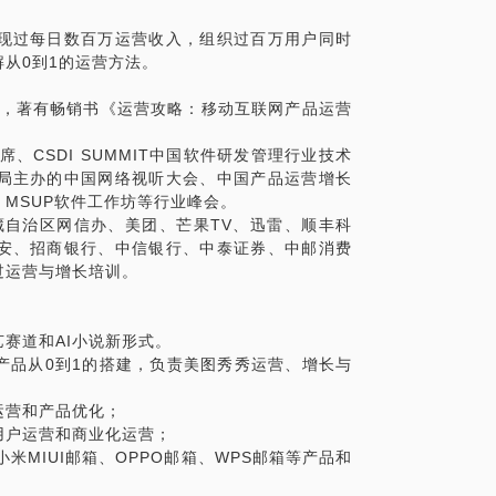
业经验和背景，以及想要交流探讨的具体话
问题。
现过每日数百万运营收入，组织过百万用户同时
业经验和背景，以及想要交流探讨的具体话
从0到1的运营方法。​
问题。
师，著有畅销书《运营攻略：移动互联网产品运营
席、CSDI SUMMIT中国软件研发管理行业技术
局主办的中国网络视听大会、中国产品运营增长
MSUP软件工作坊等行业峰会。
藏自治区网信办、美团、芒果TV、迅雷、顺丰科
安、招商银行、中信银行、中泰证券、中邮消费
过运营与增长培训。
赛道和AI小说新形式。
产品从0到1的搭建，负责美图秀秀运营、增长与
运营和产品优化；
用户运营和商业化运营；
米MIUI邮箱、OPPO邮箱、WPS邮箱等产品和