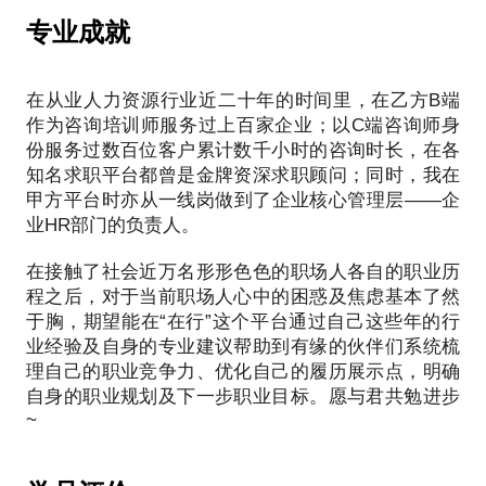
泛，坚持阅读及原创写作（微信公众号：借假修真的
己性格特质中的不活跃地带，有意识的开放的去认识
专业成就
一个职场轻咨询，稳住职业生涯路，这个idea你值得
思考熊）
它、接纳它，从而能够有意识的去调整它，做到欣赏
【在行愿景】：希望通过自己在各行业人力资源的经
自己、理解他人，大大提高在社交、团队合作、职业
验积累，帮助各位求职者：理清职业发展思路、明确
在从业人力资源行业近二十年的时间里，在乙方B端
规划、婚姻生活中自己最大的幸福感！而对于组织的
职位亮点、赋能未来职业发展（选赛道、巧避坑、多
作为咨询培训师服务过上百家企业；以C端咨询师身
团队建设也是一样，了解个体的特性是解决团队任何
赚钱）
份服务过数百位客户累计数千小时的咨询时长，在各
问题的第一步，同时如何基于不同性格类型的团队成
知名求职平台都曾是金牌资深求职顾问；同时，我在
培训认证：
员做好融入和建立信任，MBTI都是一个极佳的抓手和
甲方平台时亦从一线岗做到了企业核心管理层——企
【全球生涯规划师】-CCE（USA）
切入点。
业HR部门的负责人。
【学习敏锐度授证】-Korn Ferry（USA，
NYSE:KFY）
在接触了社会近万名形形色色的职场人各自的职业历
【MBTI授证培训】-Skill&Will（USA&HK）
在当前活跃再国内管理咨询、培训及职业生涯规划领
程之后，对于当前职场人心中的困惑及焦虑基本了然
【PMP项目管理师认证】-PMI（USA）
于胸，期望能在“在行”这个平台通过自己这些年的行
域合格优秀的MBIT施测师也就约200位，我也是其中
【CEIBS中欧国际商学院】人员与组织发展、发展组
业经验及自身的专业建议帮助到有缘的伙伴们系统梳
的一位，自2011年接受认证以来一直在为团队和个人
织能力，推动战略实施
理自己的职业竞争力、优化自己的履历展示点，明确
做MBIT的专业施测与解读分析，相互受益，共同成
【Linkage】MOT授证培训
自身的职业规划及下一步职业目标。愿与君共勉进步
长。
【AG】PSC 专业销售辅导、PSS专业销售技巧
教育背景：
欢迎有兴趣和有需求和个人和企业团队的朋友下单约
【上海交通大学（985统招）】硕士：工商管理