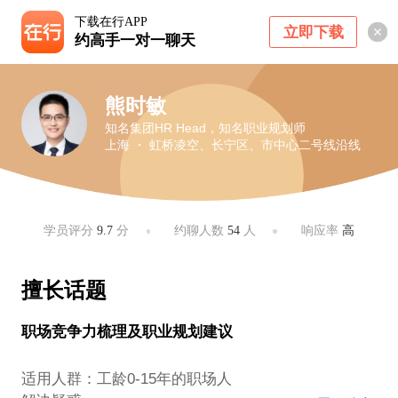
下载在行APP
立即下载
约高手一对一聊天
熊时敏
知名集团HR Head，知名职业规划师
上海 ・ 虹桥凌空、长宁区、市中心二号线沿线
学员评分
9.7
分
约聊人数
54
人
响应率
高
擅长话题
职场竞争力梳理及职业规划建议
适用人群：工龄0-15年的职场人