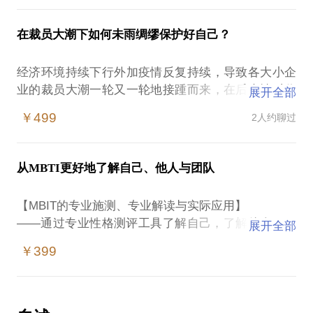
或者这次土鸡变凤凰，鲤鱼跃入了龙门？
30-45分钟专业轻咨询，尽力筹备不后悔，稳住关键面
系统了解自身在当前服务行业及专业领域的竞争力指
试路！
在裁员大潮下如何未雨绸缪保护好自己？
数；
To be or not to be, that is the question! 是跳，还是不
找到下一步提升自我价值的方向和奋斗目标；
跳，这是个问题。快让资深职业规划师，15+年HR专
经济环境持续下行外加疫情反复持续，导致各大小企
优化自己当前履历的专业展示，凸显自身优势和亮
家以【真实身边案例、丰富实战经验，专业咨询工
业的裁员大潮一轮又一轮地接踵而来，在后疫情时代
点；
展开全部
具】帮您好好分析一下吧！
下的我们，始终笼罩在裁员的阴霾下担惊受怕心神不
明确下一次跳槽/创业时机，清晰自身职业规划及落地
￥499
2人约聊过
宁，担心着自己哪天一个不小心就“被失业”了...
执行步骤；
15-30分钟专业轻咨询，稳住职业生涯路，这个idea你
了解当前求职的主流渠道及自我推广方式，以专业技
*试用期马上到期了，突然告诉你要来一个述职或突然
巧管理与猎头的沟通；
从MBTI更好地了解自己、他人与团队
告诉你可能不合适...
学会以专业的面试表现打动心仪公司的面试官，提升
*绩效评估面谈期间自我认知与上级反馈的结果差距太
几率斩获梦寐以求的offer；
【MBIT的专业施测、专业解读与实际应用】
大难以接受...
更多意想不到的收获等您来自己挖掘开发。
——通过专业性格测评工具了解自己，了解他人，了
展开全部
*公司或部门正在筹备组织大调整，你所在的团队被牵
解团队
扯其中...
￥399
*不知什么情况就告知要被调岗或被降职甚至要被降
MBTI是当今世界上应用最广泛的个性类型指标测试工
薪...
在从业人力资源行业十多个年头里，做过乙方咨询培
具，有着充分且优质的科研成果支持，它已经被翻译
*想尝试内部转岗发展，但有些敏感，怎么做才最妥
训师服务过上百家企业，也做过甲方HR从一线做到了
成近20种世界主要语言，每年世界范围内有约300-