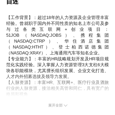
自述
当...
部门负责人；在接触了社会近万名形形色色的职场人
500万人使用MBTI测评工具，其中不乏许多世界500强
*空降了新老板，据说要带人来，心好方...
各自的职业历程之后，对于当前职场人心中的困惑及
的大型企业。
*自己空降管理新团队后，发现有心机刺头下属总想串
焦虑基本了然于胸，期望能在“在行”这个平台通过自
【工作背景】：超过18年的人力资源及企业管理丰富
权谋划夺位闹事反正就是要赶你走...
己这些年的行业经验及自身的专业建议帮助到有缘的
经验。曾就职于国内外不同性质的知名上市公司及参
MBTI可以用于发现你自己所倾向的思考和行为方式.
*突然被告知所在的项目暂停、项目提前结束，部门解
伙伴们系统梳理自己的职业竞争力、优化自己的履历
与过各类互联网+创业项目：
了解我们的性格倾向则能够帮助在以下领域更好的发
散，办公室撤点...
展示点，明确自身的职业规划及下一步职业目标。愿
51JOB（NASDAQ:JOBS）、携程集团
展:
*所在公司或部门已开始变相花式裁员，企图通过非正
与君共勉。
（NASDAQ:CTRP）、华住酒店集团
常手腕，逼员工自动离职...
（NASDAQ:HTHT）、登士柏西诺德集团
－ 发展领导风格
（NASDAQ:XRAY）、上海通用汽车等知名企业。
一次平台付费，终身职业伴侣
－ 改善人际关系
【专业能力】：丰富的HR战略规划开发及HR项目规
期望我们的约谈能帮您找到自己内心的驱动力及对自
－ 从团队中获得更多
范化实践经验。深入掌握人力资源管理3大支柱6大模
如果您正在经历或遭遇以上的种种场景，建议您可以
性的认可和信心！
－ 规划你的职业生涯
块各职能模块，尤其擅长组织发展、企业文化打造、
尝试一下该【咨询产品】，作为一名在各类公司牵头
－ 成为更好的合作伙伴
人才内外招募选拔及领导力发展。
裁过累积四五千人的资深HR，思考熊将亲自下场帮助
－ 从生活中得到更多感悟和洞察
【人脉资源】：丰富HR、互联网+、医疗行业及酒旅
你面对职业危机，提前做好多手准备，合情合理合法
行业的人脉资源，接洽相关高管和同仁，具有宽广的
且专业有力的去应对企业花式变相的“裁员手法和PUA
格局和视角
MBTI的测评结果一般有三大运用:个人职业发展、婚
套路”，助你一臂之力拿到更合理合情合你心愿的经济
【性格品质】：高度诚信及敬业、善于沟通、敢于担
姻咨询、团建融合。一个人要想开始真正的成长和突
补偿金，将“社会毒打”对自己的身心伤害降到最低且
展开全部
当。有自己坚定信仰以及价值观准则
破，最重要的是先要清楚的认识自己：认识到自己的
心情愉悦的开展下一段旅程！
【兴趣爱好】：推崇长期主义，终生学习，爱好广
与生俱来的优势地带，建立自信与自我欣赏；了解自