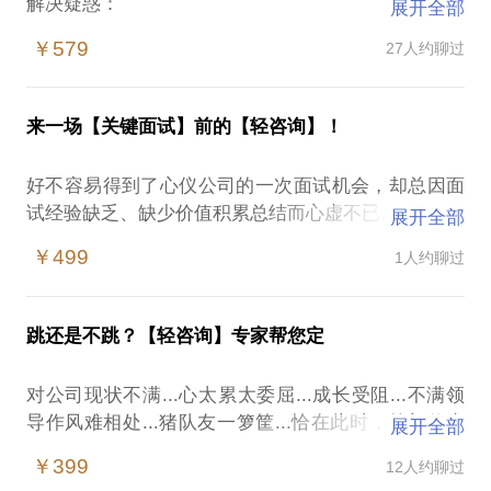
解决疑惑：
展开全部
￥579
27人约聊过
您想了解自己能力在当前社会定位么？
您在您的行业及专业领域是否具足一定的职业竞争力
呢？
来一场【关键面试】前的【轻咨询】！
关于当前的工作，您已经多久没有自我价值提升了
呢？
好不容易得到了心仪公司的一次面试机会，却总因面
关于下一次的跳槽，您到底想清楚了么？
试经验缺乏、缺少价值积累总结而心虚不已...
展开全部
职场里的每一次的抉择，我们其实都在制作自己的履
历，您当前的履历还漂亮么？
￥499
1人约聊过
如何做一个适合自己特色的自我介绍？怎样才能在看
我应该去哪里上传及投递简历呢？
似平庸的资历中找到各履历段的工作亮点和价值贡
如何有效应对鱼龙混杂的猎头电话骚扰？
献？如何应对扑克脸面试官的刁钻问题和咄咄逼人的
很久都没有面试了，面试时需要注意哪些事项呢？
跳还是不跳？【轻咨询】专家帮您定
压力面试？如何又能在不失风度的在合适的节奏点有
效谈判拿下自己满意的工资？...
无论您是职场新兵还是社会老将，可能您都会时不时
对公司现状不满...心太累太委屈...成长受阻...不满领
的在脑海中冒出以上这些困惑。只要通过一次深度的
导作风难相处...猪队友一箩筐...恰在此时，外部伸来
展开全部
种种关于面试困惑及疑问，问同事，问领导，问朋友
沟通，思考熊就会结合您的具体情况和需要，让您获
橄榄枝——到底接还是不接？目前的情况是行业通病
若都没有合适人选，那就来到我这里试试看吧~
￥399
12人约聊过
得不限于如下的收获：
吗？还是说仅仅是从一个坑跳到另一个坑重复悲剧？