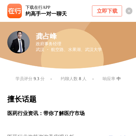
下载在行APP
立即下载
约高手一对一聊天
龚占峰
政府事务经理
武汉 ・ 航空路、水果湖、武汉大学
学员评分
9.3
分
约聊人数
8
人
响应率
中
擅长话题
医药行业资讯：带你了解医疗市场