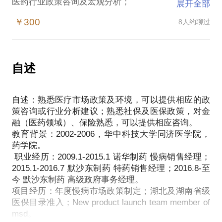
医药行业政策咨询及宏观分析；
展开全部
个性化的策略及职业发展咨询；
￥300
8人约聊过
case分析。
自述
熟悉医疗市场政策及环境，可以提供相应的政策咨询
或市场建议；
自述：熟悉医疗市场政策及环境，可以提供相应的政
拥有8年的慢病及特药销售管理经验，可以提供营销方
策咨询或行业分析建议；熟悉社保及医保政策，对金
案或疑难case咨询；
融（医药领域）、保险熟悉，可以提供相应咨询。
由实习生开始在500强成长，了解大型企业文化及相
教育背景：2002-2006，华中科技大学同济医学院，
关信息，提供职业发展建议，帮助提供实习或工作机
药学院。
会；
职业经历：2009.1-2015.1 诺华制药 慢病销售经理；
熟悉社保及医保政策，对金融（医药领域）、保险熟
2015.1-2016.7 默沙东制药 特药销售经理；2016.8-至
悉，可以提供相应咨询。
今 默沙东制药 高级政府事务经理。
项目经历：年度慢病市场政策制定；湖北及湖南省级
医保目录准入；New product launch team member of