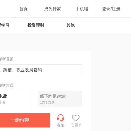
首页
成为行家
手机端
登录/注册
育学习
投资理财
其他
约聊话题
、跳槽、职业发展咨询
约聊方式
电话
线下约见
(
杭州
)
通话
1对1面谈
一键约聊
客服
心愿单