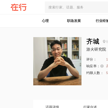
心理
职场发展
行业经
齐城
游火研究院
评分：
1
响应率：
约聊人数：
话题详情
行家自述