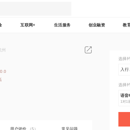
验
互联网+
生活服务
创业融资
教
杭州
选择
入行
0.0
高
选择
5
语音
1对1
用户评价
（5）
常见问题