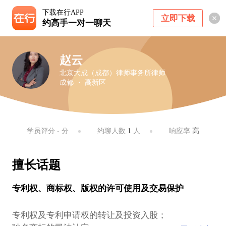
下载在行APP
立即下载
约高手一对一聊天
赵云
北京大成（成都）律师事务所律师
成都 ・ 高新区
学员评分
-
分
约聊人数
1
人
响应率
高
擅长话题
专利权、商标权、版权的许可使用及交易保护
专利权及专利申请权的转让及投资入股；