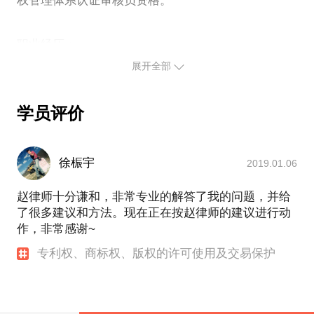
权管理体系认证审核员资格。
职业经历：
1995年到1999年专职从事了4年技术工作；
展开全部
1999年至今专职从事律师工作，执业时间19年；现为
北京大成（成都）律师事务所合伙人；专业擅长知识
产权。
学员评价
相关身份：
中华全国律师协会信息网络与高新技术专业委员会委
员；
徐桭宇
2019.01.06
四川省律师协会知识产权专业委员会委员；
赵律师十分谦和，非常专业的解答了我的问题，并给
了很多建议和方法。现在正在按赵律师的建议进行动
作，非常感谢~
专利权、商标权、版权的许可使用及交易保护