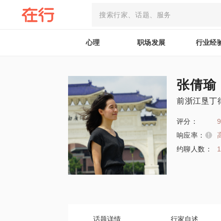
心理
职场发展
行业经
张倩瑜
前浙江垦丁
评分：
9
响应率：
约聊人数：
话题详情
行家自述