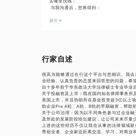
去哪里找钱；
与我沟通后，您将得到：
根据自身情况选择最合适的融资渠道及方式
展开
规避初次融资风险；
股权融资中相关法律问题的解答
行家自述
很高兴能够通过在行这个平台与您相识。我会
业经验、认真负责的态度来回答您的问题，希
自十多年前于华东政法大学法律硕士专业毕业
关于投融资及上市：既在国内知名律师事务所
美国上市，并且协助所在基金投资超3亿以上
助企业Pre A轮、A轮、B轮的早期融资，帮
关于公司治理：因为以不同角色参与过企业融
及所处的发展阶段给出建议，让公司未来尽量
上述的这些经历不仅让我在从事的法律领域获