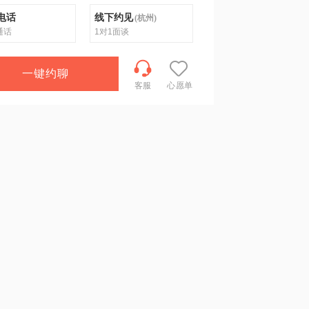
电话
线下约见
(
杭州
)
通话
1对1面谈
一键约聊
客服
心愿单