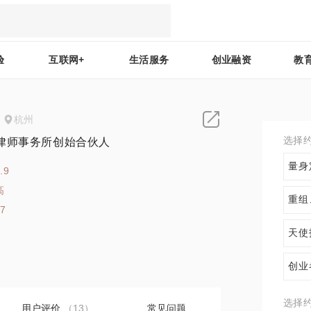
验
互联网+
生活服务
创业融资
教
杭州
选择
律师事务所创始合伙人
量身
.9
高
重组
17
天使
创业
选择
用户评价
（13）
常见问题