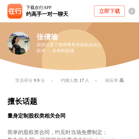
下载在行APP
立即下载
约高手一对一聊天
张倩瑜
前浙江垦丁律师事务所创始合伙人
杭州 ・ 未来科技城
学员评分
9.9
分
约聊人数
17
人
响应率
高
擅长话题
量身定制股权类相关合同
简单的股权类合同，约见时当场免费制定；