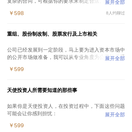
复杂的合同，可根据你的要求来制定合法、有效的合
展开全部
同，具体费用双方协商决定；
￥598
8人约聊过
可以帮你审阅待签订的合同，帮你指出其中的风险并
重组、股份制改制、股票发行及上市相关
公司已经发展到一定阶段，马上要为进入资本市场中
的公开市场做准备，我可以从专业角度为公司提供重
展开全部
组和股份制改制方案，包括重组和改制时间表，制作
￥599
重组和改制法律文件，协助公司办理相关工商登记等
一系列的工作，并且为公司股票和债券发行、上市公
天使投资人所需要知道的那些事
如果你是天使投资人，在投资过程中，下面这些问题
可能会让你感到担忧：
展开全部
可以用代持的方式去持有目标公司的股权吗？我的权
￥599
益是否可以保障，如何保障？