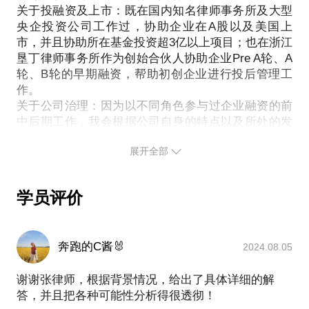
关于投融资及上市：既在国内知名律师事务所及大型
央企投资公司工作过，协助企业在A股以及美国上
市，并且协助所在基金投资超3亿以上项目；也在浙江
垦丁律师事务所作为创始合伙人协助企业Pre A轮、A
轮、B轮的早期融资，帮助初创企业进行投后管理工
作。
关于公司治理：因为以不同角色参与过企业融资的前
中后期工作，我会根据公司自身的特点以及所处的发
展阶段给出建议，让公司未来尽量少走弯路。
展开全部
上述的这些经历不仅让我在从事的法律领域获得丰富
的工作经验，也让我有机会能跟大量的优秀创业者、
企业家近距离交流、学习，对商业和法律有了更深入
学员评价
的体会。
奔跑的C酱🐰
2024.08.05
谢谢张律师，根据背景情况，给出了具体详细的解
答，并且把各种可能性分析得很透彻！