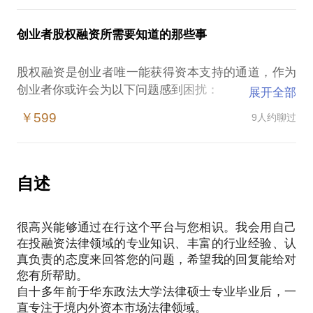
投资的公司上市了，什么时候可以卖股票？
投资的公司创业失败还欠债，我是股东需要偿还债务
创业者股权融资所需要知道的那些事
吗？
在这些方面，我愿意与你交流的内容包括：
股权融资是创业者唯一能获得资本支持的通道，作为
根据你自身的情况以及待签署的投资协议（包括增资
创业者你或许会为以下问题感到困扰：
展开全部
协议、股权转让协议等）帮你分析条款的效力以及其
什么时候开始融资最合适；
背后的法律意义；
￥599
9人约聊过
去哪里找钱；
与我沟通后，您将得到：
根据自身情况选择最合适的融资渠道及方式；
规避初次融资风险；
自述
股权融资中相关法律问题的解答
很高兴能够通过在行这个平台与您相识。我会用自己
在投融资法律领域的专业知识、丰富的行业经验、认
真负责的态度来回答您的问题，希望我的回复能给对
您有所帮助。
自十多年前于华东政法大学法律硕士专业毕业后，一
直专注于境内外资本市场法律领域。