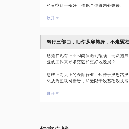
如何找到一份好工作呢？你得内外兼修。
制定个人长短期目标并结合，深层次挖掘
对外，你要看准行业、选对企业和岗位，同
展开
对内，你得看清自己内心的渴望、发现自己
我拥有国际职业教练认证、职业生涯规划师
牌，并积累人脉。
力资源管理的相关领域，也一直从事有关人
同时，你还得找到正确地管理压力和情绪的
也是资深的企业大学培训讲师。
一路走来，我也经历过迷茫、也见过太多职
转行三部曲，助你从容转身，不走冤
而这些，如果你不得其法，那么我刚好可以
充足。现在我全职从事生涯教练的工作，为
在世界五百强企业从事人力资源管理多年。
能用开放的心态去接纳和包容，相信你一定
感觉在现有行业和岗位遇到瓶颈，无法施展
艰难的求职转换期。
对学员的小建议：
业或工作来寻求突破和更好地发展？
任何改变都需要你真正的意愿和行动；
除了上面提到的，我还可以帮助你进行求职
改变从来都不是一蹴而就，需要持续的努
想转行高大上的金融行业，却苦于没思路没
题和度过适应期等各角度提供帮助和支持。
请你做好准备，咱们一起努力，提升你的职
想成为互联网新贵，却受限于没基础没技能
想从体制内跳出来，却担心后面的发展之路
对学员的建议：
展开
担心中年危机或因照顾孩子，想成为自由职
任何改变都需要意愿和行动的付出，你需要
我很乐意成为你发展路上的支持者和陪伴者
转行有风险，选择需谨慎。不了解转行可能
之路，不但无法走上人生巅峰，反倒会因屡
我是希望帮助职场人提升效率、打造幸福生
状况。
为你的人生整理师，帮助发现独一无二的自