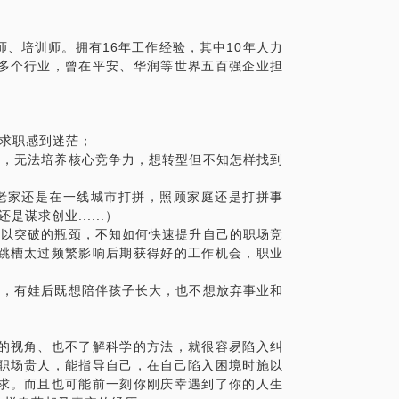
你的。
行业、不同岗位成功转换的，有从甲方转到
、培训师。拥有16年工作经验，其中10年人力
功进入世界五百强企业的，也有很多不同行
等多个行业，曾在平安、华润等世界五百强企业担
对求职感到迷茫；
现，无法培养核心竞争力，想转型但不知怎样找到
？如何持续行动并巩固效果？
老家还是在一线城市打拼，照顾家庭还是打拼事
五百强HR，对于简历优化、面试、能力的体
谋求创业......）
展有所帮助。
难以突破的瓶颈，不知如何快速提升自己的职场竞
跳槽太过频繁影响后期获得好的工作机会，职业
出，如果你找到我，我会采用文字梳理、测
滞，有娃后既想陪伴孩子长大，也不想放弃事业和
帮助你实现转行，这些我都会在咨询前再和
动，而不止是来听我讲讲。
的视角、也不了解科学的方法，就很容易陷入纠
涯的宁教练，不仅是生涯咨询师，更希望成
职场贵人，能指导自己，在自己陷入困境时施以
，陪伴你逐步创造专属于你的人生巅峰。
求。而且也可能前一刻你刚庆幸遇到了你的人生