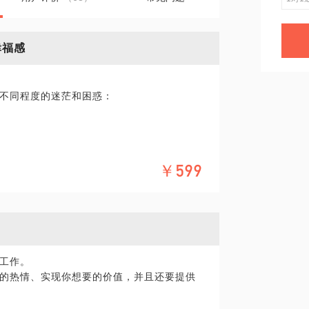
幸福感
不同程度的迷茫和困惑：
￥599
域不断的学习和实践，希望运用教练技术和
人，发现真正美好的自己，不断挖掘自己的
工作。
的热情、实现你想要的价值，并且还要提供
破点和解决方案；
我，找到优化途径；