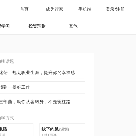
首页
成为行家
手机端
登录/注册
育学习
投资理财
其他
约聊话题
迷茫，规划职业生涯，提升你的幸福感
找到一份好工作
三部曲，助你从容转身，不走冤枉路
约聊方式
电话
线下约见
(
深圳
)
通话
1对1面谈