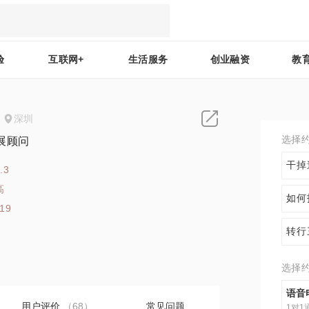
验
互联网+
生活服务
创业融资
教
深圳
选择
展顾问
干掉
.3
高
如何
119
转行
选择
语音
用户评价
（68）
常见问题
1对1