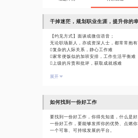
干掉迷茫，规划职业生涯，提升你的
【约见方式】面谈或微信语音；
无论职场新人，亦或资深人士，都常常抱有
复杂的人际关系，静心工作难
家常便饭似的加班安排，工作生活平衡难
上级的斥责和批评，获取成就感难
发展遇到瓶颈，上升突破难
展开
......
迷茫使人痛苦，如何提升职场幸福感？
我通过在企业里十几年的摸索，通过相关领
如何找到一份好工作
生涯规划咨询技术，帮助到更多痛苦的职场
价值，拨开职场迷雾，增强职场幸福感。
要找到一份好工作，你得先知道，什么是好
一份好工作，要能够发挥你的优势、点燃你
在此过程中，你还可以收获：
一个可靠、可持续发展的平台。
厘清杂乱的现状，认清问题本质，找到突
体验职业规划的科学方法和工具，发现自