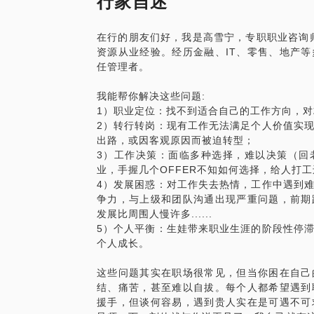
行家自述
而你的这些顾虑和问题，恰恰是我可以帮助
我帮助的职场人，有在金融行业内部不同子
在行的朋友们好，我是高雪宁，专职职业咨询师
乙方、或从乙方转到甲方的，有从体制内成
资源从业经验。经历金融、IT、零售、地产
业之间的转行案例......
任管理者。
通过咨询，我会从下面三个方面提供帮助：
我能帮你解决这些问题:
【诊断】是否该转行？
1）职业定位：找不到适合自己的工作方向，
【论道】转行适合哪些方向及切入点？
2）转行转岗：现有工作无法满足个人价值实
【术器】通过哪些途径和方法可以实现转行
出路，或因客观原因而被迫转型；
3）工作决策：面临多种选择，难以决策（回
成为生涯咨询师之前，我是任职多年的世界
业，手握几个OFFER不知如何选择，给人打工还是
系化提升都有研究，这些都会对你的转行发
4）发展困惑：对工作失去热情，工作中遇到
争力，与上级和团队沟通出现严重问题，前期
对学员的建议：
发展比周围人慢许多......
任何改变都需要坚定的意愿和切实的行动付
5）个人平衡：生娃带来职业生涯的阶段性停
评认知、对话启发和行动跟进等多方面举措
个人成长。
你详细说明，请确保可以接受并持续付诸行
这些问题其实在职场很常见，但当你困在自己
我是希望帮助职场人提升效率、打造幸福生
结、痛苦，甚至难以自拔。每个人都希望遇到
为你的人生整理师，帮助发现不一样的自己
援手，但谈何容易，遇到贵人实在是可遇不可