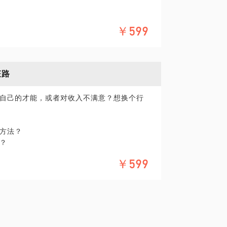
人生地图，提升幸福感。
时你要能够找到成长中的良师益友；
￥599
的专属优势，有方法地打造自己的个人品
和人力资源管理师资质，一直学习并研究人
的工作。曾在几家世界五百强企业服务过，
方法，并持续走在行动的路上。
场人的迷茫，曾给予支持，但限于时间难以
枉路
帮助你。我是一名专职的生涯规划师，也曾
需要帮助的伙伴们厘清困惑、支持赋能，我
目前已辅导和陪伴了很多职场小伙伴度过最
可以找到美好的自我。
自己的才能，或者对收入不满意？想换个行
辅导，从优化简历、从容面试、解答求职问
力。
方法？
现在，我就在这里，等你！
业幸福感。
？
？
￥599
业者，却不知该如何实施？
持续的行动才能够逐步改善。如果你愿意，
。
踩的各种坑，没做充分准备就盲目走上转行
屡受挫而丧失信心、然后陷自己于更糟糕的
涯的宁教练，不仅是生涯咨询师，更希望成
己，陪伴你逐步创造专属于你的人生巅峰。