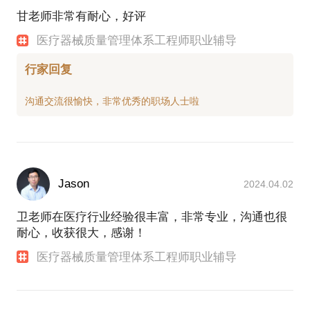
表，高级QMS；上海微创医疗上市公司集团审核工程
甘老师非常有耐心，好评
师；某公司QMS经理，质量经理等职务。
医疗器械质量管理体系工程师职业辅导
2005-2007年 西安万智电子技术有限公司 部门经理
2007年-2012年 广州多浦乐电子科技有限公司 质量经
行家回复
理 管理者代表
2012年-2014年 杭州诺尔康科技有限公司 QMS经理
2014-2016年 上海微创医疗器械（集团）有限公司
QMS体系审核工程师
2016-2017年 武汉致众科技股份有限公司 质量总监 高
级QMS
2017年底 医疗器械行业自由职业者
Jason
2024.04.02
项目经历：
完成II和III类医用超声系列产品注册
卫老师在医疗行业经验很丰富，非常专业，沟通也很
独立建立ISO9001和ISO13485质量管理体系，并通过
耐心，收获很大，感谢！
省局体考和第三方认证
历时半年全程参与PLM系统的调研与实施上线
医疗器械质量管理体系工程师职业辅导
成功完成两家子公司质量管理体系“两位一体”的整
合、优化
实施ISO9001、ISO13485和ISO27001三体系的整合，