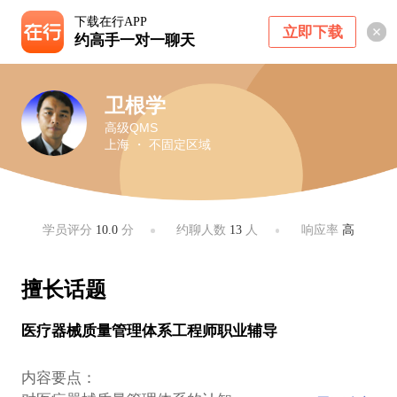
下载在行APP
立即下载
约高手一对一聊天
卫根学
高级QMS
上海 ・ 不固定区域
学员评分
10.0
分
约聊人数
13
人
响应率
高
擅长话题
医疗器械质量管理体系工程师职业辅导
内容要点：