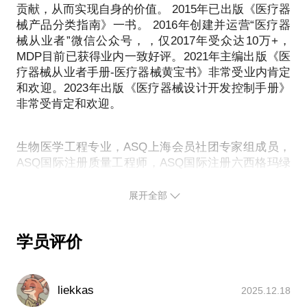
贡献，从而实现自身的价值。 2015年已出版《医疗器
械产品分类指南》一书。 2016年创建并运营“医疗器
械从业者”微信公众号，，仅2017年受众达10万+，
MDP目前已获得业内一致好评。2021年主编出版《医
疗器械从业者手册-医疗器械黄宝书》非常受业内肯定
和欢迎。2023年出版《医疗器械设计开发控制手册》
非常受肯定和欢迎。
生物医学工程专业，ASQ上海会员社团专家组成员，
ASQ国际注册质量工程师，ASQ国际注册六西格玛绿
带，国家软件评测师中级工程师。ISO9001、
ISO13485、ISO14791、RoHS和CE内审员资格。
展开全部
IEC60601-1医用电气设备安全通用要求；IEC60601-
1-2医疗器械EMC通用要求；国内医疗器械质量管理
学员评价
体系及相关法规；FDA QSR820、日本J-GMP、韩国
K-GMP、巴西B-GMP。
19年以上生产研发型企业医疗器械质量管理相关工作
liekkas
2025.12.18
经验，曾担任武汉致众上市公司质量总监，管理者代