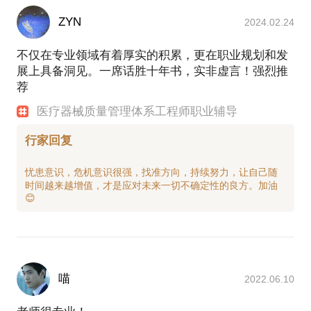
培训实施
参与官方及第三方外部审核40次；内部审核40余次，
ZYN
2024.02.24
国内医疗器械生产质量管理规范自查18次；
公司质量管理体系及相关法规培训50余次；公开课30
不仅在专业领域有着厚实的积累，更在职业规划和发
余次。
展上具备洞见。一席话胜十年书，实非虚言！强烈推
出版一本医疗器械专业书引发的思考
荐
2016、2017连续两年被评为ASQ SH LMC 会员社团
医疗器械质量管理体系工程师职业辅导
行家回复
忧患意识，危机意识很强，找准方向，持续努力，让自己随
时间越来越增值，才是应对未来一切不确定性的良方。加油
喵
2022.06.10