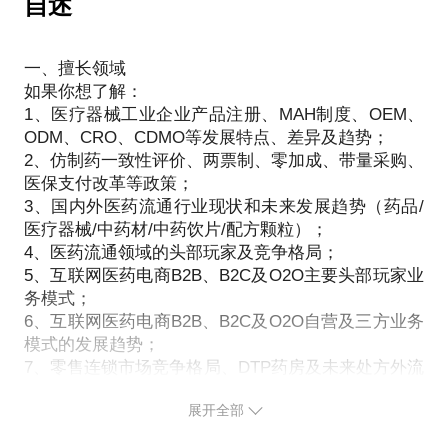
自述
4、对于上游供应商如何维护关系，平台批发量能有多
少，不同药品产品的批发情况及售卖排行前三的药品
一、擅长领域
是哪些？销售额能有多少？批发价格大概多少？
如果你想了解：
1、医疗器械工业企业产品注册、MAH制度、OEM、
ODM、CRO、CDMO等发展特点、差异及趋势；
2、仿制药一致性评价、两票制、零加成、带量采购、
医保支付改革等政策；
3、国内外医药流通行业现状和未来发展趋势（药品/
医疗器械/中药材/中药饮片/配方颗粒）；
4、医药流通领域的头部玩家及竞争格局；
5、互联网医药电商B2B、B2C及O2O主要头部玩家业
务模式；
6、互联网医药电商B2B、B2C及O2O自营及三方业务
模式的发展趋势；
7、零售连锁市场竞争格局、DTP药房及未来处方外流
的发展趋势；
展开全部
8、互联网+医+药+险的闭环的业务模式；
那可以约见我，我们一起讨论！