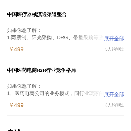
系
3、 器械/耗材带量采购地理区划和执行主体
* DTP药房的人流量？客流来源？客单价？头部营收
（1）经过一段时间地方试点后，未来会像药品一样全
中国医疗器械流通渠道整合
贡献病种及药？
国统一？还是各个省份各自有自主权？
* 是否有平台可以查询DTP药房品种、营收数据等
（2）如果不同地区有自主权，未来的带量采购会以省
如果你想了解：
* DTP药房的成本结构分布，占营收比例
份为主体还是以区域联盟（西部联盟、京津冀，等
1.两票制、阳光采购、DRG、带量采购等政策对医疗
展开全部
* 特药价格是如何制定的？DTP药房是否能反向影响
等）为主体？
器械渠道的影响
药厂特药价格？
￥499
5人约聊过
（3）从时间顺序来讲，哪些省份/哪些区域联盟会较
a.两票制底下，原二、三级供应商商业模式上改变；
* DTP药房的门槛及壁垒？经营好坏的关键点、痛
快执行，哪些较晚，为什么？
b.阳光采购对于厂家、全国/省一级代理运营模式的变
点？
4、器械/耗材带量带量采购后的市场格局
化；
* DTP药房的核心经营KPI？经营的目标和策略动作？
中国医药电商B2B行业竞争格局
（1）如果各地分别带量采购，带量采购后不同区域间
c.DRG针对IVD行业的影响；
尝试的创新方向及动力？
同一耗材的中标价格传导性会怎样？会快速联动吗？
2.医疗器械流通渠道整合趋势
* 围绕DTP药房的商业模式有哪些？哪些环节有改进
如果你想了解：
还是保持相对独立？
a.两票制后直营模式、底价代理模式、高开高返及其
空间？
1、医药电商公司的业务模式，同行业玩家的市场竞争
（2）如果各地分别带量采购，会出现不同地区/省份/
展开全部
他应对模式对生产企业报表的变化
* 如何看DTP药房的发展现状及趋势？
情况，未来发展趋势？
联盟，中标企业有较大差异的情况吗？
b.两票制后对各种不同代理商 （如：全国总代、省级/
￥499
3人约聊过
2、下游对接中小药店目前的量级，SKU如何，每个城
（3）采购规则上，入选企业数量、进口/国产分组，
地级市/县级代理）的需求变化/转型
市中心仓的面积？
以及打分/评价方式，各地会有怎样的差异？未来会否
c.渠道巨头转型的案例（如：近2-3年/未来短期内垂直
3、如何拓展上下游供应商及药店？分别利用什么样的
趋向统一？
整合的计划）
渠道?