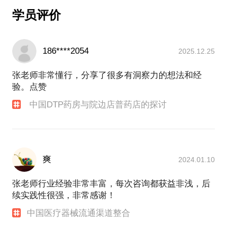
学员评价
二、自我介绍
企业管理硕士，大健康及医药领域资深战略专家，近
10年工作经验在大型上市医药流通集团以及咨询公司
186****2054
做战略规划工作。
2025.12.25
1、工作内容包括：竞争情报搜集、医药政策解读、细
分市场洞察、深度对标研究、战略专题研究、新业务
张老师非常懂行，分享了很多有洞察力的想法和经
新模式分析、战略规划及战略管理等；
验。点赞
2、主要研究领域：药品、医疗器械及中药材、中药饮
中国DTP药房与院边店普药店的探讨
片生产、流通、零售、电商、互联网医疗等细分领域
行业现状、竞争格局、未来趋势及新业务新模式等。
3、主要职业经历：
6年在大型医药集团
2年在管理咨询公司
爽
2024.01.10
张老师行业经验非常丰富，每次咨询都获益非浅，后
续实践性很强，非常感谢！
中国医疗器械流通渠道整合